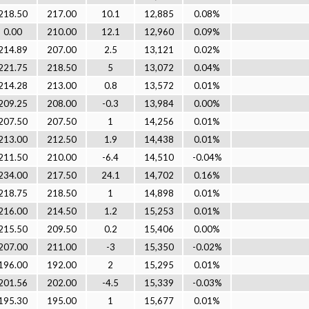
218.50
217.00
10.1
12,885
0.08%
0.00
210.00
12.1
12,960
0.09%
214.89
207.00
2.5
13,121
0.02%
221.75
218.50
5
13,072
0.04%
214.28
213.00
0.8
13,572
0.01%
209.25
208.00
-0.3
13,984
0.00%
207.50
207.50
1
14,256
0.01%
213.00
212.50
1.9
14,438
0.01%
211.50
210.00
-6.4
14,510
-0.04%
234.00
217.50
24.1
14,702
0.16%
218.75
218.50
1
14,898
0.01%
216.00
214.50
1.2
15,253
0.01%
215.50
209.50
0.2
15,406
0.00%
207.00
211.00
-3
15,350
-0.02%
196.00
192.00
2
15,295
0.01%
201.56
202.00
-4.5
15,339
-0.03%
195.30
195.00
1
15,677
0.01%