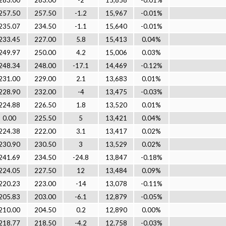
283.00
283.00
-2
15,858
-0.01%
257.50
257.50
-1.2
15,967
-0.01%
235.07
234.50
-1.1
15,640
-0.01%
233.45
227.00
5.8
15,413
0.04%
249.97
250.00
4.2
15,006
0.03%
248.34
248.00
-17.1
14,469
-0.12%
231.00
229.00
2.1
13,683
0.01%
228.90
232.00
-4
13,475
-0.03%
224.88
226.50
1.8
13,520
0.01%
0.00
225.50
5
13,421
0.04%
224.38
222.00
3.1
13,417
0.02%
230.90
230.50
3
13,529
0.02%
241.69
234.50
-24.8
13,847
-0.18%
224.05
227.50
12
13,484
0.09%
220.23
223.00
-14
13,078
-0.11%
205.83
203.00
-6.1
12,879
-0.05%
210.00
204.50
0.2
12,890
0.00%
218.77
218.50
-4.2
12,758
-0.03%