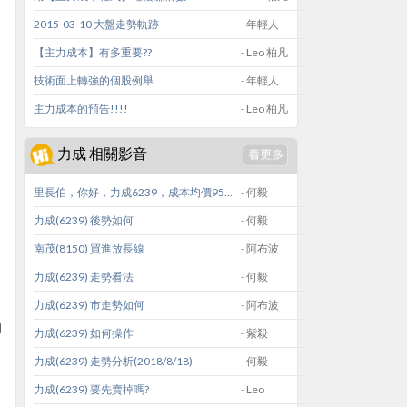
2015-03-10 大盤走勢軌跡
- 年輕人
【主力成本】有多重要??
- Leo 柏凡
技術面上轉強的個股例舉
- 年輕人
主力成本的預告!!!!
- Leo 柏凡
力成 相關影音
里長伯，你好，力成6239，成本均價95，目前股價在6/12的低點(96.4)和7/6高點(117)的二分之一，是要停利，還是續抱或加碼，後續要怎麼看？老師的建議如何？短期內有沒有再創117的條件？
- 何毅
力成(6239) 後勢如何
- 何毅
南茂(8150) 買進放長線
- 阿布波
力成(6239) 走勢看法
- 何毅
力成(6239) 市走勢如何
- 阿布波
力成(6239) 如何操作
- 紫殺
力成(6239) 走勢分析(2018/8/18)
- 何毅
力成(6239) 要先賣掉嗎?
- Leo