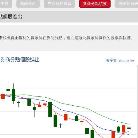
集中度
籌碼分析
券商分點買賣
券商分點績效
股權分散
分點個股進出
來找出真正獲利的贏家所在券商分點，進而追蹤此贏家所操作的股票與軌跡。
券商分點個股進出
嗨投資 histock.tw