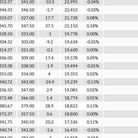
353.37
345.00
-10.3
22,995
-0.04%
344.33
346.50
-5.7
22,453
-0.03%
333.07
327.00
17.7
21,728
0.08%
345.70
347.50
37.5
21,150
0.18%
328.50
333.00
-1
19,778
0.00%
304.32
303.00
-9.2
19,634
-0.05%
314.37
321.00
-0.1
19,600
0.00%
306.00
309.00
17.4
19,578
0.09%
333.38
338.00
-1.9
19,494
-0.01%
355.00
354.00
4
19,353
0.02%
340.72
343.00
-24.9
19,239
-0.13%
336.50
347.00
2.9
19,085
0.02%
372.48
366.00
1.4
18,774
0.01%
380.67
379.00
28.9
18,822
0.15%
372.37
357.50
0.6
18,800
0.00%
341.75
340.50
20.2
17,536
0.11%
340.74
342.00
-2.6
16,455
-0.02%