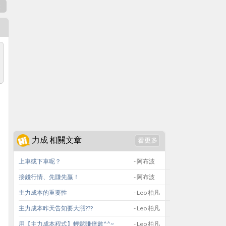
表
力成 相關文章
上車或下車呢？
- 阿布波
接錢行情、先賺先贏！
- 阿布波
主力成本的重要性
- Leo 柏凡
主力成本昨天告知要大漲???
- Leo 柏凡
用【主力成本程式】輕鬆賺倍數^^~
- Leo 柏凡