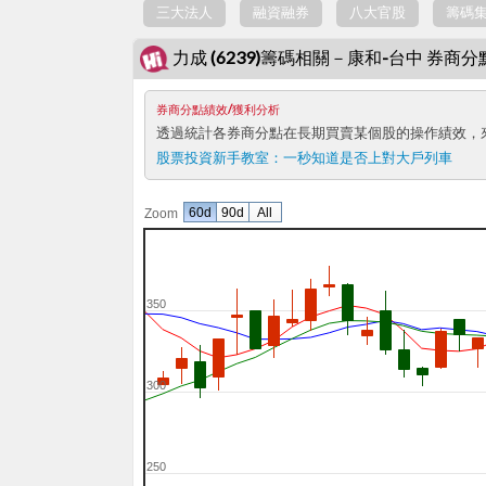
三大法人
融資融券
八大官股
籌碼
力成 (6239)籌碼相關－康和-台中 券商
券商分點績效/獲利分析
透過統計各券商分點在長期買賣某個股的操作績效，
股票投資新手教室：
一秒知道是否上對大戶列車
60d
90d
All
Zoom
350
300
250