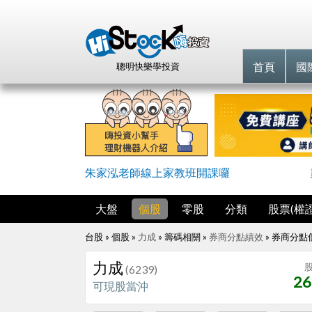
首頁
國
聰明快樂學投資
朱家泓老師線上家教班開課囉
大盤
個股
零股
分類
股票(權證
台股 » 個股 »
力成
» 籌碼相關 »
券商分點績效
»
券商分點
力成
(6239)
26
可現股當沖