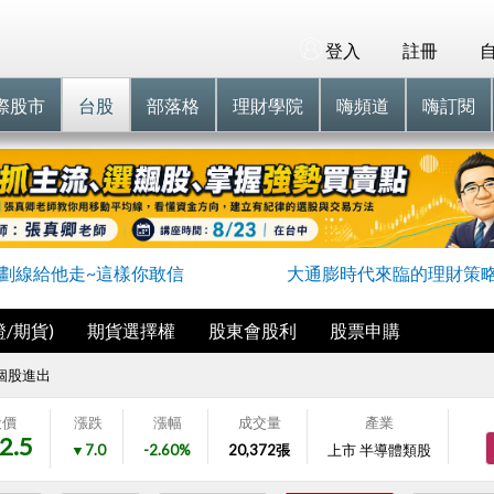
登入
註冊
際股市
台股
部落格
理財學院
嗨頻道
嗨訂閱
劃線給他走~這樣你敢信
大通膨時代來臨的理財策
/期貨)
期貨選擇權
股東會股利
股票申購
個股進出
股價
漲跌
漲幅
成交量
產業
2.5
▼7.0
-2.60%
20,372
張
上市 半導體類股