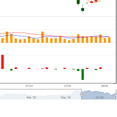
07/14
07/26
08/06
Mar '26
May '26
Jul '26