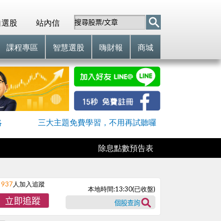
自選股
站內信
課程專區
智慧選股
嗨財報
商城
略
三大主題免費學習，不用再試聽囉
除息點數預告表
937
人加入追蹤
本地時間:
13:30
(已收盤)
立即追蹤