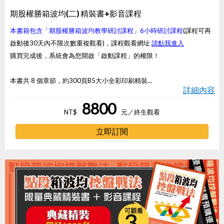
期股權勝箱波均(二) 精裝書+影音課程
本書籍包含「期股權勝箱波均教學研討課程」6小時研討課程
(課程可再
啟動後30天內不限次數重複觀看)，課程觀看網址
請點我進入
購買完成後，系統會為您開啟「啟動課程」的權限！
本書共 8 個章節，約300頁B5大小全彩印刷精裝
詳細內容
一、箱波均實戰法
8800
二、期貨波段篇
NT$
元
／終生觀看
三、期貨當沖篇
四、時間波的奧秘
立即訂閱
五、目標測量
六、以小博大選擇權
七、您所不知道的葛蘭碧八大法則
八、箱波均實戰控盤法案例解析