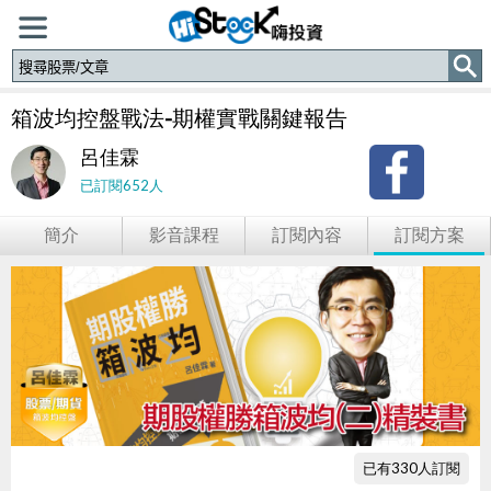
箱波均控盤戰法-期權實戰關鍵報告
呂佳霖
已訂閱652人
簡介
影音課程
訂閱內容
訂閱方案
已有330人訂閱