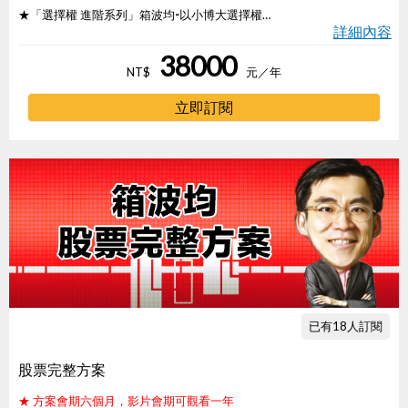
★「選擇權 進階系列」箱波均-以小博大選擇權
詳細內容
三天的影音課程內容，教您如何利用箱波均以小搏
38000
大的技術操作選擇權，為期一年不限次數，依照自
NT$
元
／年
己的時間，可自由重複學習。
立即訂閱
已有18人訂閱
股票完整方案
★ 方案會期六個月，影片會期可觀看一年