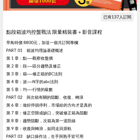
已有137人訂閱
點段箱波均控盤戰法 限量精裝書＋影音課程
早鳥特價 8800元，加送一個月訂閱專欄
PART 01 箱波均理論基礎概述
第 1 章：點──觀察收盤價
第 2 章：段──區分趨勢及修正
第 3 章：箱──修正箱的BC法則
第 4 章：波──N字的abc法則
第 5 章：均──行情的級數
PART 02 與次箱有關的阻斷、收復、轉浪
第 6 章：做好停損停利，市場給的方向才是真的
第 7 章：修正空隙成缺口，突破修正箱為阻斷
第 8 章：趨勢阻斷，次箱為第一道防線
第 9 章：收復與轉浪，如同走回原軌
PART 03 缺口操作法，生手與熟手皆可用