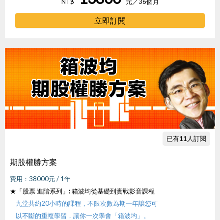
NT$
元
／36個月
立即訂閱
已有11人訂閱
期股權勝方案
費用：38000元 / 1年
★「股票 進階系列」: 箱波均從基礎到實戰影音課程
九堂共約20小時的課程，不限次數為期一年讓您可
以不斷的重複學習，讓你一次學會「箱波均」。