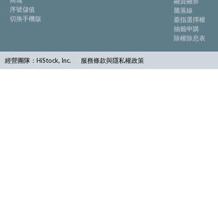
商城
融資融券
序號儲值
騰落線
切換手機版
臺指選擇權
抽籤申購
除權除息表
經營團隊：HiStock, Inc.
服務條款與隱私權政策