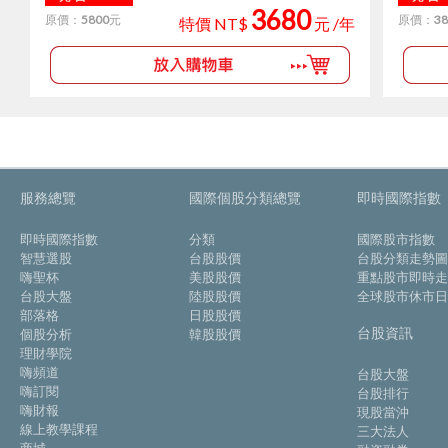
3680
原價：
5800
元
原價：
38
特價 NT$
元 /年
服務總覽
國際個股分類總覽
即時國際指數
即時國際指數
分類
國際股市指數
智慧選股
台股股價
台股分類走勢圖
嗨聖杯
美股股價
重點股市即時走
台股大盤
陸股股價
全球股市休市日
部落格
日股股價
台股資訊
個股分析
韓股股價
理財學院
嗨頻道
台股大盤
嗨訂閱
台股排行
嗨財報
現股當沖
線上教學課程
三大法人