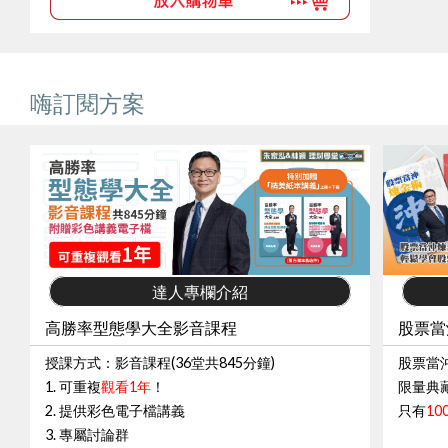
嗨訂閱方案
達人專欄介紹
高勝率型態學大全影音課程
股票當
授課方式：影音課程(36堂共845分鐘)
股票當
1. 可重複
觀看1年
！
限量典藏
2. 提供彩色電子檔講義
只有
10
3. 專屬討論群