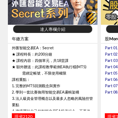
達人專欄介紹
年繳方案
股Mo
外匯智能交易EA：Secret
Part 
★ 課程時長：約200分鐘
Part
★ 課程內容：四個單元，共18堂課
Part
★ 額外贈送：此課程教學範例EA執行檔(MT5)
Part
需綁定帳號，不限使用權限
Part
課程重點：
Part
1. 完整的MT5回測觀念與實作
Part
2. 學到一套比賽御用智能交易EA邏輯架構
Part
3. 法人級資金管理概念以及最多人忽略的風險控管
要點
4. 建構屬於自己的智能交易EA投資組合，不再倚
現省2120
現省1
賴他人