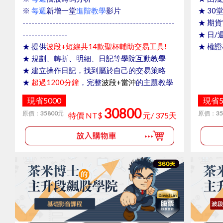
※
每週
新增一堂
進階教學
影片
★ 3
---------------------------------------------------
★ 期
---------------
★ 日
★ 提供
波段+短線共14款聖杯輔助交易工具!
★ 權
★ 規劃、轉折、明細、日記等學院互動教學
★ 建立操作日記，找到屬於自己的交易策略
★
超過1200分鐘
，完整
波段+當沖
的主題教學
影音課程
現省5000
現省5
★ 學院專屬
Line@
與老師互動討論
30800
原價：
35800
元
原價：
35
特價 NT$
元/ 375天
---------------------------------------------------
---------------
6/30前優惠加送15天學期