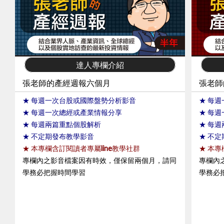
頁觀看
2. 不定期風險警示影音教學
2. 不
4.影音
恕無法
5.「海
繫客服
箱:
http
達人專欄介紹
張老師的產經週報六個月
張老師
★
每週一次台股
或
國際盤勢分析影音
★
每週
★
每週一次總經
或
產業情報分享
★
每週
★
每週兩篇重點個股解析
★
每週
★ 不定期發布教學影音
★ 不
★ 本專欄含訂閱讀者專屬line教學社群
★ 本專
專欄內之影音檔案因有時效，僅保留兩個月，請同
專欄內
學務必把握時間學習
學務必