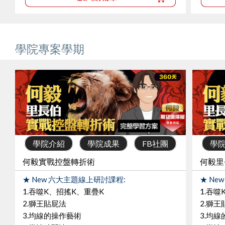
學院專案學期
學院介紹
學院成果
FB社團
學
何毅實戰控盤轉折術
何毅里
★ New 六大主題線上研討課程:
★ Ne
1.吞噬K、招搖K、重疊K
1.吞噬
2.獅王貼屁法
2.獅王
3.均線的操作藝術
3.均