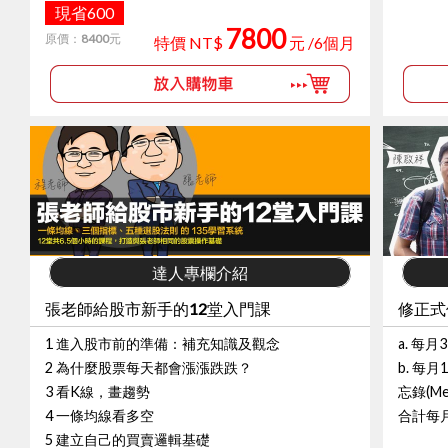
現省600
7800
原價：
8400
元
特價 NT$
元 /6個月
達人專欄介紹
張老師給股市新手的12堂入門課
修正式
1 進入股市前的準備：補充知識及觀念
a. 每
2 為什麼股票每天都會漲漲跌跌？
b. 每
3 看K線，畫趨勢
忘錄(Me
4 一條均線看多空
合計每
5 建立自己的買賣邏輯基礎