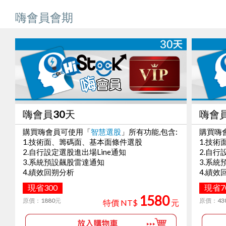
嗨會員會期
嗨會員30天
嗨會員
購買嗨會員可使用「
智慧選股
」所有功能,包含:
購買嗨
1.技術面、籌碼面、基本面條件選股
1.技
2.自行設定選股進出場Line通知
2.自行
3.系統預設飆股雷達通知
3.系
4.績效回朔分析
4.績效
現省300
現省7
1580
原價：
1880
元
原價：
43
特價 NT$
元