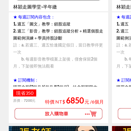
Part
林穎走圖學堂-半年繳
林穎走
Part
★ 每週訂閱內容包含：
★ 每
Part10
1. 週五「圖文」教學：鎖股追蹤
1. 週
2. 週三
「影音」教學：鎖股追蹤分析＋精選個股走
2. 
不論您
圖範例演練＋學員持股診斷
圖範例
要技巧
註：a. 若週三、週五恰逢國定假日，當日教學停更
註：a
當沖選
一次
一次
學會「
b. 每週影音教學檔案上架後，僅會保留2個
b. 
學會完
月，下架後即無法觀看
月，下
藏,朱家
★ 訂閱機制：
★ 訂閱
<購買須
購買會期(3個月/6個月/12個月)，於會期期限內，
購買會期
1.於
現省350
專欄中尚未下架的影片及文章，皆可無限次觀看。
專欄中
「登入
6850
原價：
7200
元
會期結束後，需再次訂閱，才可進入專欄內觀看影
會期結
特價 NT$
元 /6個月
套)。
片及文章。
片及文
2.請
3.影
★ 訂閱會員免費獨享：
★ 訂
入「朱
1. 訂閱學員專屬Line群組
1. 訂