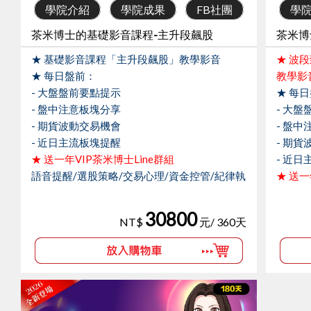
學院介紹
學院成果
FB社團
學
茶米博士的基礎影音課程-主升段飆股
★ 基礎影音課程「主升段飆股」教學影音
★ 波
★ 每日盤前：
教學影
- 大盤盤前要點提示
★ 每
- 盤中注意板塊分享
- 大
- 期貨波動交易機會
- 盤
- 近日主流板塊提醒
- 期
★ 送一年VIP茶米博士Line群組
- 近
語音提醒/選股策略/交易心理/資金控管/紀律執
★ 送一
行
語音提
行
30800
NT$
元/ 360天