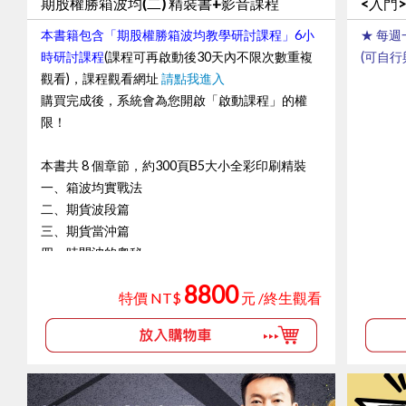
期股權勝箱波均(二) 精裝書+影音課程
<入門
本書籍包含「期股權勝箱波均教學研討課程」6小
★ 每
時研討課程
(課程可再啟動後30天內不限次數重複
(可自
觀看)，課程觀看網址
請點我進入
購買完成後，系統會為您開啟「啟動課程」的權
限！
本書共 8 個章節，約300頁B5大小全彩印刷精裝
一、箱波均實戰法
二、期貨波段篇
三、期貨當沖篇
四、時間波的奧秘
五、目標測量
8800
六、以小博大選擇權
特價 NT$
元 /終生觀看
七、您所不知道的葛蘭碧八大法則
八、箱波均實戰控盤法案例解析