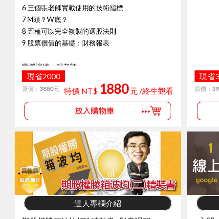
6 三個張老師實戰使用的技術指標
7 M頭？W底？
8 五種可以完全複製的選股法則
9 股票價值的基礎：財務報表
實機演練：程老師
現省2000
現省3
a 手機取得股票資訊操作
1880
原價：
3880
元
原價：
39
b 手機下單示範演練
特價 NT$
元 /終生觀看
c 證券交易的基本規則
達人專欄介紹