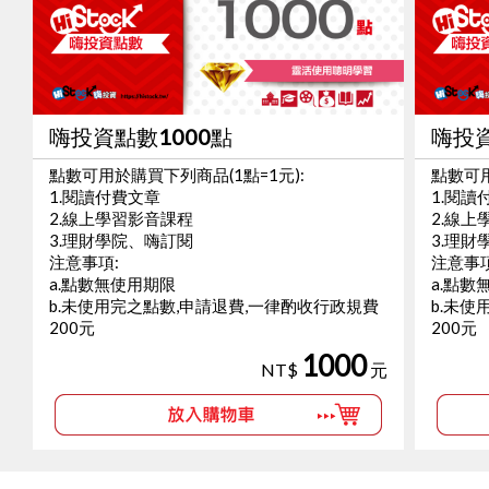
嗨投資點數1000點
嗨投資
點數可用於購買下列商品(1點=1元):
點數可用
1.閱讀付費文章
1.閱讀
2.線上學習影音課程
2.線上
3.理財學院、嗨訂閱
3.理財
注意事項:
注意事項
a.點數無使用期限
a.點數
b.未使用完之點數,申請退費,一律酌收行政規費
b.未使
200元
200元
1000
NT$
元