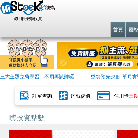
聰明快樂學投資
首頁
國
三大主題免費學習，不用再試聽囉
盤勢預先規劃_單月實戰
訂單查詢
序號儲值
信用卡
三
嗨投資點數