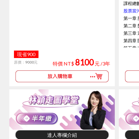
課程總
股票當
第一章
第二章
第三章 
第四章
第五章
現省900
第六章 
8100
原價：
9000
元
第七章
特價 NT$
元 /3年
第八章 
輕鬆學
Part
Part
Part
Part
Part
Part
達人專欄介紹
Part