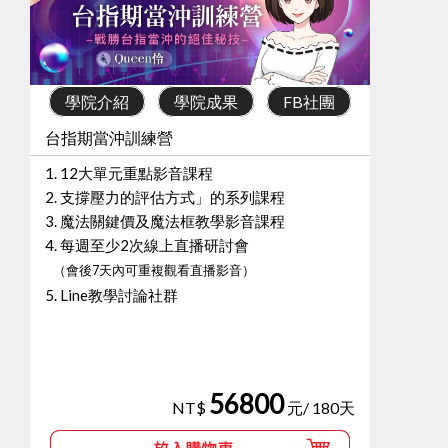
學院介紹
學院成果
FB社團
台指期當沖訓練營
1. 12大單元重點影音課程
2. 支撐壓力的評估方式」的系列課程
3. 魔法關鍵價及魔法框教學影音課程
4. 每週至少2次線上直播研討會
（會後7天內可重複觀看直播影音）
5. Line教學討論社群
56800
NT$
元/ 180天