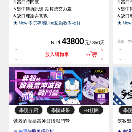
4.當沖時間波
4.當沖
5.盤中轉折訊號-期貨成交力差
5.盤
6.缺口理論與實戰
6.缺
★ New 學院專屬Line互動教學社群
★ Ne
★ 加碼㽪『新生必學』三大主題課程
★ 加
1.期貨價位計算法 2.KD指標 3.框形測量術
1.期貨
43800
原價：
25
NT$
元/ 360天
學院介紹
學院成果
FB社團
學
紫殺的股票當沖波段戰鬥營
俠客盟
※
每週
個股籌碼分析
★ 由