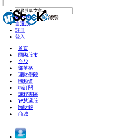
站內信
自選股
註冊
登入
首頁
國際股市
台股
部落格
理財學院
嗨頻道
嗨訂閱
課程專區
智慧選股
嗨財報
商城