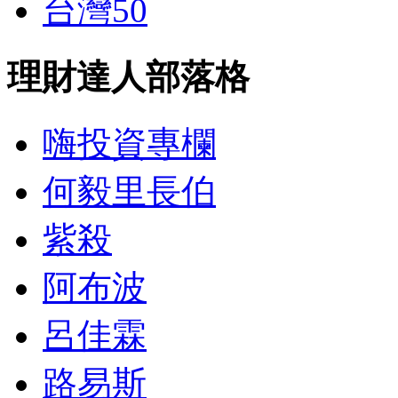
台灣50
理財達人部落格
嗨投資專欄
何毅里長伯
紫殺
阿布波
呂佳霖
路易斯