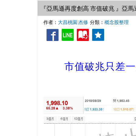
『亞馬遜再度創高 市值破兆 』亞馬
作者：
大昌桃園 杰修
分類：
概念股整理
收
追
藏
蹤
市值破兆只差一