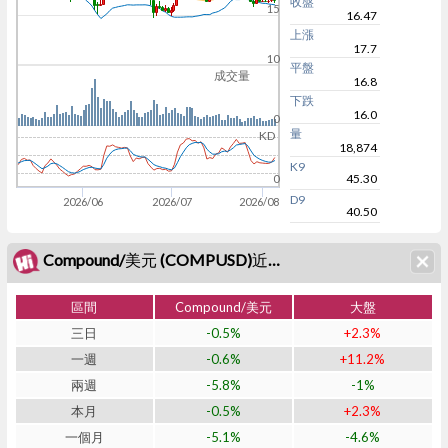
收盤
15
16.47
上漲
17.7
10
平盤
成交量
16.8
下跌
16.0
0
量
KD
18,874
K9
45.30
0
D9
2026/06
2026/07
2026/08
40.50
Compound/美元 (COMPUSD)近期表現
區間
Compound/美元
大盤
三日
-0.5%
+2.3%
一週
-0.6%
+11.2%
兩週
-5.8%
-1%
本月
-0.5%
+2.3%
一個月
-5.1%
-4.6%