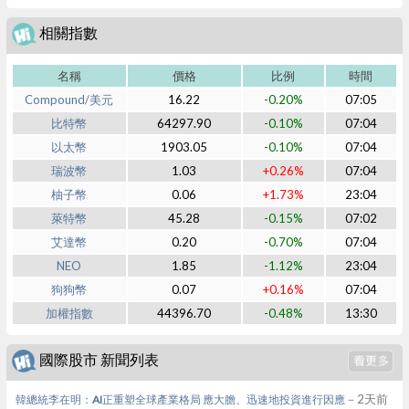
相關指數
名稱
價格
比例
時間
Compound/美元
16.22
-0.20%
07:05
比特幣
64297.90
-0.10%
07:04
以太幣
1903.05
-0.10%
07:04
瑞波幣
1.03
+0.26%
07:04
柚子幣
0.06
+1.73%
23:04
萊特幣
45.28
-0.15%
07:02
艾達幣
0.20
-0.70%
07:04
NEO
1.85
-1.12%
23:04
狗狗幣
0.07
+0.16%
07:04
加權指數
44396.70
-0.48%
13:30
國際股市 新聞列表
－2天前
韓總統李在明：AI正重塑全球產業格局 應大膽、迅速地投資進行因應