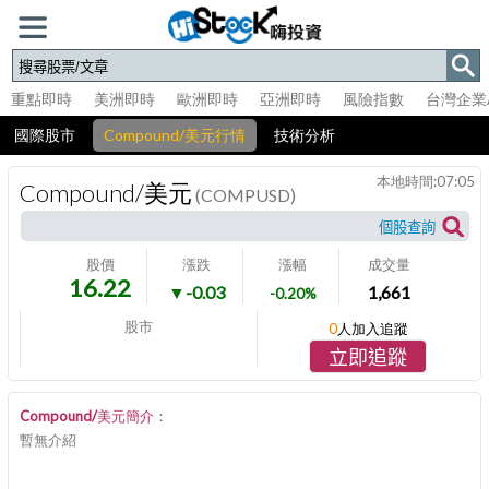
重點即時
美洲即時
歐洲即時
亞洲即時
風險指數
台灣企業
國際股市
Compound/美元行情
技術分析
本地時間:
07:05
Compound/美元
(COMPUSD)
股價
漲跌
漲幅
成交量
16.22
▼-0.03
1,661
-0.20%
股市
0
人加入追蹤
立即追蹤
Compound/美元簡介：
暫無介紹