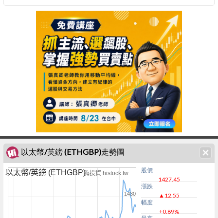
以太幣/英鎊 (ETHGBP)走勢圖
股價
以太幣/英鎊 (ETHGBP)
嗨投資 histock.tw
1427.45
漲跌
1430
▲12.55
幅度
+0.89%