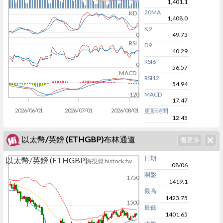
1,401.1
20MA
KD
1,408.0
K9
49.75
0
RSI
D9
40.29
RSI6
0
56.57
MACD
RSI12
54.94
MACD
-120
17.47
2026/06/01
2026/07/01
2026/08/01
更新時間
12:45
以太幣/英鎊 (ETHGBP)布林通道
日期
以太幣/英鎊 (ETHGBP)
嗨投資 histock.tw
08/06
開盤
1750
1419.1
最高
1423.75
1500
最低
1401.65