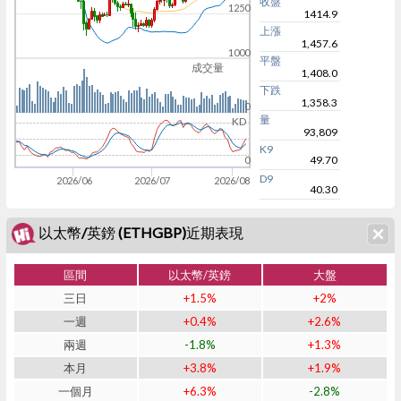
收盤
1250
1414.9
上漲
1,457.6
1000
平盤
成交量
1,408.0
下跌
1,358.3
0
量
KD
93,809
K9
49.70
0
D9
2026/06
2026/07
2026/08
40.30
以太幣/英鎊 (ETHGBP)近期表現
區間
以太幣/英鎊
大盤
三日
+1.5%
+2%
一週
+0.4%
+2.6%
兩週
-1.8%
+1.3%
本月
+3.8%
+1.9%
一個月
+6.3%
-2.8%