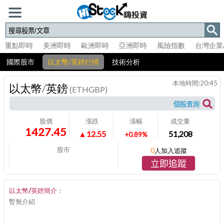
重點即時
美洲即時
歐洲即時
亞洲即時
風險指數
台灣企業
國際股市
以太幣/英鎊行情
技術分析
本地時間:
20:45
以太幣/英鎊
(ETHGBP)
股價
漲跌
漲幅
成交量
1427.45
▲12.55
51,208
+0.89%
股市
0
人加入追蹤
立即追蹤
以太幣/英鎊簡介：
暫無介紹