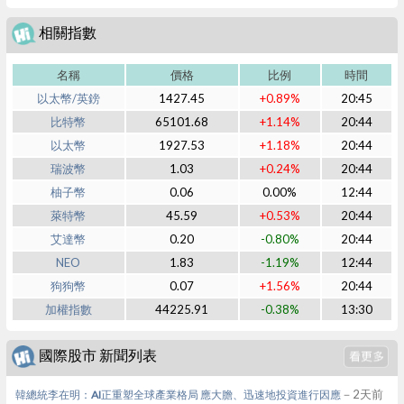
相關指數
名稱
價格
比例
時間
以太幣/英鎊
1427.45
+0.89%
20:45
比特幣
65101.68
+1.14%
20:44
以太幣
1927.53
+1.18%
20:44
瑞波幣
1.03
+0.24%
20:44
柚子幣
0.06
0.00%
12:44
萊特幣
45.59
+0.53%
20:44
艾達幣
0.20
-0.80%
20:44
NEO
1.83
-1.19%
12:44
狗狗幣
0.07
+1.56%
20:44
加權指數
44225.91
-0.38%
13:30
國際股市 新聞列表
－2天前
韓總統李在明：AI正重塑全球產業格局 應大膽、迅速地投資進行因應