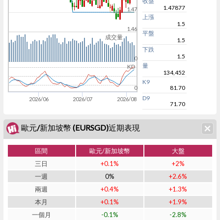
收盤
1.47877
1.47
上漲
1.5
1.46
平盤
成交量
1.5
下跌
1.5
0
量
KD
134,452
K9
81.70
0
D9
2026/06
2026/07
2026/08
71.70
歐元/新加坡幣 (EURSGD)近期表現
區間
歐元/新加坡幣
大盤
三日
+0.1%
+2%
一週
0%
+2.6%
兩週
+0.4%
+1.3%
本月
+0.1%
+1.9%
一個月
-0.1%
-2.8%