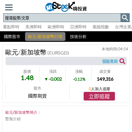
重點即時
美洲即時
歐洲即時
亞洲即時
風險指數
台灣企業
國際股市
歐元/新加坡幣行情
技術分析
本地時間:
04:54
歐元/新加坡幣
(EURSGD)
股價
漲跌
漲幅
成交量
1.48
▼-0.002
149,316
-0.12%
股市
0
人加入追蹤
國際期貨
立即追蹤
歐元/新加坡幣簡介：
暫無介紹