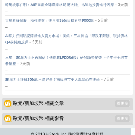
－3天前
韓總統李在明：AI正重塑全球產業格局 應大膽、迅速地投資進行因應
...
－5天前
大摩看好韓股「槓桿洗盤」後再漲36% 目標直指9000點
...
AI算力狂潮助記憶體進入賣方市場！美銀：三星長協「限跌不限漲」現貨價格
－5天前
Q4前持續反彈
...
三星、SK海力士不再獨佔！傳長鑫LPDDR6接近研發驗證尾聲 下半年拚全球首
－7天前
發量產
...
－7天前
SK海力士狂飆30%卻不是好事？南韓股市更大風暴恐在後頭
...
歐元/新加坡幣 相關文章
歐元/新加坡幣 相關影音
© 2013 HiStock, Inc. 嗨投資理財分享社群