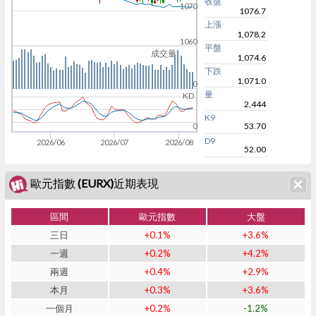
收盤
1070
1076.7
上漲
1,078.2
1060
平盤
成交量
1,074.6
下跌
1,071.0
0
量
KD
2,444
K9
53.70
0
D9
2026/06
2026/07
2026/08
52.00
歐元指數 (EURX)近期表現
區間
歐元指數
大盤
三日
+0.1%
+3.6%
一週
+0.2%
+4.2%
兩週
+0.4%
+2.9%
本月
+0.3%
+3.6%
一個月
+0.2%
-1.2%