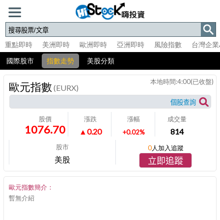
重點即時
美洲即時
歐洲即時
亞洲即時
風險指數
台灣企業
國際股市
指數走勢
美股分類
本地時間:
4:00
(已收盤)
歐元指數
(EURX)
股價
漲跌
漲幅
成交量
1076.70
▲0.20
814
+0.02%
股市
0
人加入追蹤
美股
立即追蹤
歐元指數簡介：
暫無介紹