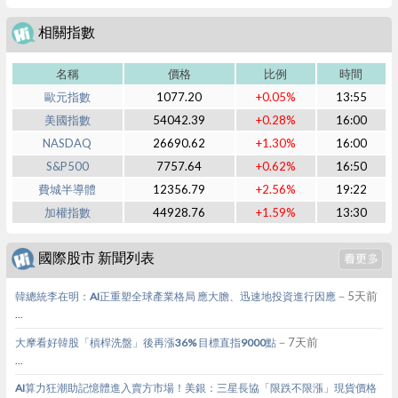
相關指數
名稱
價格
比例
時間
歐元指數
1077.20
+0.05%
13:55
美國指數
54042.39
+0.28%
16:00
NASDAQ
26690.62
+1.30%
16:00
S&P500
7757.64
+0.62%
16:50
費城半導體
12356.79
+2.56%
19:22
加權指數
44928.76
+1.59%
13:30
國際股市 新聞列表
－5天前
韓總統李在明：AI正重塑全球產業格局 應大膽、迅速地投資進行因應
...
－7天前
大摩看好韓股「槓桿洗盤」後再漲36% 目標直指9000點
...
AI算力狂潮助記憶體進入賣方市場！美銀：三星長協「限跌不限漲」現貨價格