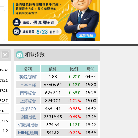
相關指數
名稱
價格
比例
時間
8/07
英鎊/加幣
1.88
-0.20%
04:54
8321
日本日經
65606.64
-0.12%
15:30
8728
南韓綜合
6259.14
-0.59%
15:29
7937
上海綜合
3940.04
+1.02%
15:00
滬深300
4694.44
+0.93%
16:52
8133
德國指數
26319.45
+0.69%
17:29
,716
俄羅斯指數
874.64
-1.12%
19:22
1.9
MIN道瓊期
54132
+0.22%
15:59