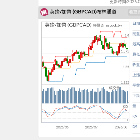
更新時間:
2026.0
英鎊/加幣 (GBPCAD)布林通道
日期
英鎊/加幣 (GBPCAD)
嗨投資 histock.tw
開盤
1.9
最高
1.875
最低
收盤
1.85
上漲
1.825
平盤
成交量
下跌
0
量
KD
K9
0
D9
2026/06
2026/07
2026/08