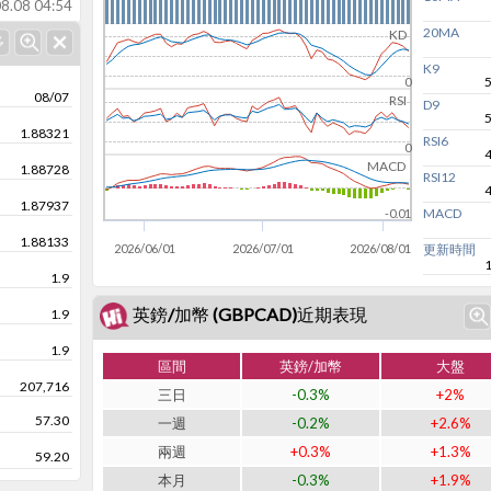
8.08 04:54
20MA
KD
K9
0
08/07
RSI
D9
1.88321
RSI6
0
MACD
1.88728
RSI12
1.87937
MACD
-0.01
1.88133
2026/06/01
2026/07/01
2026/08/01
更新時間
1.9
英鎊/加幣 (GBPCAD)近期表現
1.9
1.9
區間
英鎊/加幣
大盤
207,716
三日
-0.3%
+2%
57.30
一週
-0.2%
+2.6%
兩週
+0.3%
+1.3%
59.20
本月
-0.3%
+1.9%