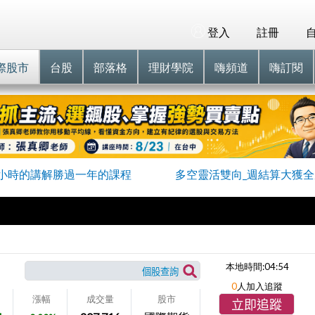
登入
註冊
際股市
台股
部落格
理財學院
嗨頻道
嗨訂閱
小時的講解勝過一年的課程
多空靈活雙向_週結算大獲
本地時間:
04:54
0
人加入追蹤
漲幅
成交量
股市
立即追蹤