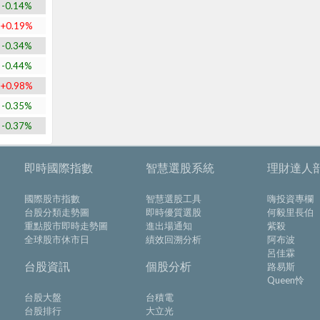
-0.14%
+0.19%
-0.34%
-0.44%
+0.98%
-0.35%
-0.37%
即時國際指數
智慧選股系統
理財達人
國際股市指數
智慧選股工具
嗨投資專欄
台股分類走勢圖
即時優質選股
何毅里長伯
重點股市即時走勢圖
進出場通知
紫殺
全球股市休市日
績效回溯分析
阿布波
呂佳霖
台股資訊
個股分析
路易斯
Queen怜
台股大盤
台積電
台股排行
大立光