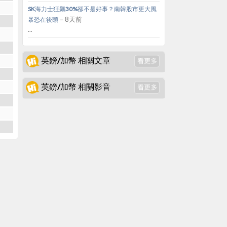
SK海力士狂飆30%卻不是好事？南韓股市更大風
－8天前
暴恐在後頭
...
英鎊/加幣 相關文章
英鎊/加幣 相關影音