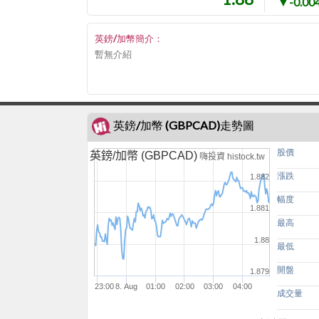
▼-0.00
英鎊/加幣簡介：
暫無介紹
英鎊/加幣 (GBPCAD)走勢圖
股價
英鎊/加幣 (GBPCAD)
嗨投資 histock.tw
漲跌
1.882
幅度
1.881
最高
1.88
最低
開盤
1.879
23:00
8. Aug
01:00
02:00
03:00
04:00
成交量