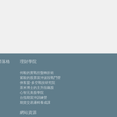
部落格
理財學院
何毅的實戰控盤轉折術
紫殺的股票當沖波段戰鬥營
俠客盟-多空戰技研究院
茶米博士的主升段飆股
心智元美股學院
台指期當沖訓練營
期貨交易邏輯養成課
網站資源