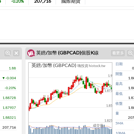
4
207,716
國際期貨
-0.20%
英鎊/加幣 (GBPCAD)個股K線
日期
英鎊/加幣 (GBPCAD)
嗨投資 histock.tw
1.88
0
開盤
1.9
▼-0.004
1.8
最高
-0.20%
1.8
1.875
最低
1.88728
1.8
收盤
1.85
1.87937
1.8
量
1.88321
207
1.825
5MA
成交量
207,716
10MA