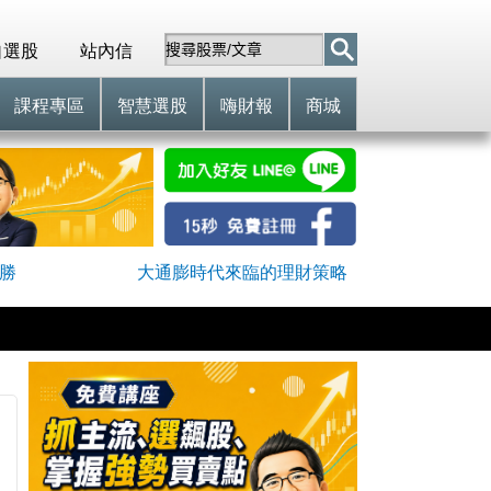
自選股
站內信
課程專區
智慧選股
嗨財報
商城
全勝
大通膨時代來臨的理財策略