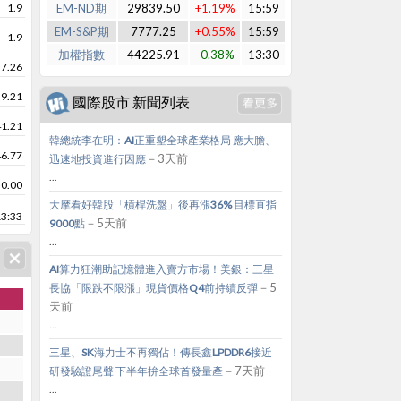
1.9
EM-ND期
29839.50
+1.19%
15:59
EM-S&P期
7777.25
+0.55%
15:59
1.9
加權指數
44225.91
-0.38%
13:30
57.26
59.21
國際股市 新聞列表
41.21
韓總統李在明：AI正重塑全球產業格局 應大膽、
46.77
－3天前
迅速地投資進行因應
...
0.00
大摩看好韓股「槓桿洗盤」後再漲36% 目標直指
13:33
－5天前
9000點
...
AI算力狂潮助記憶體進入賣方市場！美銀：三星
－5
長協「限跌不限漲」現貨價格Q4前持續反彈
天前
...
三星、SK海力士不再獨佔！傳長鑫LPDDR6接近
－7天前
研發驗證尾聲 下半年拚全球首發量產
...