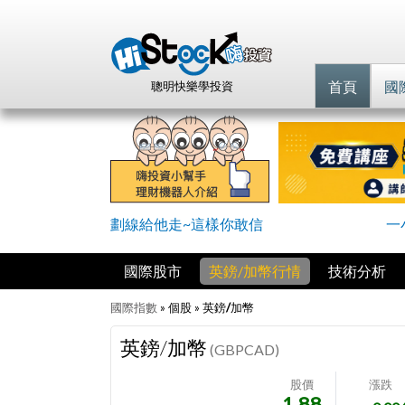
首頁
國
聰明快樂學投資
劃線給他走~這樣你敢信
一
國際股市
英鎊/加幣行情
技術分析
國際指數
» 個股 »
英鎊/加幣
英鎊/加幣
(GBPCAD)
股價
漲跌
1.88