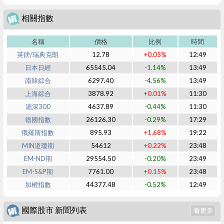
相關指數
名稱
價格
比例
時間
英鎊/瑞典克朗
12.78
+0.05%
12:49
日本日經
65545.04
-1.14%
13:49
南韓綜合
6297.40
-4.56%
13:49
上海綜合
3878.92
+0.01%
11:30
滬深300
4637.89
-0.44%
11:30
德國指數
26126.30
-0.29%
17:29
俄羅斯指數
895.93
+1.68%
19:22
MIN道瓊期
54612
+0.22%
23:48
EM-ND期
29554.50
-0.20%
23:49
EM-S&P期
7761.00
+0.15%
23:48
加權指數
44377.48
-0.52%
12:49
國際股市 新聞列表