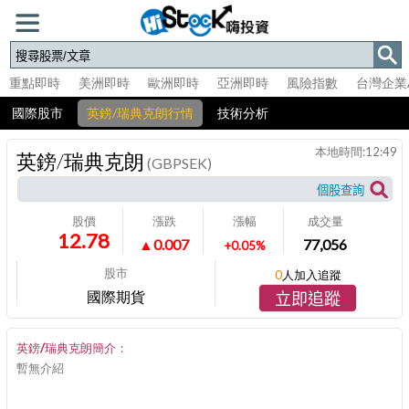
重點即時
美洲即時
歐洲即時
亞洲即時
風險指數
台灣企業
國際股市
英鎊/瑞典克朗行情
技術分析
本地時間:
12:49
英鎊/瑞典克朗
(GBPSEK)
股價
漲跌
漲幅
成交量
12.78
▲0.007
77,056
+0.05%
股市
0
人加入追蹤
國際期貨
立即追蹤
英鎊/瑞典克朗簡介：
暫無介紹