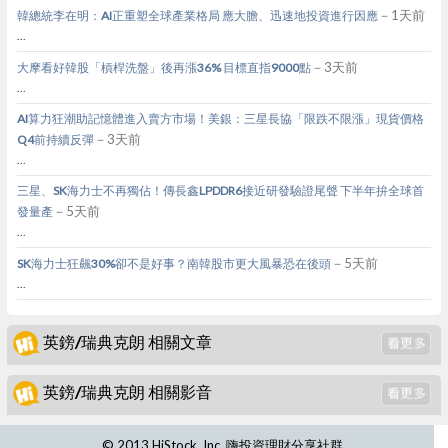
－1天前
韓總統李在明：AI正重塑全球產業格局 應大膽、迅速地投資進行因應
...
－3天前
大摩看好韓股「槓桿洗盤」後再漲36% 目標直指9000點
...
AI算力狂潮助記憶體進入賣方市場！美銀：三星長協「限跌不限漲」現貨價格
－3天前
Q4前持續反彈
...
三星、SK海力士不再獨佔！傳長鑫LPDDR6接近研發驗證尾聲 下半年拚全球首
－5天前
發量產
...
－5天前
SK海力士狂飆30%卻不是好事？南韓股市更大風暴恐在後頭
...
英鎊/瑞典克朗 相關文章
英鎊/瑞典克朗 相關影音
© 2013 HiStock, Inc. 嗨投資理財分享社群