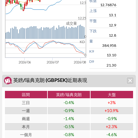
收盤
12.5
12.76876
上漲
13.1
12.25
平盤
成交量
12.9
下跌
12.8
0
量
KD
384,958
K9
13.10
0
D9
2026/06
2026/07
2026/08
21.30
英鎊/瑞典克朗 (GBPSEK)近期表現
區間
英鎊/瑞典克朗
大盤
三日
-0.4%
+3%
一週
-0.9%
+10.9%
兩週
-1.4%
-0.9%
本月
-0.5%
+2.3%
一個月
-0.8%
-4.6%