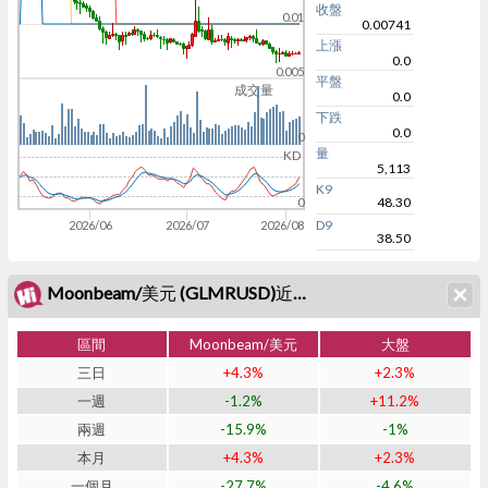
收盤
0.01
0.00741
上漲
0.0
0.005
平盤
成交量
0.0
下跌
0.0
0
量
KD
5,113
K9
48.30
0
D9
2026/06
2026/07
2026/08
38.50
Moonbeam/美元 (GLMRUSD)近期表現
區間
Moonbeam/美元
大盤
三日
+4.3%
+2.3%
一週
-1.2%
+11.2%
兩週
-15.9%
-1%
本月
+4.3%
+2.3%
一個月
-27.7%
-4.6%