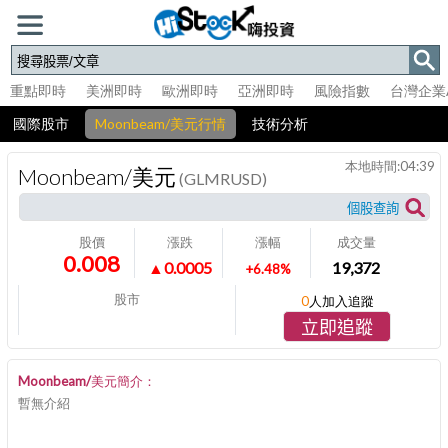
重點即時
美洲即時
歐洲即時
亞洲即時
風險指數
台灣企業
國際股市
Moonbeam/美元行情
技術分析
本地時間:
04:39
Moonbeam/美元
(GLMRUSD)
股價
漲跌
漲幅
成交量
0.008
▲0.0005
19,372
+6.48%
股市
0
人加入追蹤
立即追蹤
Moonbeam/美元簡介：
暫無介紹