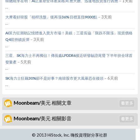
－1天前
韓總統李在明：AI正重塑全球產業格局 應大膽、迅速地投資進行因應
...
－3天前
大摩看好韓股「槓桿洗盤」後再漲36% 目標直指9000點
...
AI算力狂潮助記憶體進入賣方市場！美銀：三星長協「限跌不限漲」現貨價格
－3天前
Q4前持續反彈
...
三星、SK海力士不再獨佔！傳長鑫LPDDR6接近研發驗證尾聲 下半年拚全球首
－5天前
發量產
...
－6天前
SK海力士狂飆30%卻不是好事？南韓股市更大風暴恐在後頭
...
Moonbeam/美元 相關文章
Moonbeam/美元 相關影音
© 2013 HiStock, Inc. 嗨投資理財分享社群