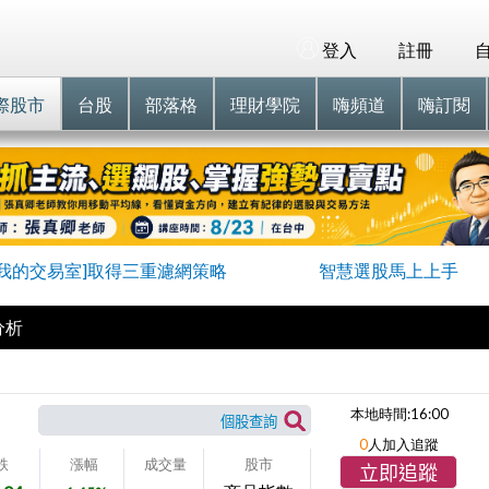
登入
註冊
際股市
台股
部落格
理財學院
嗨頻道
嗨訂閱
進我的交易室]取得三重濾網策略
智慧選股馬上上手
分析
本地時間:
16:00
0
人加入追蹤
跌
漲幅
成交量
股市
立即追蹤