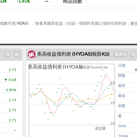
.04
--
商品指數
-1.45%
權調整利差（OAS，指數代號 H0A0），衡量美國高收益（垃圾）債相對美國公債的信用利差；數
美高收益債利差 (HYOAS)個股K線
日期
美高收益債利差 (HYOAS)
嗨投資 histock.tw
2.71
0
開盤
▼-0.04
2.8
最高
-1.45%
最低
2.71
2.7
收盤
2.71
量
2.71
2.6
5MA
成交量
--
10MA