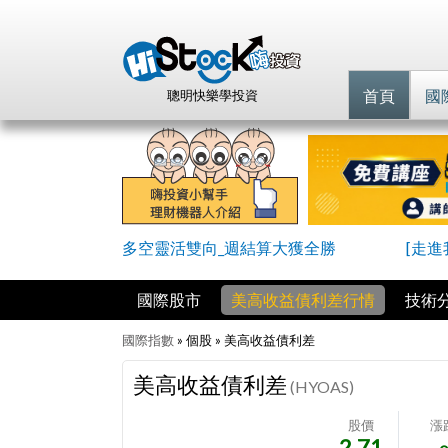
首頁
國
聰明快樂學投資
多空靈活雙向_週結算大獲全勝
[走
國際股市
美高收益債利差行情
技術
國際指數
» 個股 »
美高收益債利差
美高收益債利差
(HYOAS)
股價
漲
2.71