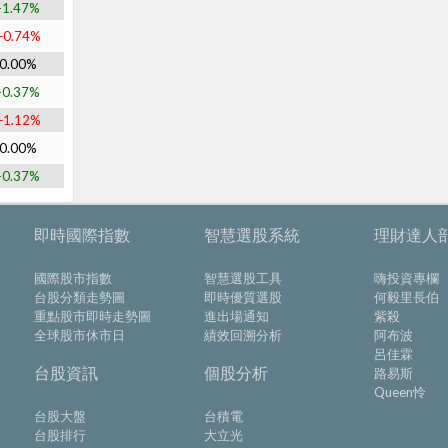
-1.47%
+0.74%
0.00%
-0.37%
+1.12%
0.00%
-0.37%
即時國際指數
智慧選股系統
理財達人
國際股市指數
智慧選股工具
嗨投資專欄
台股分類走勢圖
即時優質選股
何毅里長伯
重點股市即時走勢圖
進出場通知
紫殺
全球股市休市日
績效回溯分析
阿布波
呂佳霖
台股資訊
個股分析
路易斯
Queen怜
台股大盤
台積電
台股排行
大立光