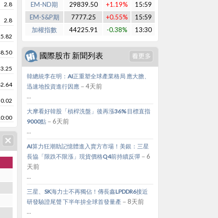
2.8
EM-ND期
29839.50
+1.19%
15:59
EM-S&P期
7777.25
+0.55%
15:59
2.8
加權指數
44225.91
-0.38%
13:30
25.82
48.50
國際股市 新聞列表
33.25
韓總統李在明：AI正重塑全球產業格局 應大膽、
42.64
－4天前
迅速地投資進行因應
...
0.02
大摩看好韓股「槓桿洗盤」後再漲36% 目標直指
10:00
－6天前
9000點
...
AI算力狂潮助記憶體進入賣方市場！美銀：三星
－6
長協「限跌不限漲」現貨價格Q4前持續反彈
天前
...
三星、SK海力士不再獨佔！傳長鑫LPDDR6接近
－8天前
研發驗證尾聲 下半年拚全球首發量產
...