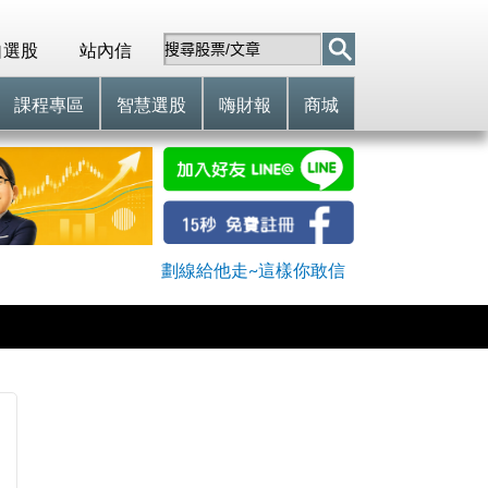
自選股
站內信
課程專區
智慧選股
嗨財報
商城
劃線給他走~這樣你敢信