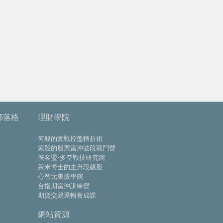
部落格
理財學院
何毅的實戰控盤轉折術
紫殺的股票當沖波段戰鬥營
俠客盟-多空戰技研究院
茶米博士的主升段飆股
心智元美股學院
台指期當沖訓練營
期貨交易邏輯養成課
網站資源