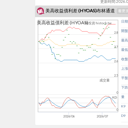
更新時間:
2026.0
美高收益債利差 (HYOAS)布林通道
日期
美高收益債利差 (HYOAS)
嗨投資 histock.tw
開盤
2.8
最高
2.7
最低
收盤
2.6
上漲
2.5
平盤
成交量
下跌
0
量
KD
K9
0
D9
2026/06
2026/07