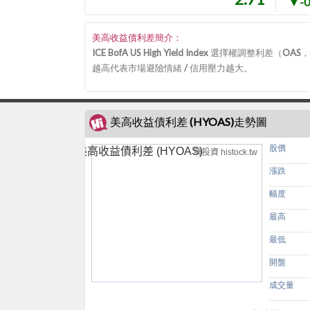
▼-0
美高收益債利差簡介：
ICE BofA US High Yield Index 選擇
越高代表市場避險情緒 / 信用壓力越大。
美高收益債利差 (HYOAS)走勢圖
股價
美高收益債利差 (HYOAS)
嗨投資 histock.tw
漲跌
幅度
最高
最低
開盤
成交量