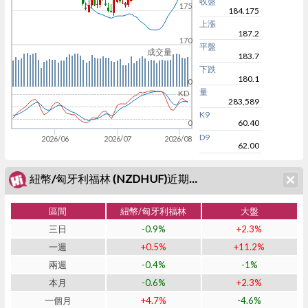
收盤
175
184.175
上漲
187.2
170
平盤
成交量
183.7
下跌
180.1
0
量
KD
283,589
K9
60.40
0
D9
2026/06
2026/07
2026/08
62.00
紐幣/匈牙利福林 (NZDHUF)近期表現
區間
紐幣/匈牙利福林
大盤
三日
-0.9%
+2.3%
一週
+0.5%
+11.2%
兩週
-0.4%
-1%
本月
-0.6%
+2.3%
一個月
+4.7%
-4.6%