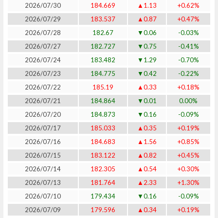
2026/07/30
184.669
▲1.13
+0.62%
2026/07/29
183.537
▲0.87
+0.47%
2026/07/28
182.67
▼0.06
-0.03%
2026/07/27
182.727
▼0.75
-0.41%
2026/07/24
183.482
▼1.29
-0.70%
2026/07/23
184.775
▼0.42
-0.22%
2026/07/22
185.19
▲0.33
+0.18%
2026/07/21
184.864
▼0.01
0.00%
2026/07/20
184.873
▼0.16
-0.09%
2026/07/17
185.033
▲0.35
+0.19%
2026/07/16
184.683
▲1.56
+0.85%
2026/07/15
183.122
▲0.82
+0.45%
2026/07/14
182.305
▲0.54
+0.30%
2026/07/13
181.764
▲2.33
+1.30%
2026/07/10
179.434
▼0.16
-0.09%
2026/07/09
179.596
▲0.34
+0.19%