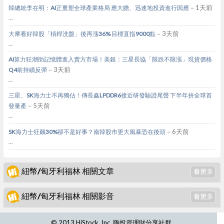
－1天前
韓總統李在明：AI正重塑全球產業格局 應大膽、迅速地投資進行因應
...
－3天前
大摩看好韓股「槓桿洗盤」後再漲36% 目標直指9000點
...
AI算力狂潮助記憶體進入賣方市場！美銀：三星長協「限跌不限漲」現貨價格
－3天前
Q4前持續反彈
...
三星、SK海力士不再獨佔！傳長鑫LPDDR6接近研發驗證尾聲 下半年拚全球首
－5天前
發量產
...
－6天前
SK海力士狂飆30%卻不是好事？南韓股市更大風暴恐在後頭
...
紐幣/匈牙利福林 相關文章
紐幣/匈牙利福林 相關影音
© 2013 HiStock, Inc. 嗨投資理財分享社群