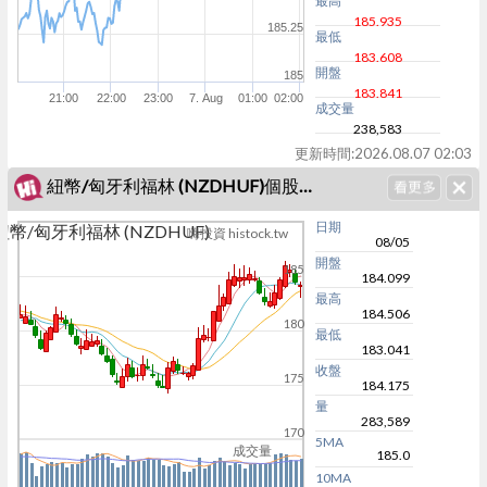
最高
185.935
185.25
最低
183.608
開盤
185
183.841
21:00
22:00
23:00
7. Aug
01:00
02:00
成交量
238,583
更新時間:
2026.08.07 02:03
紐幣/匈牙利福林 (NZDHUF)個股K線
日期
紐幣/匈牙利福林 (NZDHUF)
嗨投資 histock.tw
08/05
開盤
185
184.099
最高
184.506
180
最低
183.041
收盤
175
184.175
量
283,589
170
5MA
成交量
185.0
10MA