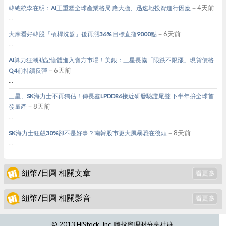
－4天前
韓總統李在明：AI正重塑全球產業格局 應大膽、迅速地投資進行因應
...
－6天前
大摩看好韓股「槓桿洗盤」後再漲36% 目標直指9000點
...
AI算力狂潮助記憶體進入賣方市場！美銀：三星長協「限跌不限漲」現貨價格
－6天前
Q4前持續反彈
...
三星、SK海力士不再獨佔！傳長鑫LPDDR6接近研發驗證尾聲 下半年拚全球首
－8天前
發量產
...
－8天前
SK海力士狂飆30%卻不是好事？南韓股市更大風暴恐在後頭
...
紐幣/日圓 相關文章
紐幣/日圓 相關影音
© 2013 HiStock, Inc. 嗨投資理財分享社群