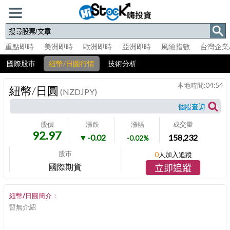
重點即時
美洲即時
歐洲即時
亞洲即時
風險指數
台灣企業
國際股市
紐幣/日圓行情
技術分析
本地時間:
04:54
紐幣/日圓
(NZDJPY)
股價
漲跌
漲幅
成交量
92.97
▼-0.02
158,232
-0.02%
股市
0
人加入追蹤
國際期貨
立即追蹤
紐幣/日圓簡介：
暫無介紹