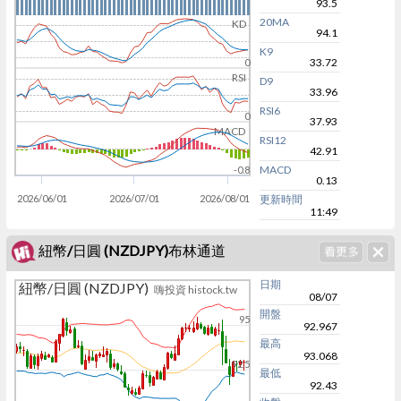
93.5
20MA
KD
94.1
K9
33.72
0
RSI
D9
33.96
RSI6
0
37.93
MACD
RSI12
42.91
MACD
-0.8
0.13
2026/06/01
2026/07/01
2026/08/01
更新時間
11:49
紐幣/日圓 (NZDJPY)布林通道
日期
紐幣/日圓 (NZDJPY)
嗨投資 histock.tw
08/07
開盤
95
92.967
最高
93.068
92.5
最低
92.43