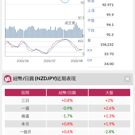
收盤
90
92.971
上漲
95.9
87.5
平盤
成交量
94.1
下跌
92.3
0
量
KD
158,232
K9
33.70
0
D9
2026/06
2026/07
2026/08
34.00
紐幣/日圓 (NZDJPY)近期表現
區間
紐幣/日圓
大盤
三日
+0.8%
+2%
一週
-0.9%
+2.6%
兩週
-1.7%
+1.3%
本月
+0.8%
+1.9%
一個月
+0.6%
-2.8%