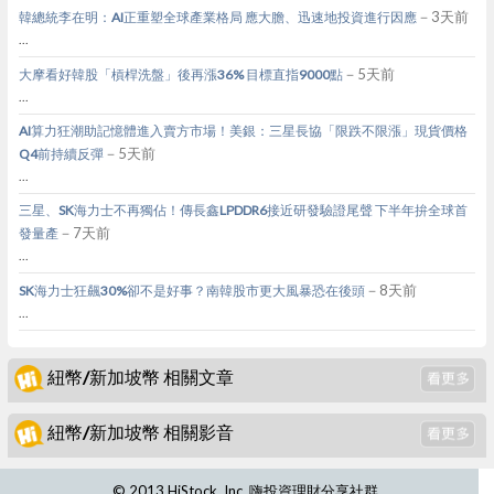
－3天前
韓總統李在明：AI正重塑全球產業格局 應大膽、迅速地投資進行因應
...
－5天前
大摩看好韓股「槓桿洗盤」後再漲36% 目標直指9000點
...
AI算力狂潮助記憶體進入賣方市場！美銀：三星長協「限跌不限漲」現貨價格
－5天前
Q4前持續反彈
...
三星、SK海力士不再獨佔！傳長鑫LPDDR6接近研發驗證尾聲 下半年拚全球首
－7天前
發量產
...
－8天前
SK海力士狂飆30%卻不是好事？南韓股市更大風暴恐在後頭
...
紐幣/新加坡幣 相關文章
紐幣/新加坡幣 相關影音
© 2013 HiStock, Inc. 嗨投資理財分享社群