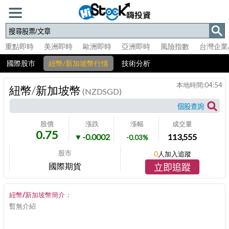
重點即時
美洲即時
歐洲即時
亞洲即時
風險指數
台灣企業
國際股市
紐幣/新加坡幣行情
技術分析
本地時間:
04:54
紐幣/新加坡幣
(NZDSGD)
股價
漲跌
漲幅
成交量
0.75
▼-0.0002
113,555
-0.03%
股市
0
人加入追蹤
國際期貨
立即追蹤
紐幣/新加坡幣簡介：
暫無介紹