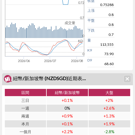
收盤
0.72
0.75288
上漲
0.8
0.7
平盤
成交量
0.8
下跌
0.7
0
量
KD
113,555
K9
73.90
0
D9
2026/06
2026/07
2026/08
68.60
紐幣/新加坡幣 (NZDSGD)近期表現
區間
紐幣/新加坡幣
大盤
三日
+0.1%
+2%
一週
0%
+2.6%
兩週
+0.9%
+1.3%
本月
+0.1%
+1.9%
一個月
+2.2%
-2.8%