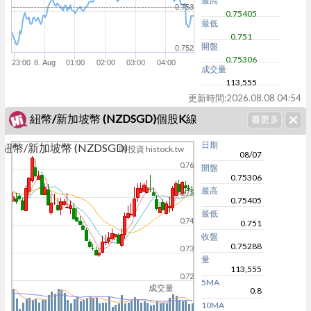
最高
0.753
0.75405
最低
0.751
開盤
0.752
0.75306
23:00
8. Aug
01:00
02:00
03:00
04:00
成交量
113,555
更新時間:
2026.08.08 04:54
紐幣/新加坡幣 (NZDSGD)個股K線
日期
紐幣/新加坡幣 (NZDSGD)
嗨投資 histock.tw
08/07
0.76
開盤
0.75306
最高
0.75
0.75405
最低
0.74
0.751
收盤
0.75288
0.73
量
113,555
0.72
5MA
成交量
0.8
10MA