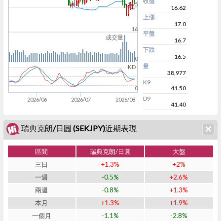
收盤
16.5
16.62
上漲
17.0
16
平盤
成交量
16.7
下跌
16.5
0
量
KD
38,977
K9
41.50
0
D9
2026/06
2026/07
2026/08
41.40
瑞典克朗/日圓 (SEKJPY)近期表現
區間
瑞典克朗/日圓
大盤
三日
+1.3%
+2%
一週
-0.5%
+2.6%
兩週
-0.8%
+1.3%
本月
+1.3%
+1.9%
一個月
-1.1%
-2.8%