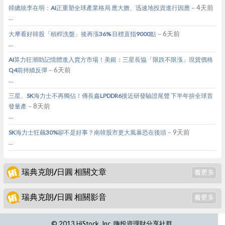
－4天前
韓總統李在明：AI正重塑全球產業格局 應大膽、迅速地投資進行因應
...
－6天前
大摩看好韓股「槓桿洗盤」後再漲36% 目標直指9000點
...
AI算力狂潮助記憶體進入賣方市場！美銀：三星長協「限跌不限漲」現貨價格
－6天前
Q4前持續反彈
...
三星、SK海力士不再獨佔！傳長鑫LPDDR6接近研發驗證尾聲 下半年拚全球首
－8天前
發量產
...
－9天前
SK海力士狂飆30%卻不是好事？南韓股市更大風暴恐在後頭
...
瑞典克朗/日圓 相關文章
瑞典克朗/日圓 相關影音
© 2013 HiStock, Inc. 嗨投資理財分享社群