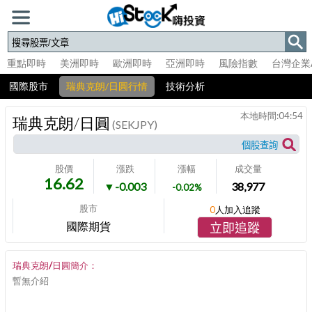
重點即時
美洲即時
歐洲即時
亞洲即時
風險指數
台灣企業
國際股市
瑞典克朗/日圓行情
技術分析
本地時間:
04:54
瑞典克朗/日圓
(SEKJPY)
股價
漲跌
漲幅
成交量
16.62
▼-0.003
38,977
-0.02%
股市
0
人加入追蹤
國際期貨
立即追蹤
瑞典克朗/日圓簡介：
暫無介紹