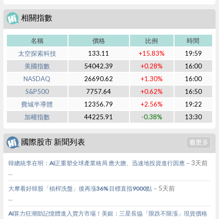
相關指數
名稱
價格
比例
時間
太空探索科技
133.11
+15.83%
19:59
美國指數
54042.39
+0.28%
16:00
NASDAQ
26690.62
+1.30%
16:00
S&P500
7757.64
+0.62%
16:50
費城半導體
12356.79
+2.56%
19:22
加權指數
44225.91
-0.38%
13:30
國際股市 新聞列表
－3天前
韓總統李在明：AI正重塑全球產業格局 應大膽、迅速地投資進行因應
...
－5天前
大摩看好韓股「槓桿洗盤」後再漲36% 目標直指9000點
...
AI算力狂潮助記憶體進入賣方市場！美銀：三星長協「限跌不限漲」現貨價格