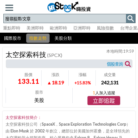
重點即時
美洲即時
歐洲即時
亞洲即時
風險指數
台灣企業
國際股市
指數走勢
美股分類
本地時間:
19:59
太空探索科技
(SPCX)
股價
漲跌
漲幅
成交量
133.11
▲18.19
242,131
+15.83%
股市
1
人加入追蹤
美股
立即追蹤
太空探索科技簡介：
太空探索科技公司（SpaceX，Space Exploration Technologies Corp）
由 Elon Musk 於 2002 年創立，總部位於美國加州霍桑，是全球領先的
太空運輸與火箭製造商。核心業務包含 Falcon 9、Falcon Heavy 及