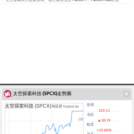
Starship 可回收火箭發射服務，並營運 Starlink 低軌衛星寬頻網路。
SpaceX 於 2026 年於 Nasdaq 掛牌上市，股票代號 SPCX。
太空探索科技 (SPCX)走勢圖
股價
太空探索科技 (SPCX)
嗨投資 histock.tw
133.11
漲跌
132
▲18.19
幅度
+15.83%