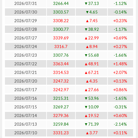
2026/07/31
3266.44
▼37.13
-1.12%
2026/07/30
3303.57
▼4.65
-0.14%
2026/07/29
3308.22
▲7.45
+0.23%
2026/07/28
3300.77
▼38.92
-1.17%
2026/07/27
3339.69
▲22.99
+0.69%
2026/07/24
3316.7
▲8.94
+0.27%
2026/07/23
3307.76
▼55.68
-1.66%
2026/07/22
3363.44
▲48.91
+1.48%
2026/07/21
3314.53
▲67.21
+2.07%
2026/07/20
3247.32
▲4.35
+0.13%
2026/07/17
3242.97
▲27.66
+0.86%
2026/07/16
3215.31
▼53.96
-1.65%
2026/07/15
3269.27
▼10.09
-0.31%
2026/07/14
3279.36
▲19.52
+0.60%
2026/07/13
3259.84
▼71.39
-2.14%
2026/07/10
3331.23
▲3.77
+0.11%