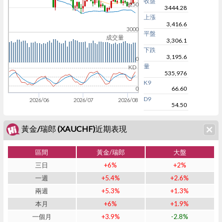
收盤
3250
3444.28
上漲
3,416.6
3000
平盤
成交量
3,306.1
下跌
3,195.6
0
量
KD
535,976
K9
66.60
0
D9
2026/06
2026/07
2026/08
54.50
黃金/瑞郎 (XAUCHF)近期表現
區間
黃金/瑞郎
大盤
三日
+6%
+2%
一週
+5.4%
+2.6%
兩週
+5.3%
+1.3%
本月
+6%
+1.9%
一個月
+3.9%
-2.8%