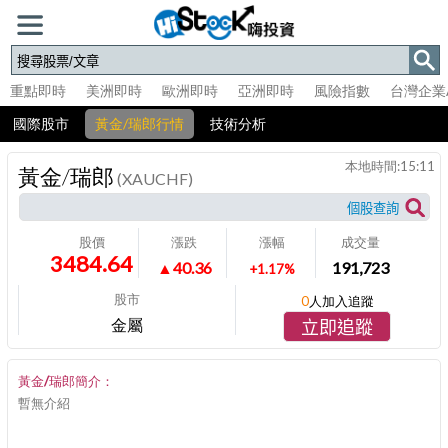
重點即時
美洲即時
歐洲即時
亞洲即時
風險指數
台灣企業
國際股市
黃金/瑞郎行情
技術分析
本地時間:
15:11
黃金/瑞郎
(XAUCHF)
股價
漲跌
漲幅
成交量
3484.64
▲40.36
191,723
+1.17%
股市
0
人加入追蹤
金屬
立即追蹤
黃金/瑞郎簡介：
暫無介紹