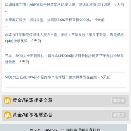
－2天前
韓總統李在明：AI正重塑全球產業格局 應大膽、迅速地投資進行因應
...
－4天前
大摩看好韓股「槓桿洗盤」後再漲36% 目標直指9000點
...
AI算力狂潮助記憶體進入賣方市場！美銀：三星長協「限跌不限漲」現貨價格
－4天前
Q4前持續反彈
...
三星、SK海力士不再獨佔！傳長鑫LPDDR6接近研發驗證尾聲 下半年拚全球首
－6天前
發量產
...
－6天前
SK海力士狂飆30%卻不是好事？南韓股市更大風暴恐在後頭
...
黃金/瑞郎 相關文章
黃金/瑞郎 相關影音
© 2013 HiStock, Inc. 嗨投資理財分享社群