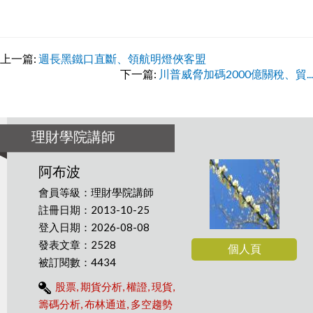
上一篇:
週長黑鐵口直斷、領航明燈俠客盟
下一篇:
川普威脅加碼2000億關稅、貿...
理財學院講師
阿布波
會員等級：理財學院講師
註冊日期：2013-10-25
登入日期：2026-08-08
發表文章：2528
個人頁
被訂閱數：4434
股票, 期貨分析, 權證, 現貨,
籌碼分析, 布林通道, 多空趨勢