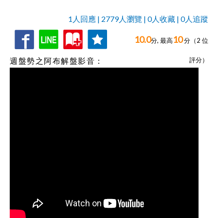
1
人回應 | 2779人瀏覽 | 0人收藏 | 0人追蹤
10.0
10
收
追
1
人回應,
分, 最高
分（
2
位
藏
蹤
週盤勢之阿布解盤影音：
評分）