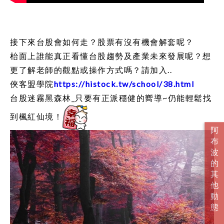
接下來台股會如何走？股票有沒有機會解套呢？
枱面上誰能真正看懂台股趨勢及產業未來發展呢？想
更了解老師的觀點或操作方式嗎？請加入..
俠客盟學院
https://histock.tw/school/38.html
台股迷霧黑森林_只要有正派穩健的嚮導~仍能輕鬆找
到楓紅仙境！