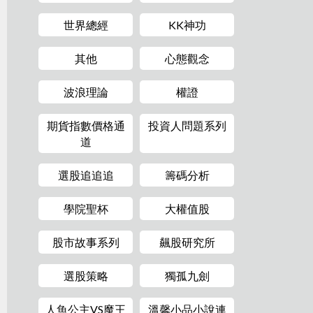
世界總經
KK神功
其他
心態觀念
波浪理論
權證
期貨指數價格通
投資人問題系列
道
選股追追追
籌碼分析
學院聖杯
大權值股
股市故事系列
飆股研究所
選股策略
獨孤九劍
人魚公主VS魔王
溫馨小品小說連