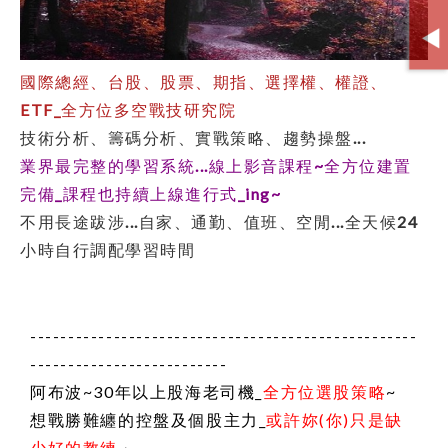
國際總經、台股、股票、期指、選擇權、權證、
ETF_全方位多空戰技研究院
技術分析、籌碼分析、實戰策略、趨勢操盤...
業界最完整的學習系統...線上影音課程~全方位建置
完備_課程也持續上線進行式_ing~
不用長途跋涉...自家、通勤、值班、空閒...全天候
24
小時
自行調配學習時間
---------------------------------------------------
--------------------------
阿布波~30年以上股海老司機_
全方位選股策略
~
想戰勝難纏的控盤及個股主力_
或許妳(你)只是缺
少好的教練
~