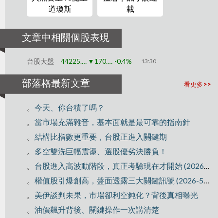
道瓊斯
載
文章中相關個股表現
台股大盤
44225.91
▼170.79
-0.4%
13:30
部落格最新文章
看更多>>
。
今天、你台積了嗎？
。
當市場充滿雜音，基本面就是最可靠的指南針
。
結構比指數更重要，台股正進入關鍵期
。
多空雙洗巨幅震盪、選股優劣決勝負！
。
台股進入高波動階段，真正考驗現在才開始 (2026-5-21)
。
權值股引爆創高，盤面透露三大關鍵訊號 (2026-5-6)
。
美伊談判未果，市場卻利空鈍化？背後真相曝光
。
油價飆升背後、關鍵操作一次講清楚