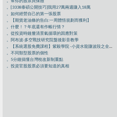
。幫你的股票買保險
。[3338泰碩公開技巧]我用27萬兩週賺入18萬
。如何經營自己的第一張股票
。【期貨老油條的告白:一周體悟規劃而獲利】
。什麼！？年底還有作帳行情？
。從投資時鐘釐清景氣循環的因應對策
。阿布波·多空戰技研究院盤後影音教學
。【系統選股免費課程】紫殺學院 -小資水龍賺波段之全員獵殺GIS
。不同類型股票的個性
。5分鐘搞懂台灣稅改新制重點
。投資官股股票必須要知道的真相