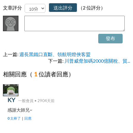
文章評分
送出評分
（2 位評分）
發布
上一篇:
週長黑鐵口直斷、領航明燈俠客盟
下一篇:
川普威脅加碼2000億關稅、貿...
相關回應（
1
位讀者回應）
KY
一般會員 • 2904天前
感謝大師兄~
0 太棒了
｜
回應