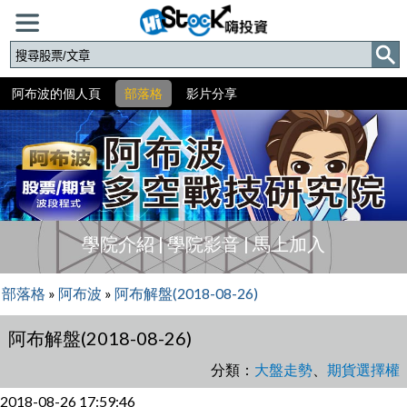
阿布波的個人頁
部落格
影片分享
學院介紹
|
學院影音
|
馬上加入
部落格
»
阿布波
»
阿布解盤(2018-08-26)
阿布解盤(2018-08-26)
分類：
大盤走勢
、
期貨選擇權
2018-08-26 17:59:46