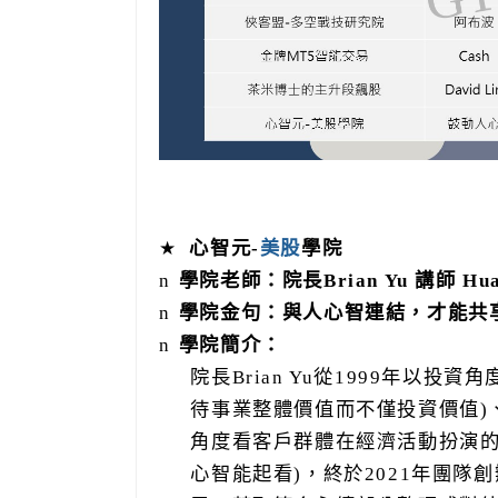
★
心智元
-
美股
學院
n
學院老師：院長
Brian Yu
講師
Hu
n
學院金句：與人心智連結，才能共
n
學院簡介：
院長
Brian Yu
從
1999
年以投資角
待事業整體價值而不僅投資價值
)
角度看客戶群體在經濟活動扮演
心智能起看
)
，終於
2021
年團隊創