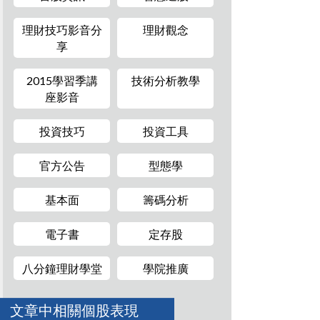
理財技巧影音分
理財觀念
享
2015學習季講
技術分析教學
座影音
投資技巧
投資工具
官方公告
型態學
基本面
籌碼分析
電子書
定存股
八分鐘理財學堂
學院推廣
文章中相關個股表現