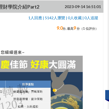
財學院介紹Part2
2023-09-14 16:51:01
1
人回應 | 5142人瀏覽 | 0人收藏 | 0人追蹤
9.0
9
1
人回應,
分, 最高
分（
1
位評分）
為您細細道來
~