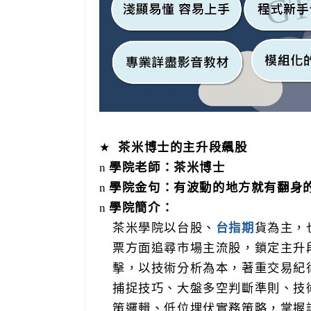
★
茶米博士的主升段飆股
n
學院老師：茶米博士
n
學院金句：有波動的地方就有翻身
n
學院簡介：
茶米學院以台股、
台指期
貨為主，
票方面追尋市場主流股，鎖定主升
擊，以技術分析為本，著重交易紀
捕捉技巧、大盤多空判斷準則、技
策邏輯、低位埋伏實務策略，掌握