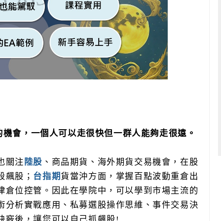
的機會，一個人可以走很快但一群人能夠走很遠。
也關注
陸股
、商品期貨、海外期貨交易機會，在股
段飆股；
台指期
貨當沖方面，掌握百點波動重倉出
律倉位控管。因此在學院中，可以學到市場主流的
術分析實戰應用、私募選股操作思維、事件交易決
訣竅後，讓您可以自己抓飆股
!