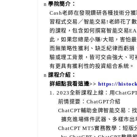
n
學院簡介：
Cash
老師在發現鑽研各種技術分獲
習程式交易／智能交易
!
老師花了
的課程，包含如何撰寫智能交易
EA
此，如果您總是小賺
/
大賠，害怕最
而無策略性獲利、缺乏紀律而虧損
驗或理工背景，皆可交由強大、可
有更具有獲利性的投資組合系統。
n
課程介紹：
詳細點我看這邊
>>
https://histo
1.
2023
全新課程上線：用
ChatGP

前情提要：
ChatGPT
介紹

ChatCPT
輔助金牌智能交易：
擴充進場條件武器、多樣市出

ChatCPT MT5
實務教學：短版