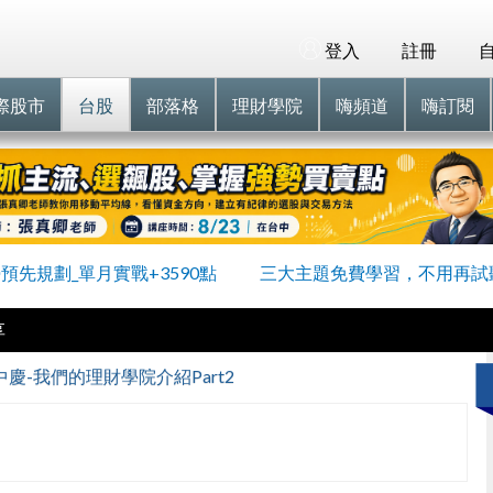
登入
註冊
際股市
台股
部落格
理財學院
嗨頻道
嗨訂閱
預先規劃_單月實戰+3590點
三大主題免費學習，不用再試
享
慶-我們的理財學院介紹Part2