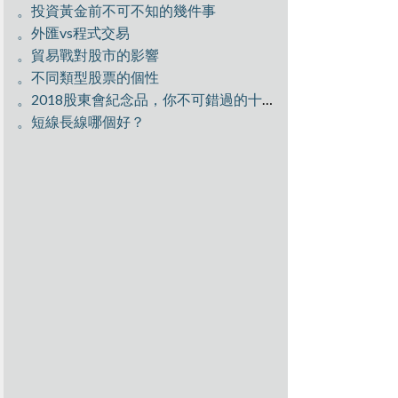
。投資黃金前不可不知的幾件事
。外匯vs程式交易
。貿易戰對股市的影響
。不同類型股票的個性
。2018股東會紀念品，你不可錯過的十大好禮
。短線長線哪個好？