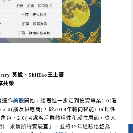
anry
黃銳、
ShiHao
王士豪
享共榮
度運作
美股
開始，接著進一步走到投資事業
1.0(
看
、
2.0(
擴及供應商
)
，於
2018
年轉向智能
1.0(
理性
的角色、
2.0(
考慮客戶群體理性和感性層面，從人
辦「永續所得實驗室」，並將
35
年經驗化整為