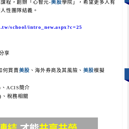
外課程，創辦「心智元
-
美股
學院」，希望更多人有
歸人性團隊結義。
ck.tw/school/intro_new.aspx?c=25
分享
如何買賣
美股
、海外券商及其風險、
美股
模擬
)
、
ACIS
簡介
)
、稅務相關