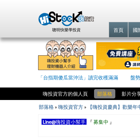
首頁
國
聰明快樂學投資
「台指期傻瓜當沖法」讀完收穫滿滿
盤勢
嗨投資官方的個人頁
部落格
影片分
部落格
»
嗨投資官方
»
【嗨投資慶典】歡樂年中
Line@
嗨投資小幫手
『
募集中
』