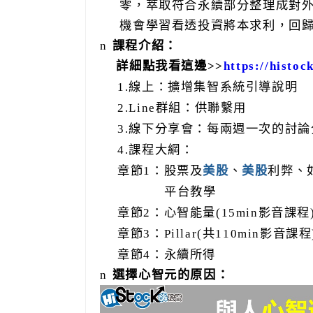
零，萃取符合永續部分整理成對
機會學習看透投資將本求利，回
n
課程介紹：
詳細點我看這邊
>>
https://histo
1.
線上：擴增集智系統引導說明
2.Line
群組：供聯繫用
3.
線下分享會：每兩週一次的討論
4.
課程大綱：
章節
1
：股票及
美股
、
美股
利弊、
平台教學
章節
2
：心智能量
(15min
影音課程
章節
3
：
Pillar(
共
110min
影音課程
章節
4
：永續所得
n
選擇心智元的原因：