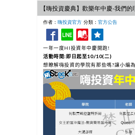
【嗨投資慶典】歡樂年中慶-我們的理
作者：
嗨投資官方
分類：
官方公告
收
追
一年一度
投資年中慶開跑
藏
蹤
HI
!
活動時間
即日起至
二
:
10/10(
)
想瞭解嗨投資的學院有那些嗎
讓小編
?