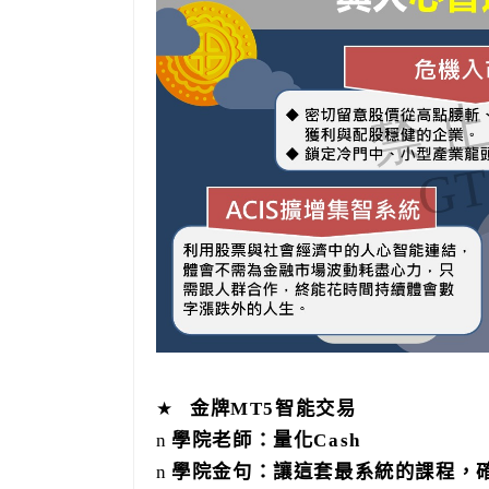
★
金牌
MT5
智能交易
n
學院老師：量化
Cash
n
學院金句：讓這套最系統的課程，