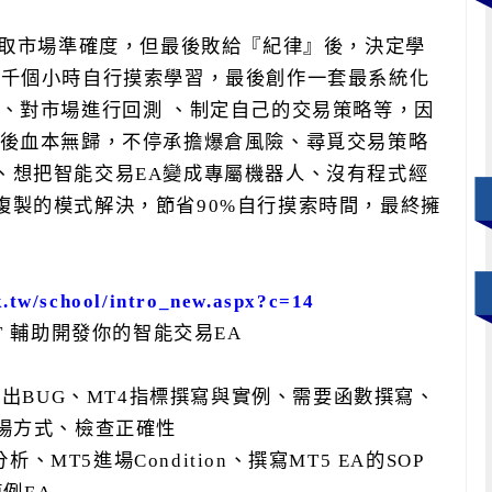
取市場準確度，但最後敗給『紀律』後，決定學
數千個小時自行摸索學習，最後創作一套最系統化
、對市場進行回測 、制定自己的交易策略等，因
後血本無歸，不停承擔爆倉風險、尋覓交易策略
、想把智能交易
EA
變成專屬機器人、沒有程式經
複製的模式解決，節省
90%
自行摸索時間，最終擁
ck.tw/school/intro_new.aspx?c=14
T
輔助開發你的智能交易
EA
找出
BUG
、
MT4
指標撰寫與實例、需要函數撰寫、
場方式、檢查正確性
分析、
MT5
進場
Condition
、撰寫
MT5 EA
的
SOP