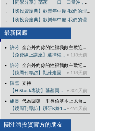
。
【同學分享】菡菡：一口一口當沖，還清400萬負債翻轉人生
。
【嗨投資慶典】歡樂年中慶-我們的理財學院介紹Part2
。
【嗨投資慶典】歡樂年中慶-我們的理財學院介紹Part1
最新回應
許吟
全台外約你的性福我做主歡迎加入⏰ 營業時間：下午1:00 ～ 凌晨04:00🚗 外送區域：雙北、新竹、台中、彰化、高雄、台南💰 消費方式：到府 / 酒店，一律現金 ✨ 主營類型：清純大學生
【免費線上講座】選擇權-淨利25萬的操作拆解
• 118天前
許吟
全台外約你的性福我做主歡迎加入⏰ 營業時間：下午1:00 ～ 凌晨04:00🚗 外送區域：雙北、新竹、台中、彰化、高雄、台南💰 消費方式：到府 / 酒店，一律現金 ✨ 主營類型：清純大學生
【鏡周刊專訪】勤練走圖 K線達人靠2套戰法賺千萬
• 118天前
陳雪
支持
【HiStock專訪】菡菡同學：一口一口當沖，還清400萬負債翻轉人生
• 301天前
組長
代為回覆，里長伯基本上以台指期、台指權為主
【鏡周刊專訪】鑽研K線10年資產翻15倍
• 491天前
關注嗨投資官方的朋友