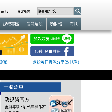
自選股
站內信
課程專區
智慧選股
嗨財報
商城
聽囉
紫殺每日實戰分享(對帳單)
一般會員
嗨投資官方
會員等級：駐站專欄作家