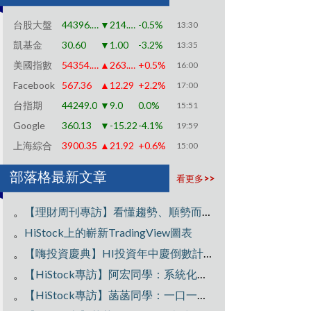
台股大盤
44396.70
▼214.90
-0.5%
13:30
凱基金
30.60
▼1.00
-3.2%
13:35
美國指數
54354.45
▲263.03
+0.5%
16:00
Facebook
567.36
▲12.29
+2.2%
17:00
台指期
44249.0
▼9.0
0.0%
15:51
Google
360.13
▼-15.22
-4.1%
19:59
上海綜合
3900.35
▲21.92
+0.6%
15:00
部落格最新文章
看更多>>
。
【理財周刊專訪】看懂趨勢、順勢而為：打造穩定獲利的交易思維
。
HiStock上的嶄新TradingView圖表
。
【嗨投資慶典】HI投資年中慶倒數計時!不如就趁雙十衝一波~
。
【HiStock專訪】阿宏同學：系統化操作，波段獲利300萬！
。
【HiStock專訪】菡菡同學：一口一口當沖，還清400萬負債翻轉人生