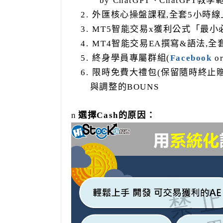
by ChatGPT
、
ChatGPT
教學
2.
外匯核心操盤課程
,
全套
5
小時線
3.
MT5
智能交易
x
獲利公式「最小
4.
MT4
智能交易
EA
撰寫
&
語法
,
全
5.
終身學員專屬群組
(
Facebook
or
6.
限時免費大禮包
(
保留隨時終止
與調整的
BOUNS
n
選擇
Cash
的原因：