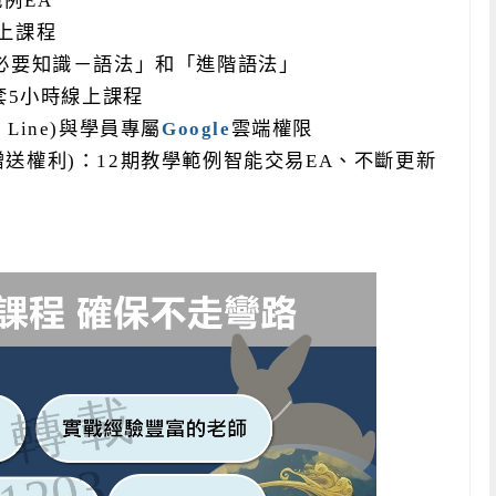
範例
EA
上課程
必要知識－語法」和「進階語法」
套
5
小時線上課程
 Line)
與學員專屬
Google
雲端權限
贈送權利
)
：
12
期教學範例智能交易
EA
、不斷更新