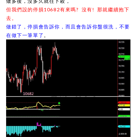
做多後，沒多久就往下殺，
但我們設的停損10682有來嗎? 沒有! 那就繼續抱下
去。
做錯了，停損會告訴你，而且會告訴你盤很洗，不要
在做下一筆單了
。