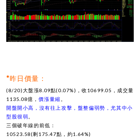
*昨日價量：
(8/20)大盤漲8.09點(0.07%)，收10699.05，成交量
1135.08億，
價漲量縮
。
開盤開小高，沒有往上攻擊，盤整偏弱勢，尤其中小
型股很弱
。
三個破年線的前低：
10523.58(剩175.47點，約1.64%)