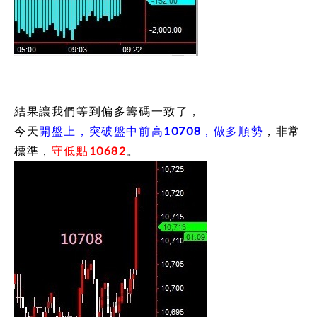
結果讓我們等到偏多籌碼一致了，
今天
開盤上，突破盤中前高10708，做多順勢
，非常
標準，
守低點10682
。