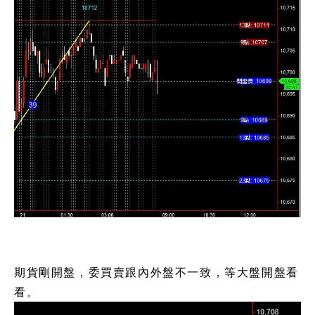
期貨剛開盤，委買賣跟內外盤不一致，等大盤開盤看
看。