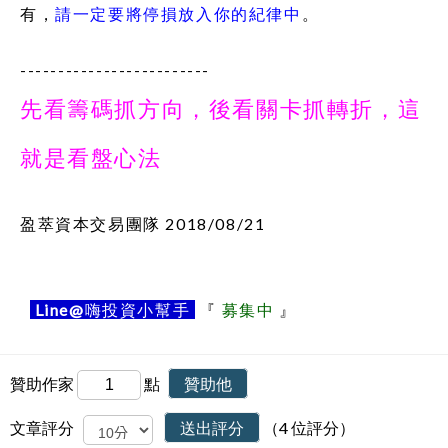
有，
請一定要將停損放入你的紀律中
。
-------------------------
先看籌碼抓方向，後看關卡抓轉折，這
就是看盤心法
盈萃資本交易團隊 2018/08/21
Line@
嗨投資小幫手
『
募集中
』
贊助作家
點
贊助他
文章評分
送出評分
（4 位評分）