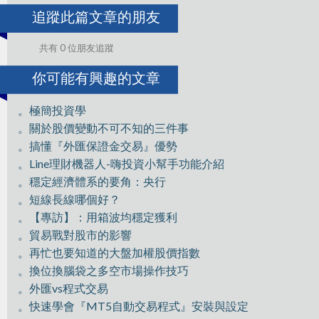
追蹤此篇文章的朋友
共有 0 位朋友追蹤
你可能有興趣的文章
。極簡投資學
。關於股價變動不可不知的三件事
。搞懂『外匯保證金交易』優勢
。Line理財機器人-嗨投資小幫手功能介紹
。穩定經濟體系的要角：央行
。短線長線哪個好？
。【專訪】：用箱波均穩定獲利
。貿易戰對股市的影響
。再忙也要知道的大盤加權股價指數
。換位換腦袋之多空市場操作技巧
。外匯vs程式交易
。快速學會『MT5自動交易程式』安裝與設定