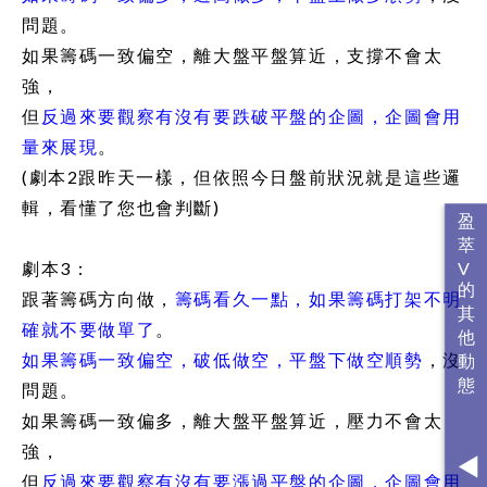
問題。
如果籌碼一致偏空，離大盤平盤算近，支撐不會太
強，
但
反過來要觀察有沒有要跌破平盤的企圖，企圖會用
量來展現
。
(劇本2跟昨天一樣，但依照今日盤前狀況就是這些邏
輯，看懂了您也會判斷)
劇本3：
跟著籌碼方向做，
籌碼看久一點，如果籌碼打架不明
確就不要做單了
。
如果籌碼一致偏空，破低做空，平盤下做空順勢
，沒
問題。
如果籌碼一致偏多，離大盤平盤算近，壓力不會太
強，
但
反過來要觀察有沒有要漲過平盤的企圖，企圖會用