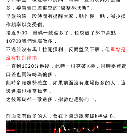
多，委買賣口差偏空的"盤整盤狀態"，
早盤的這一段時間有提醒大家，動作慢一點，減少操
作頻率以免受傷。
接近9:30，籌碼一致偏多了，也突破了盤中高點
10708我們進場做多，
不過並沒有馬上拉開獲利，反而盤又下殺，但
重點是
沒有打到停損
。
一直到1020分過後，此時一根突破K棒，同時委買賣
口差也同時轉為偏多，
此時多頭趨勢確立，如果前面沒有進場做多的人，這
邊進場也相當標準，
之後籌碼都一致邊多，指數也趨勢向上。
前面沒有做多的人，會在下圖這跟突破k棒做多。