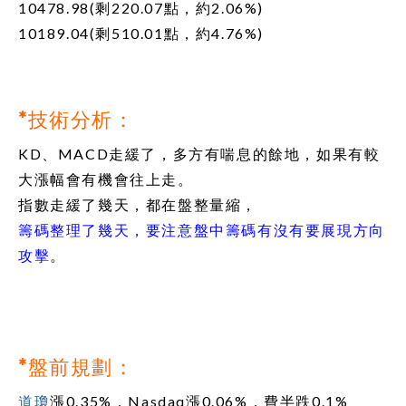
10478.98(剩220.07點，約2.06%)
10189.04(剩510.01點，約4.76%)
*技術分析：
KD、MACD走緩了，多方有喘息的餘地，如果有較
大漲幅會有機會往上走。
指數走緩了幾天，都在盤整量縮，
籌碼整理了幾天，要注意盤中籌碼有沒有要展現方向
攻擊
。
*盤前規劃：
道瓊
漲0.35%，Nasdaq漲0.06%，費半跌0.1%