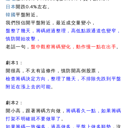
日本
開跌0.4%左右。
韓國
平盤附近。
我們預估開平盤附近，最近成交量變小，
盤整了幾天，籌碼經過整理，高低點跟通道也變窄，
慎防開始攻擊，
老話一句，
盤中觀察籌碼變化，動作慢一點在出手
。
劇本1：
開很高，不太有這條件，慎防開高倒股票，
檢查籌碼決定方向，整理了幾天，不排除先跌到平盤
附近在漲上去的可能
。
劇本2：
開小高，跟著籌碼方向做，
籌碼看久一點，如果籌碼
打架不明確就不要做單了
。
如果籌碼一致偏多，過高做多，平盤上做多順勢
，沒