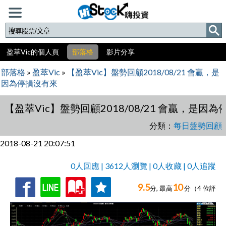
盈萃Vic的個人頁
部落格
影片分享
部落格
»
盈萃Vic
»
【盈萃Vic】盤勢回顧2018/08/21 會贏，是
因為停損沒有來
【盈萃Vic】盤勢回顧2018/08/21 會贏，是因
分類：
每日盤勢回顧
2018-08-21 20:07:51
0人回應 | 3612人瀏覽 | 0人收藏 | 0人追蹤
9.5
10
收
追
0人回應,
分, 最高
分（
4
位評
藏
蹤
分）