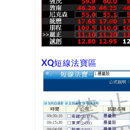
XQ短線法寶區