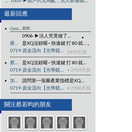
。
1005-▶️散戶兵荒馬亂，法人卻連續好幾天買超的個股??
最新回應
GeoegeChou
老師,
0906-▶法人究竟做了什麼？預先卡位營收成長股？ • 2894天前
蔡若昀
是XQ沒錯喔~ 快速鍵 打 80 就可以搜尋到了喔~~ 祝你投資順利~ ^_^
•
0719-資金流向【光學鏡頭指標】-XQ選股-個股產業地位
2939天前
蔡若昀
是XQ沒錯喔~ 快速鍵 打 80 就可以搜尋到了喔~~ 祝你投資順利~ ^_^
0719-資金流向【光學鏡頭指標】-XQ選股-個股產業地位
• 2939天前
加一元
請問第一張圖產業指標是XQ軟體嗎?如果是那要怎麼設定?
0719-資金流向【光學鏡頭指標】-XQ選股-個股產業地位
• 2940天前
關注蔡若昀的朋友