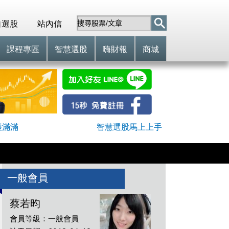
自選股
站內信
課程專區
智慧選股
嗨財報
商城
穫滿滿
智慧選股馬上上手
一般會員
蔡若昀
會員等級：一般會員