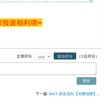
家投資順利唷~
文章評分
送出評分
（1 位評分）
發布
下一篇:
0621-資金流向【光碟指標】...