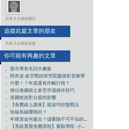
共有 6 位朋友關注
追蹤此篇文章的朋友
共有 0 位朋友追蹤
你可能有興趣的文章
。股市專有名詞大彙集
。阿布波·多空戰技研究院盤後影音教學
。什麼！？年底還有作帳行情？
。換位換腦袋之多空市場操作技巧
。美國稅改對台股的影響
。【免費線上講座】箱波均控盤戰法
。短線長線哪個好？
。年後資金何處去？儲蓄險不可不知的觀念！
。【系統選股免費課程】紫殺學院 -小資水龍賺波段之全員獵殺GIS