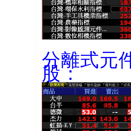
分離式元
股：