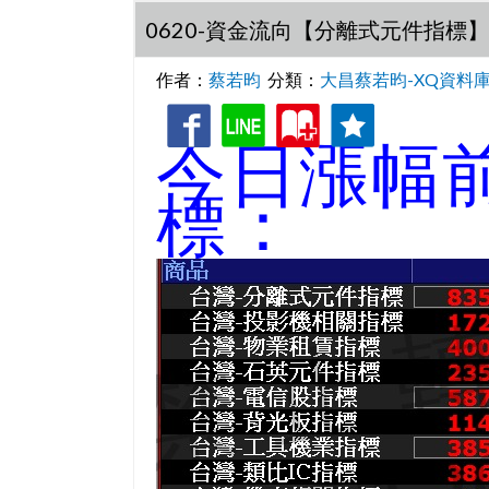
0620-資金流向【分離式元件指標】
作者：
蔡若昀
分類：
大昌蔡若昀-XQ資料
收
追
今日漲幅
藏
蹤
標：