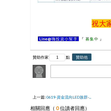
祝大
Line@
嗨投資小幫手
『
募集中
』
贊助作家
點
贊助他
上一篇:
0619-資金流向LED族群-...
相關回應（
0
位讀者回應）