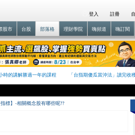
登入
註冊
際股市
台股
部落格
理財學院
嗨頻道
嗨訂閱
小時的講解勝過一年的課程
「台指期傻瓜當沖法」讀完收
件指標】-相關概念股有哪些呢??