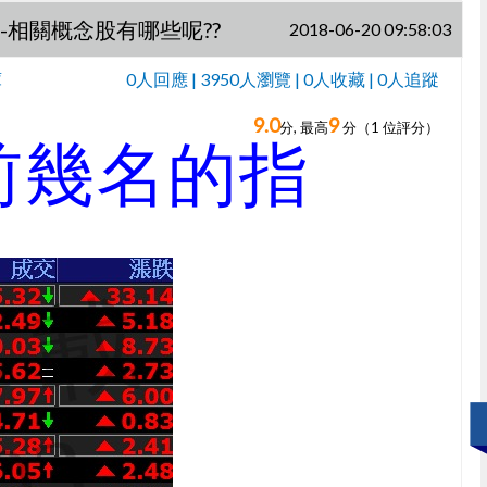
-相關概念股有哪些呢??
2018-06-20 09:58:03
庫
0人回應 | 3950人瀏覽 | 0人收藏 | 0人追蹤
9.0
9
0人回應,
分, 最高
分（
1
位評分）
前幾名的指