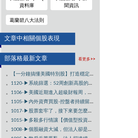
資料庫
聞資訊
葛蘭碧八大法則
文章中相關個股表現
部落格最新文章
看更多>>
。
【一分鐘搞懂美國特別股】打造穩定現金流
。
1120-▶️系統篩選：52周創新高股的個股有哪些呢??
。
1106-▶️美國近期進入超級財報周，財報亮眼股後市看好
。
1105-▶️內外資齊買股-控盤者持續留意的股票
。
1017-▶️股票套牢了，接下來要怎麼做 ?篩選營收獲利成長股!!!
。
1015-▶️多殺多行情讓【價值型投資】買點浮現，搭配法人10月以來買超個股??
。
1008-▶️個股融資大減，但法人卻是持續買進的個股有哪些呢??