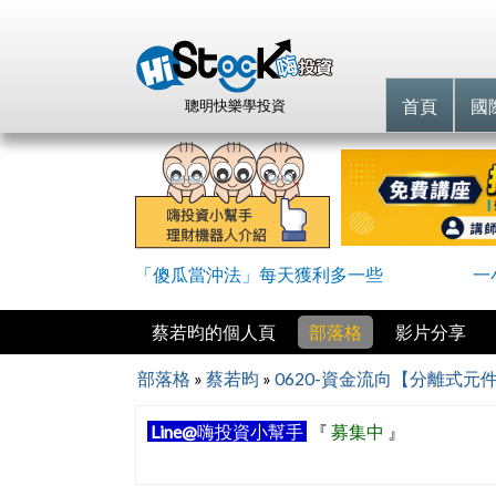
首頁
國
聰明快樂學投資
「傻瓜當沖法」每天獲利多一些
一
蔡若昀的個人頁
部落格
影片分享
部落格
»
蔡若昀
»
0620-資金流向【分離式元
Line@
嗨投資小幫手
『
募集中
』