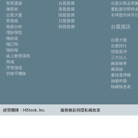
智慧選股
台股股價
台股分類走勢
嗨聖杯
美股股價
重點股市即時
台股大盤
陸股股價
全球股市休市
部落格
日股股價
台股資訊
個股分析
韓股股價
理財學院
嗨頻道
台股大盤
嗨訂閱
台股排行
嗨財報
現股當沖
線上教學課程
三大法人
商城
融資融券
序號儲值
騰落線
切換手機版
臺指選擇權
抽籤申購
除權除息表
經營團隊：HiStock, Inc.
服務條款與隱私權政策