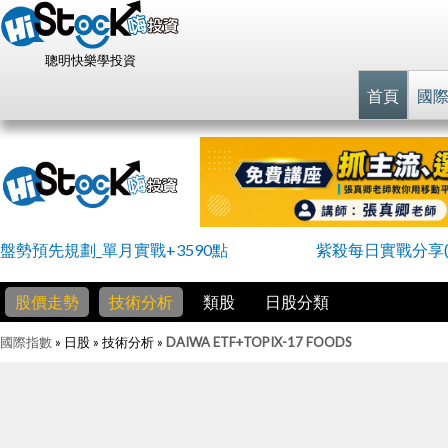
聰明快樂學投資
首頁
國
盤勢預先規劃_單月實戰+3590點
紫殺每日實戰分享(
股價走勢
技術分析
類股
日股分類
國際指數
» 日股 » 技術分析 »
DAIWA ETF+TOPIX-17 FOODS