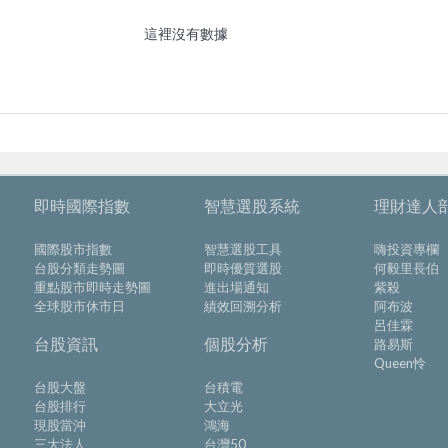
即時國際指數
智慧選股系統
理財達人
國際股市指數
智慧選股工具
嗨投資專欄
台股分類走勢圖
即時優質選股
何毅里長伯
重點股市即時走勢圖
進出場通知
紫殺
全球股市休市日
績效回溯分析
阿布波
呂佳霖
台股資訊
個股分析
路易斯
Queen怜
台股大盤
台積電
台股排行
大立光
現股當沖
鴻海
三大法人
台灣50