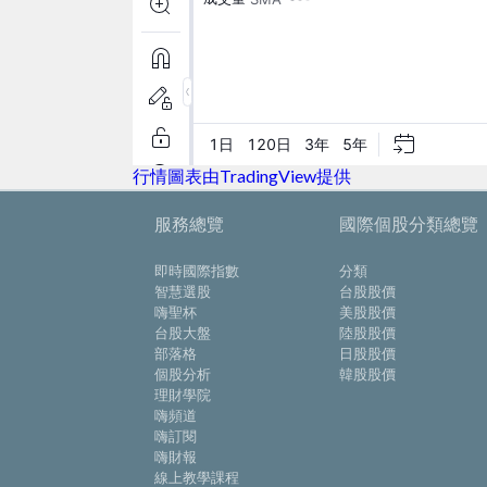
行情圖表由TradingView提供
服務總覽
國際個股分類總覽
即時國際指數
分類
智慧選股
台股股價
嗨聖杯
美股股價
台股大盤
陸股股價
部落格
日股股價
個股分析
韓股股價
理財學院
嗨頻道
嗨訂閱
嗨財報
線上教學課程