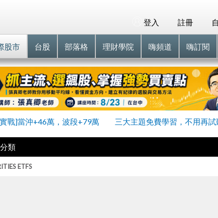
登入
註冊
際股市
台股
部落格
理財學院
嗨頻道
嗨訂閱
員實戰]當沖+46萬，波段+79萬
三大主題免費學習，不用再試
分類
TIES ETFS