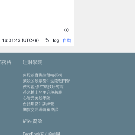
部落格
理財學院
何毅的實戰控盤轉折術
紫殺的股票當沖波段戰鬥營
俠客盟-多空戰技研究院
茶米博士的主升段飆股
心智元美股學院
台指期當沖訓練營
期貨交易邏輯養成課
網站資源
FaceBook官方粉絲團