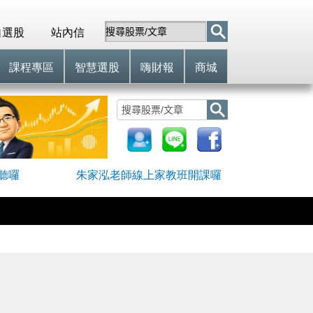
自選股
站內信
課程專區
智慧選股
嗨財報
商城
聽囉
朱家泓老師線上家教班開課囉