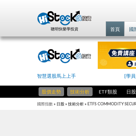
首頁
國
聰明快樂學投資
智慧選股馬上上手
[學
股價走勢
技術分析
ETF類股
日股
國際指數
» 日股 » 技術分析 »
ETFS COMMODITY SECURI