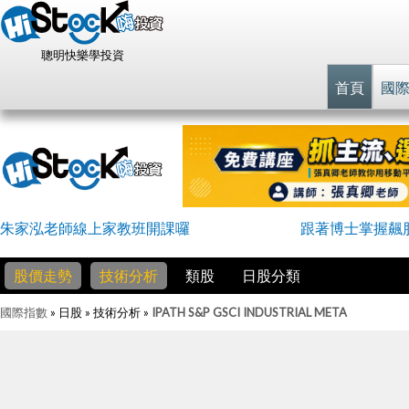
聰明快樂學投資
首頁
國
朱家泓老師線上家教班開課囉
跟著博士掌握飆
股價走勢
技術分析
類股
日股分類
國際指數
» 日股 » 技術分析 »
IPATH S&P GSCI INDUSTRIAL META