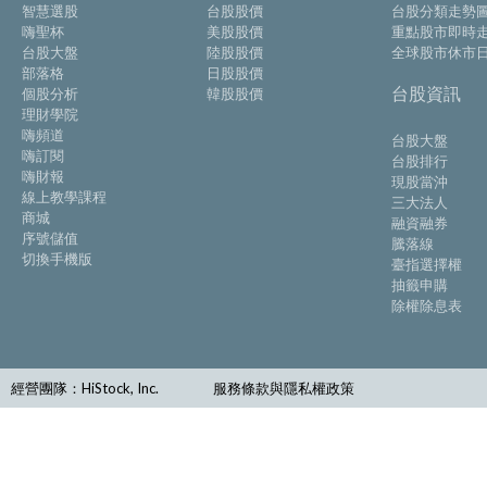
智慧選股
台股股價
台股分類走勢
嗨聖杯
美股股價
重點股市即時
台股大盤
陸股股價
全球股市休市
部落格
日股股價
台股資訊
個股分析
韓股股價
理財學院
嗨頻道
台股大盤
嗨訂閱
台股排行
嗨財報
現股當沖
線上教學課程
三大法人
商城
融資融券
序號儲值
騰落線
切換手機版
臺指選擇權
抽籤申購
除權除息表
經營團隊：HiStock, Inc.
服務條款與隱私權政策