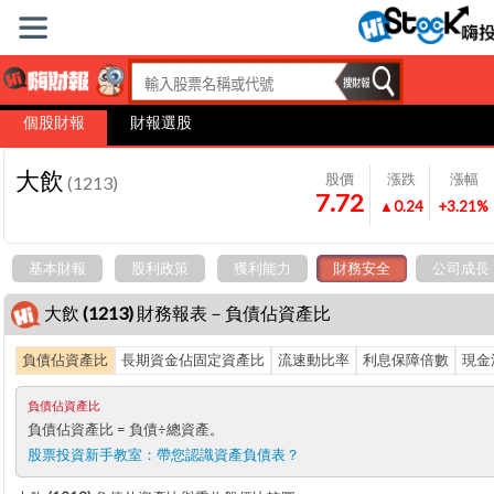
個股財報
財報選股
大飲
股價
漲跌
漲幅
(1213)
7.72
▲0.24
+3.21%
基本財報
股利政策
獲利能力
財務安全
公司成長
大飲 (1213) 財務報表－負債佔資產比
負債佔資產比
長期資金佔固定資產比
流速動比率
利息保障倍數
現金
負債佔資產比
負債佔資產比
= 負債÷總資產。
股票投資新手教室：
帶您認識資產負債表？