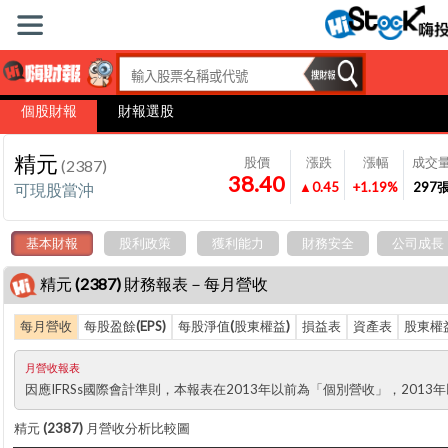
個股財報
財報選股
精元
股價
漲跌
漲幅
成交
(2387)
38.40
▲0.45
+1.19%
297
可現股當沖
基本財報
股利政策
獲利能力
財務安全
公司成長
精元 (2387) 財務報表－每月營收
每月營收
每股盈餘(EPS)
每股淨值(股東權益)
損益表
資產表
股東權
月營收報表
因應IFRSs國際會計準則，本報表在2013年以前為「個別營收」，201
精元 (2387) 月營收分析比較圖