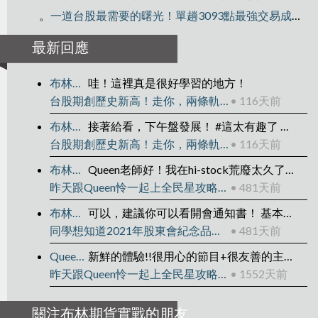
。
一道台股最需要的曙光！單趟3093點最強交易成績 | 張琨琳
最新回應
布林期貨實戰
哇！這裡真是很好學習的地方！
台股期創歷史新高！走你，兩條軌道線！張琨琳：布林通道實戰台灣期貨20260414
• 116天前
布林期貨實戰
接著給看，下午盤發展！ #這太有趣了 這意謂著交易軌跡是可被管理的，找出箭頭上的位置並對應本圖，你就可以明白我的意思了！ 圖我補接在下！
台股期創歷史新高！走你，兩條軌道線！張琨琳：布林通道實戰台灣期貨20260414
• 116天前
布林期貨實戰
Queen老師好！我在hi-stock荒廢太久了，真是不好意思！ 2025/04/15重新開始！
昨天跟Queen怜一起上全民星攻略組成理財專家戰隊！
• 481天前
布林期貨實戰
可以，建議你可以看開會通知書！ 基本上零股都可以領，只是領取方式不同罷了！
同學想知道2021年股東會紀念品完整資訊嗎？我幫你準備了histock快速連結！
• 481天前
Queen怜
新鮮的體驗!!很用心的節目+很友善的主持人+很nice的張老師 變成新鮮又美好的體驗了 謝謝張老師
昨天跟Queen怜一起上全民星攻略組成理財專家戰隊！
• 1552天前
關注布林期貨實戰的朋友