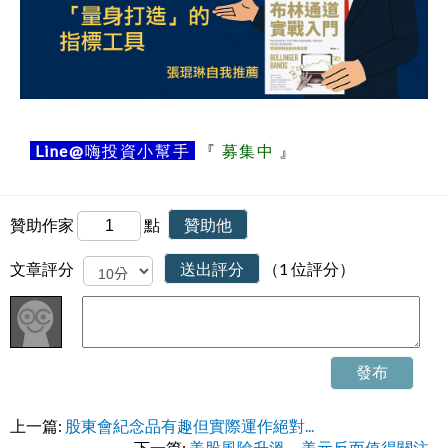
Line@
嗨投資小幫手
『
募集中
』
贊助作家
點
贊助他
文章評分
送出評分
（1 位評分）
發布
上一篇:
股東會紀念品有趣但實際運作絕對...
下一篇:
美股風險升溫，美元反而值得關注...