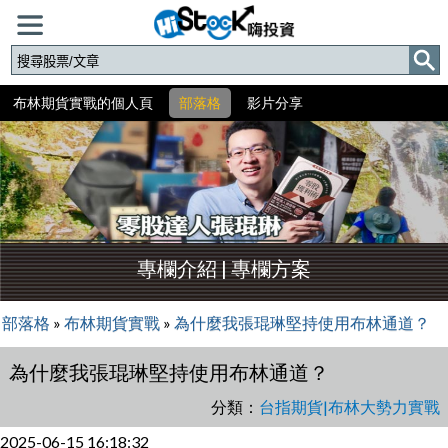
布林期貨實戰的個人頁
部落格
影片分享
專欄介紹
|
專欄方案
部落格
»
布林期貨實戰
»
為什麼我張琨琳堅持使用布林通道？
為什麼我張琨琳堅持使用布林通道？
分類：
台指期貨|布林大勢力實戰
2025-06-15 16:18:32