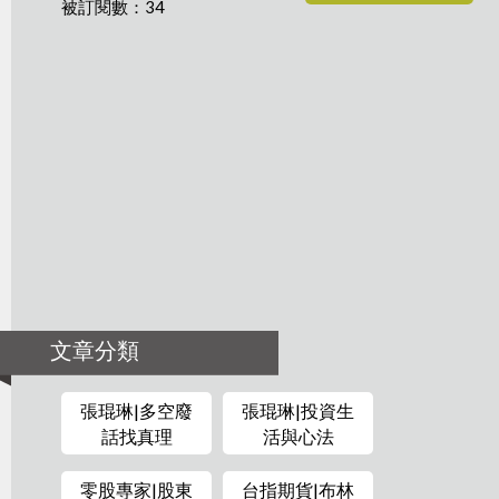
被訂閱數：34
文章分類
張琨琳|多空廢
張琨琳|投資生
話找真理
活與心法
零股專家|股東
台指期貨|布林