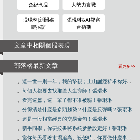
會紀念品
大勢力實戰
張琨琳|新聞媒
張琨琳&AI觀察
體採訪
台指期
文章中相關個股表現
部落格最新文章
看更多>>
。
這一世一別一年，我的摯親；上山誦經祈求祢好好修行！
。
每個人都要去找那些人生導師！張琨琳
。
看完這篇，這一輩子都不准被騙！張琨琳
。
分得清楚什麼是多頭趨勢？什麼是反彈嗎？張琨琳
。
這是一段相當經典的交易金句！張琨琳
。
新手同學，你要按書將系統參數設定好！張琨琳
。
當你每天看著市場追高、殺低時，你要做什麼事？張琨琳