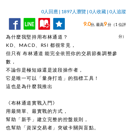
0人回應 | 1897人瀏覽 | 0人收藏 | 0人追蹤
9.0
9
收
追
0人回應,
分, 最高
分（
1
位評
藏
蹤
為什麼我堅持用布林通道？
分）
KD、MACD、RSI 都很常見，
但只有 布林通道 能完全依照你的交易節奏調整參
數，
不論你是極短線還是波段操作者，
它是唯一可以「量身打造」的指標工具！
這也是為什麼我推出
《布林通道實戰入門》
用最簡單、最實戰的方式，
幫助「新手」建立完整的控盤規則，
也幫助「資深交易者」突破卡關與盲點。