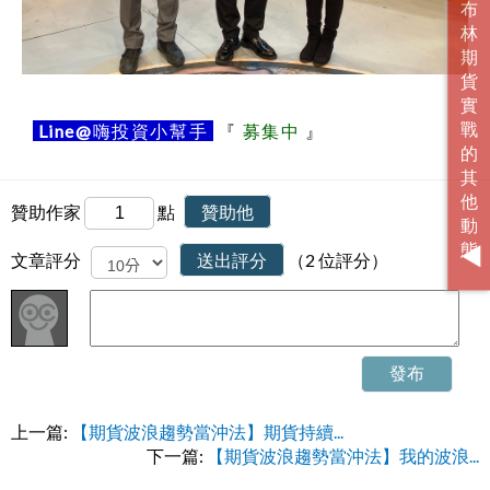
Line@
嗨投資小幫手
『
募集中
』
贊助作家
點
贊助他
文章評分
送出評分
（2 位評分）
發布
上一篇:
【期貨波浪趨勢當沖法】期貨持續...
下一篇:
【期貨波浪趨勢當沖法】我的波浪...