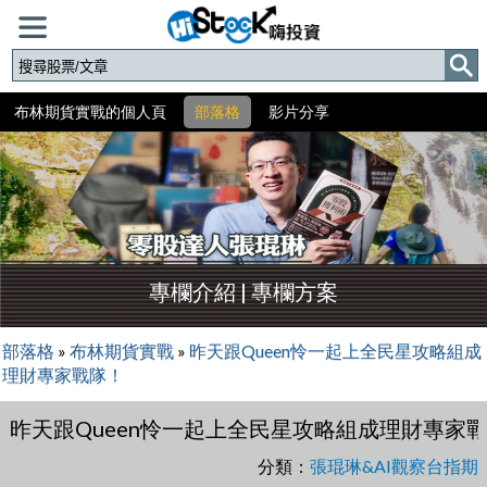
布林期貨實戰的個人頁
部落格
影片分享
專欄介紹
|
專欄方案
部落格
»
布林期貨實戰
»
昨天跟Queen怜一起上全民星攻略組成
理財專家戰隊！
昨天跟Queen怜一起上全民星攻略組成理財專家
分類：
張琨琳&AI觀察台指期