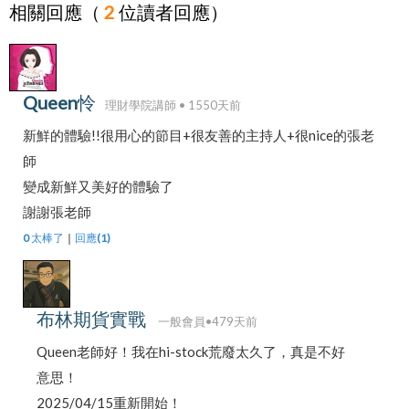
相關回應（
2
位讀者回應）
Queen怜
理財學院講師 • 1550天前
新鮮的體驗!!很用心的節目+很友善的主持人+很nice的張老
師
變成新鮮又美好的體驗了
謝謝張老師
0 太棒了
｜
回應(1)
布林期貨實戰
一般會員•479天前
Queen老師好！我在hi-stock荒廢太久了，真是不好
意思！
2025/04/15重新開始！