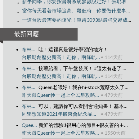
。
新手同學，你要按書將系統參數設定好！張琨琳
。
當你每天看著市場追高、殺低時，你要做什麼事？張琨琳
。
一道台股最需要的曙光！單趟3093點最強交易成績 | 張琨琳
最新回應
布林期貨實戰
哇！這裡真是很好學習的地方！
台股期創歷史新高！走你，兩條軌道線！張琨琳：布林通道實戰台灣期貨20260414
• 114天前
布林期貨實戰
接著給看，下午盤發展！ #這太有趣了 這意謂著交易軌跡是可被管理的，找出箭頭上的位置並對應本圖，你就可以明白我的意思了！ 圖我補接在下！
台股期創歷史新高！走你，兩條軌道線！張琨琳：布林通道實戰台灣期貨20260414
• 114天前
布林期貨實戰
Queen老師好！我在hi-stock荒廢太久了，真是不好意思！ 2025/04/15重新開始！
昨天跟Queen怜一起上全民星攻略組成理財專家戰隊！
• 479天前
布林期貨實戰
可以，建議你可以看開會通知書！ 基本上零股都可以領，只是領取方式不同罷了！
同學想知道2021年股東會紀念品完整資訊嗎？我幫你準備了histock快速連結！
• 479天前
Queen怜
新鮮的體驗!!很用心的節目+很友善的主持人+很nice的張老師 變成新鮮又美好的體驗了 謝謝張老師
昨天跟Queen怜一起上全民星攻略組成理財專家戰隊！
• 1550天前