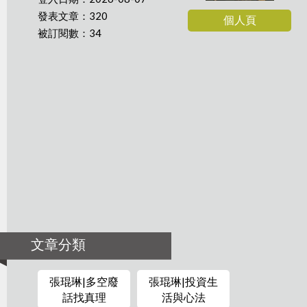
發表文章：320
個人頁
被訂閱數：34
文章分類
張琨琳|多空廢
張琨琳|投資生
話找真理
活與心法