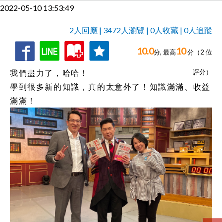
2022-05-10 13:53:49
2
人回應 | 3472人瀏覽 | 0人收藏 | 0人追蹤
10.0
10
收
追
2
人回應,
分, 最高
分（
2
位
藏
蹤
我們盡力了，哈哈！
評分）
學到很多新的知識，真的太意外了！知識滿滿、收益
滿滿！