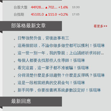
台股大盤
44928.76
▲702.85
+1.6%
13:30
台指期
45101.0
▲111.0
+0.2%
17:05
部落格最新文章
看更多>>
。
日幣強勢升值，背後故事有三
。
這兩個箭頭，不論你做多做空都可以獲利！張琨琳
。
這一世一別一年，我的摯親；上山誦經祈求祢好好修行！
。
每個人都要去找那些人生導師！張琨琳
。
看完這篇，這一輩子都不准被騙！張琨琳
。
分得清楚什麼是多頭趨勢？什麼是反彈嗎？張琨琳
。
這是一段相當經典的交易金句！張琨琳
。
新手同學，你要按書將系統參數設定好！張琨琳
最新回應