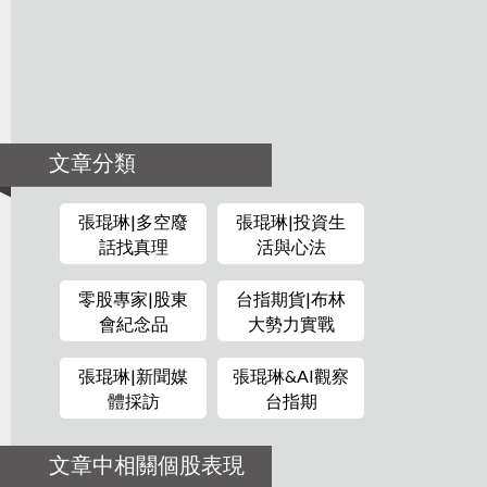
文章分類
張琨琳|多空廢
張琨琳|投資生
話找真理
活與心法
零股專家|股東
台指期貨|布林
會紀念品
大勢力實戰
張琨琳|新聞媒
張琨琳&AI觀察
體採訪
台指期
文章中相關個股表現