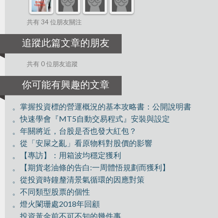
共有 34 位朋友關注
追蹤此篇文章的朋友
共有 0 位朋友追蹤
你可能有興趣的文章
。掌握投資標的營運概況的基本攻略書：公開說明書
。快速學會『MT5自動交易程式』安裝與設定
。年關將近，台股是否也發大紅包？
。從「安屎之亂」看原物料對股價的影響
。【專訪】：用箱波均穩定獲利
。【期貨老油條的告白:一周體悟規劃而獲利】
。從投資時鐘釐清景氣循環的因應對策
。不同類型股票的個性
。燈火闌珊處2018年回顧
。投資黃金前不可不知的幾件事