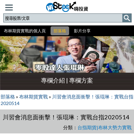
布林期貨實戰的個人頁
部落格
影片分享
專欄介紹
|
專欄方案
部落格
»
布林期貨實戰
»
川習會消息面衝擊！張琨琳：實戰台指
2020514
川習會消息面衝擊！張琨琳：實戰台指2020514
分類：
台指期貨|布林大勢力實戰