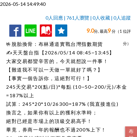
2026-05-14 14:49:40
0人回應 | 761人瀏覽 | 0人收藏 | 0人追蹤
9.0
9
收
追
0人回應,
分, 最高
分（
1
位評
藏
蹤
🤟脫胎換骨：布林通道實戰台灣指數期貨
分）
✍天天盤台指【2026/05/14 08:45~13:45】
大家交易都蠻辛苦的，今天就想說一件事！
【難道我不可以一天做一單就好了嗎？】
【事實一個告訴你，這絕對可行！】
245天交易*20(點/日)*每點 (10~50~200/元)/本金
=187%以上
試算：245*20*10/26300=187% (我直接進位)
換言之，如果你有以上的獲利水準時；
絕對已經是市場上的頂級交易高手！
畢竟，券商一年的報酬也不過200%上下！