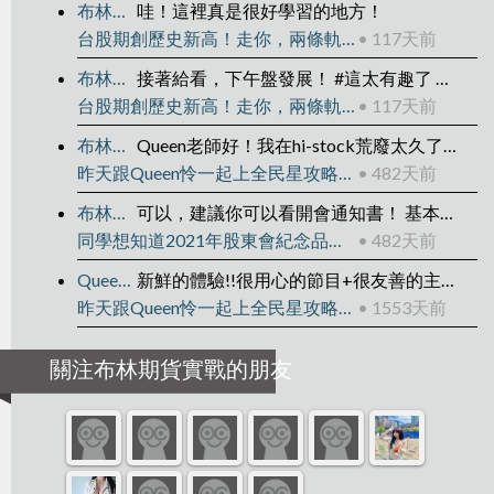
布林期貨實戰
哇！這裡真是很好學習的地方！
台股期創歷史新高！走你，兩條軌道線！張琨琳：布林通道實戰台灣期貨20260414
• 117天前
布林期貨實戰
接著給看，下午盤發展！ #這太有趣了 這意謂著交易軌跡是可被管理的，找出箭頭上的位置並對應本圖，你就可以明白我的意思了！ 圖我補接在下！
台股期創歷史新高！走你，兩條軌道線！張琨琳：布林通道實戰台灣期貨20260414
• 117天前
布林期貨實戰
Queen老師好！我在hi-stock荒廢太久了，真是不好意思！ 2025/04/15重新開始！
昨天跟Queen怜一起上全民星攻略組成理財專家戰隊！
• 482天前
布林期貨實戰
可以，建議你可以看開會通知書！ 基本上零股都可以領，只是領取方式不同罷了！
同學想知道2021年股東會紀念品完整資訊嗎？我幫你準備了histock快速連結！
• 482天前
Queen怜
新鮮的體驗!!很用心的節目+很友善的主持人+很nice的張老師 變成新鮮又美好的體驗了 謝謝張老師
昨天跟Queen怜一起上全民星攻略組成理財專家戰隊！
• 1553天前
關注布林期貨實戰的朋友