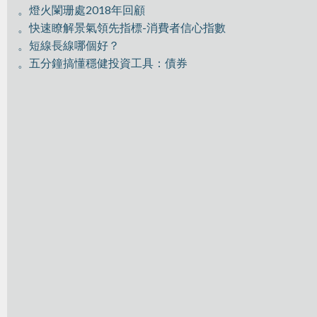
。燈火闌珊處2018年回顧
。快速瞭解景氣領先指標-消費者信心指數
。短線長線哪個好？
。五分鐘搞懂穩健投資工具：債券