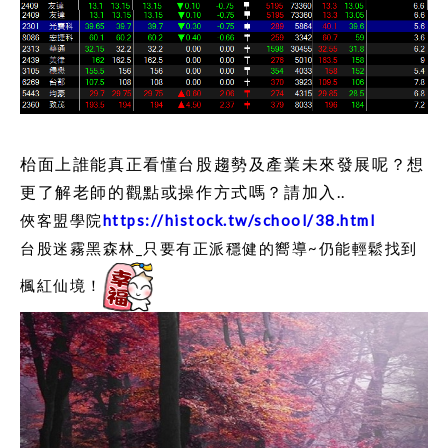
枱面上誰能真正看懂台股趨勢及產業未來發展呢？想
更了解老師的觀點或操作方式嗎？請加入..
俠客盟學院
https://histock.tw/school/38.html
台股迷霧黑森林_只要有正派穩健的嚮導~仍能輕鬆找到
楓紅仙境！