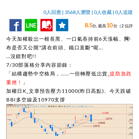
0人回應 | 3568人瀏覽 | 0人收藏 | 0人追蹤
8.5
10
收
追
0人回應,
分, 最高
分（
2
位評
藏
蹤
今天加權殺岀一根長黑、一口氣吞掉前6天漲幅、阿
分）
布是否又公開"講在前頭、鐵口直斷"呢...
...沒錯對吧!!
7/30部落格分享內容節錄：
「結構趨勢中空格局，......一但轉壓低岀貨_
提防急跌
重挫！
」
加權日K_文章預告壓力11000(昨日高點)、今天跌破
BBI多空線及10970支撐