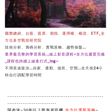
國際總經、台股、股票、期指、選擇權、權證、ETF_全
方位多空戰技研究院
技術分析、籌碼分析、實戰策略、趨勢操盤...
業界最完整的學習系統...線上影音課程~全方位建置完備
_課程也持續上線進行式_ing~
不用長途跋涉...自家、通勤、值班、空閒...全天候
24小
時
自行調配學習時間
---------------------------------------------------
--------------------------
阿布波~30年以上股海老司機_
全方位選股策略
~