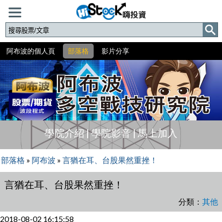
阿布波的個人頁
部落格
影片分享
學院介紹
|
學院影音
|
馬上加入
部落格
»
阿布波
»
言猶在耳、台股果然重挫！
言猶在耳、台股果然重挫！
分類：
其他
2018-08-02 16:15:58