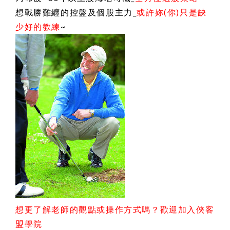
想戰勝難纏的控盤及個股主力_
或許妳(你)只是缺
少好的教練
~
想更了解老師的觀點或操作方式嗎？歡迎加入俠客
盟學院