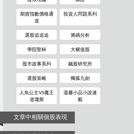
期貨指數價格通
投資人問題系列
道
選股追追追
籌碼分析
學院聖杯
大權值股
股市故事系列
飆股研究所
選股策略
獨孤九劍
人魚公主VS魔王
溫馨小品小說連
道瓊斯
載
文章中相關個股表現