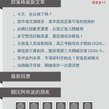
部落格最新文章
看更多>>
。
今天、你台積了嗎？
。
當市場充滿雜音，基本面就是最可靠的指南針
。
結構比指數更重要，台股正進入關鍵期
。
多空雙洗巨幅震盪、選股優劣決勝負！
。
台股進入高波動階段，真正考驗現在才開始 (2026-5-21)
。
權值股引爆創高，盤面透露三大關鍵訊號 (2026-5-6)
。
美伊談判未果，市場卻利空鈍化？背後真相曝光
。
油價飆升背後、關鍵操作一次講清楚
最新回應
關注阿布波的朋友