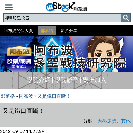
阿布波的個人頁
部落格
影片分享
學院介紹
|
學院影音
|
馬上加入
部落格
»
阿布波
»
又是鐵口直斷！
又是鐵口直斷！
分類：
大盤走勢
、
其他
2018-09-07 14:27:59