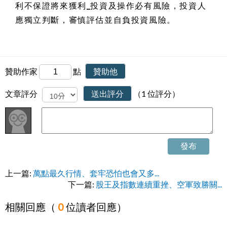
利不保證將來獲利_投資及操作必有風險，投資人
應獨立判斷，審慎評估並自負投資風險
。
贊助作家
點
贊助他
文章評分
送出評分
（1 位評分）
發布
上一篇:
萬點最久行情、套牢恐怕也會又多...
下一篇:
股王及指數連續重挫、空軍致勝關...
相關回應（
0
位讀者回應）