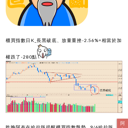
櫃買指數日K_長黑破底、放量重挫-2.56%=相當於加
權跌了-280點
昨晚阿布在哈拉版提醒櫃買指數盤勢...9/6哈拉版