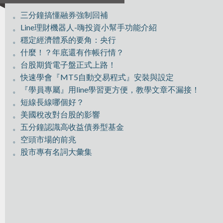
。三分鐘搞懂融券強制回補
。Line理財機器人-嗨投資小幫手功能介紹
。穩定經濟體系的要角：央行
。什麼！？年底還有作帳行情？
。台股期貨電子盤正式上路！
。快速學會『MT5自動交易程式』安裝與設定
。『學員專屬』用line學習更方便，教學文章不漏接！
。短線長線哪個好？
。美國稅改對台股的影響
。五分鐘認識高收益債券型基金
。空頭市場的前兆
。股市專有名詞大彙集