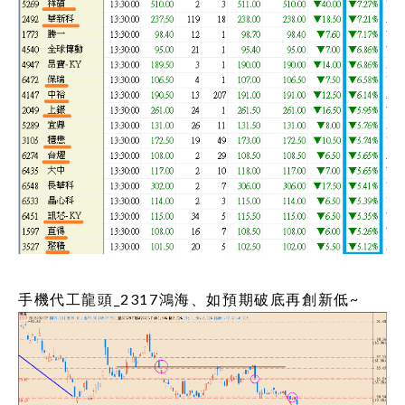
手機代工龍頭_2317鴻海、如預期破底再創新低~