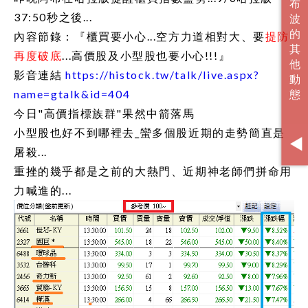
37:50秒之後...
內容節錄：『櫃買要小心...空方力道相對大、要
提防
再度破底
...
高價股
及
小型股
也要小心!!!』
影音連結
https://histock.tw/talk/live.aspx?
name=gtalk&id=404
今日"高價指標族群"果然中箭落馬
小型股也好不到哪裡去_蠻多個股近期的走勢簡直是
屠殺...
重挫的幾乎都是之前的大熱門、近期神老師們拼命用
力喊進的...