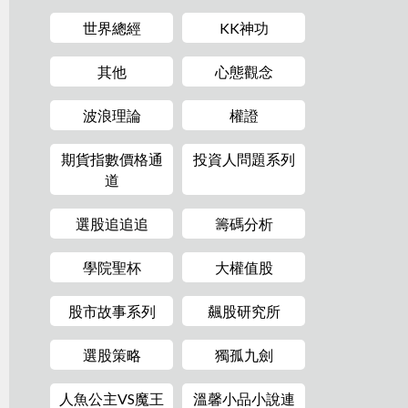
世界總經
KK神功
其他
心態觀念
波浪理論
權證
期貨指數價格通
投資人問題系列
道
選股追追追
籌碼分析
學院聖杯
大權值股
股市故事系列
飆股研究所
選股策略
獨孤九劍
人魚公主VS魔王
溫馨小品小說連