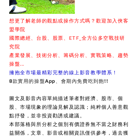
想更了解老師的觀點或操作方式嗎？歡迎加入俠客
盟學院
國際總經、台股、股票、ETF_全方位多空戰技研
究院
產業發展、技術分析、籌碼分析、實戰策略、趨勢
操盤...
擁抱全市場最精彩完整的線上影音教學體系！
8款實用的操盤App、會期內免費吃到飽!!
圖文及影音內容單純描述筆者對經濟、股市、個
股、市場現象的理論見解及認識；純粹個人善意觀
點抒發，並非投資勸誘或建議。
本部落格與所分析之個別有價證券無不當之財務利
益關係，
文章、影音或相關資訊僅供參考，過去獲