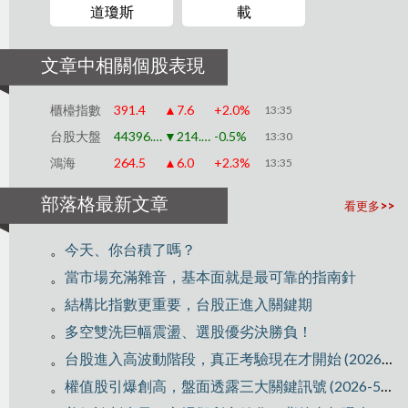
道瓊斯
載
文章中相關個股表現
櫃檯指數
391.4
▲7.6
+2.0%
13:35
台股大盤
44396.70
▼214.90
-0.5%
13:30
鴻海
264.5
▲6.0
+2.3%
13:35
部落格最新文章
看更多>>
。
今天、你台積了嗎？
。
當市場充滿雜音，基本面就是最可靠的指南針
。
結構比指數更重要，台股正進入關鍵期
。
多空雙洗巨幅震盪、選股優劣決勝負！
。
台股進入高波動階段，真正考驗現在才開始 (2026-5-21)
。
權值股引爆創高，盤面透露三大關鍵訊號 (2026-5-6)