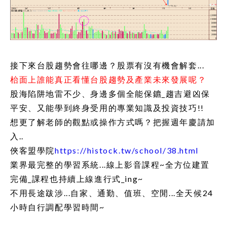
接下來台股趨勢會往哪邊？股票有沒有機會解套...
枱面上誰能真正看懂台股趨勢及產業未來發展呢？
股海陷阱地雷不少、身邊多個全能保鑣_趨吉避凶保
平安、又能學到終身受用的專業知識及投資技巧!!
想更了解老師的觀點或操作方式嗎？把握週年慶請加
入..
俠客盟學院
https://histock.tw/school/38.html
業界最完整的學習系統...線上影音課程~全方位建置
完備_課程也持續上線進行式_ing~
不用長途跋涉...自家、通勤、值班、空閒...全天候24
小時自行調配學習時間~