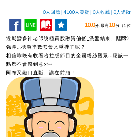
0人回應 | 4100人瀏覽 | 0人收藏 | 0人追蹤
10.0
10
收
追
0人回應,
分, 最高
分（
1
位
藏
蹤
近期蠻多神老師說櫃買股融資偏低_洗盤結束、醞釀
評分）
強彈...櫃買指數怎會又重挫了呢？
相信昨晚有收看哈拉版節目的全國粉絲觀眾...應該一
點都不會感到意外~
阿布又鐵口直斷、講在前頭！