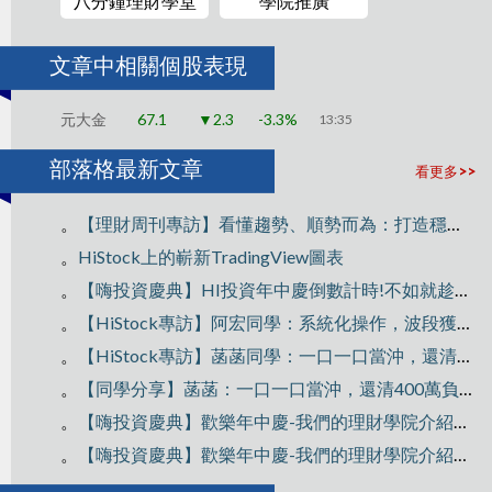
八分鐘理財學堂
學院推廣
文章中相關個股表現
元大金
67.1
▼2.3
-3.3%
13:35
部落格最新文章
看更多>>
。
【理財周刊專訪】看懂趨勢、順勢而為：打造穩定獲利的交易思維
。
HiStock上的嶄新TradingView圖表
。
【嗨投資慶典】HI投資年中慶倒數計時!不如就趁雙十衝一波~
。
【HiStock專訪】阿宏同學：系統化操作，波段獲利300萬！
。
【HiStock專訪】菡菡同學：一口一口當沖，還清400萬負債翻轉人生
。
【同學分享】菡菡：一口一口當沖，還清400萬負債翻轉人生
。
【嗨投資慶典】歡樂年中慶-我們的理財學院介紹Part2
。
【嗨投資慶典】歡樂年中慶-我們的理財學院介紹Part1