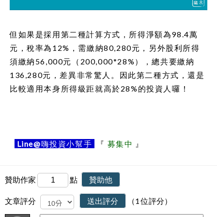
但如果是採用第二種計算方式，所得淨額為98.4萬
元，稅率為12%，需繳納80,280元，另外股利所得
須繳納56,000元（200,000*28%），總共要繳納
136,280元，差異非常驚人。因此第二種方式，還是
比較適用本身所得級距就高於28%的投資人囉！
Line@
嗨投資小幫手
『
募集中
』
贊助作家
點
贊助他
文章評分
送出評分
（1 位評分）