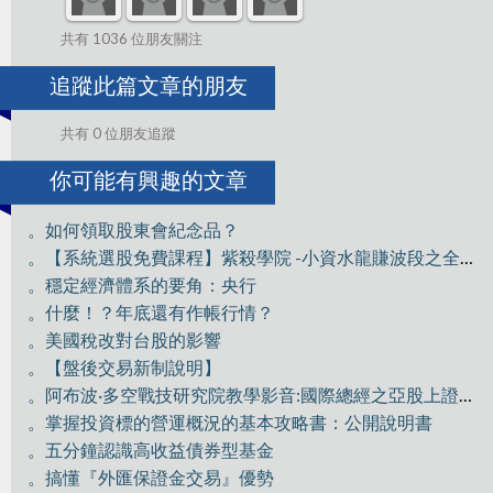
共有 1036 位朋友關注
追蹤此篇文章的朋友
共有 0 位朋友追蹤
你可能有興趣的文章
。如何領取股東會紀念品？
。【系統選股免費課程】紫殺學院 -小資水龍賺波段之全員獵殺GIS
。穩定經濟體系的要角：央行
。什麼！？年底還有作帳行情？
。美國稅改對台股的影響
。【盤後交易新制說明】
。阿布波·多空戰技研究院教學影音:國際總經之亞股上證分析
。掌握投資標的營運概況的基本攻略書：公開說明書
。五分鐘認識高收益債券型基金
。搞懂『外匯保證金交易』優勢