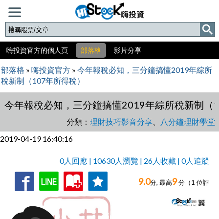
嗨投資官方的個人頁
部落格
影片分享
部落格
»
嗨投資官方
»
今年報稅必知，三分鐘搞懂2019年綜所
稅新制（107年所得稅）
今年報稅必知，三分鐘搞懂2019年綜所稅新制（1
分類：
理財技巧影音分享
、
八分鐘理財學堂
2019-04-19 16:40:16
0人回應 | 10630人瀏覽 | 26人收藏 | 0人追蹤
9.0
9
收
追
0人回應,
分, 最高
分（
1
位評
藏
蹤
分）