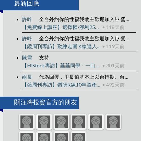
最新回應
許吟
全台外約你的性福我做主歡迎加入⏰ 營業時間：下午1:00 ～ 凌晨04:00🚗 外送區域：雙北、新竹、台中、彰化、高雄、台南💰 消費方式：到府 / 酒店，一律現金 ✨ 主營類型：清純大學生
【免費線上講座】選擇權-淨利25萬的操作拆解
• 118天前
許吟
全台外約你的性福我做主歡迎加入⏰ 營業時間：下午1:00 ～ 凌晨04:00🚗 外送區域：雙北、新竹、台中、彰化、高雄、台南💰 消費方式：到府 / 酒店，一律現金 ✨ 主營類型：清純大學生
【鏡周刊專訪】勤練走圖 K線達人靠2套戰法賺千萬
• 119天前
陳雪
支持
【HiStock專訪】菡菡同學：一口一口當沖，還清400萬負債翻轉人生
• 301天前
組長
代為回覆，里長伯基本上以台指期、台指權為主
【鏡周刊專訪】鑽研K線10年資產翻15倍
• 492天前
關注嗨投資官方的朋友