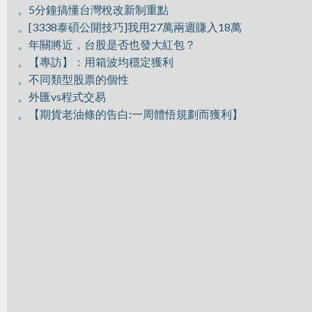
。5分鐘搞懂台灣稅改新制重點
。[3338泰碩公開技巧]我用27萬兩週賺入18萬
。年關將近，台股是否也發大紅包？
。【專訪】：用箱波均穩定獲利
。不同類型股票的個性
。外匯vs程式交易
。【期貨老油條的告白:一周體悟規劃而獲利】