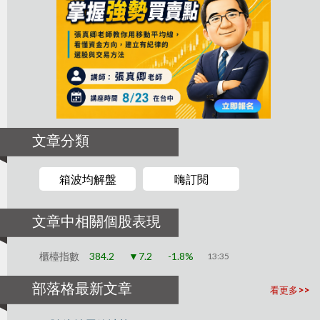
文章分類
箱波均解盤
嗨訂閱
文章中相關個股表現
櫃檯指數
384.2
▼7.2
-1.8%
13:35
部落格最新文章
看更多>>