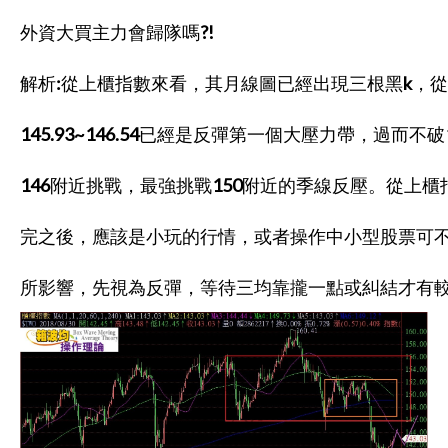
外資大買主力會歸隊嗎?!
解析:從上櫃指數來看，其月線圖已經出現三根黑k，
145.93~146.54已經是反彈第一個大壓力帶，過而不破1
146附近挑戰，最強挑戰150附近的季線反壓。從上
完之後，應該是小玩的行情，或者操作中小型股票可
所影響，先視為反彈，等待三均靠攏一點或糾結才有