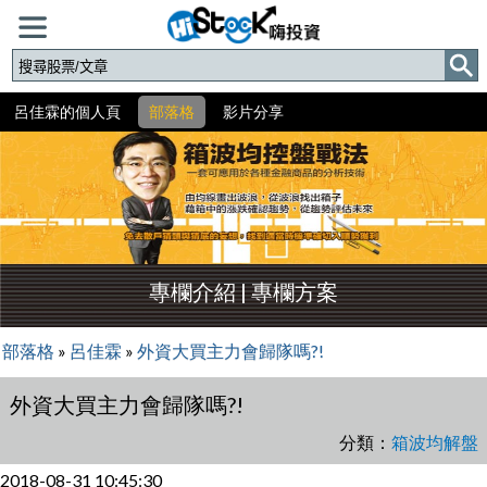
呂佳霖的個人頁
部落格
影片分享
專欄介紹
|
專欄方案
部落格
»
呂佳霖
»
外資大買主力會歸隊嗎?!
外資大買主力會歸隊嗎?!
分類：
箱波均解盤
2018-08-31 10:45:30