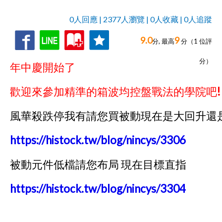
0人回應 | 2377人瀏覽 | 0人收藏 | 0人追蹤
9.0
9
收
追
0人回應,
分, 最高
分（
1
位評
藏
蹤
分）
年中慶開始了
歡迎來參加精準的箱波均控盤戰法的學院吧!
風華殺跌停我有請您買被動現在是大回升還是
https://histock.tw/blog/nincys/3306
被動元件低檔請您布局 現在目標直指
https://histock.tw/blog/nincys/3304