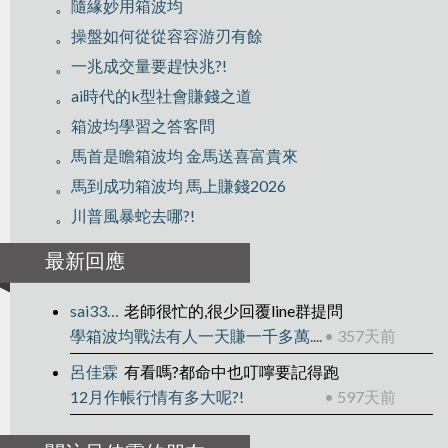
。
隨緣妙用箱波均
。
操盤如何從從容容游刃有餘
。
一兆成交量要趕快兆?!
。
ai時代的k型社會賺錢之道
。
箱波均學習之答客問
。
馬首是瞻箱波均 金馬送喜富貴來
。
馬到成功箱波均 馬上賺錢2026
。
川普風暴蛇去哪?!
最新回應
sai33706
老師很忙的,很少回覆line群提問
學箱波均戰法有人一天賺一千多萬....
• 357天前
呂佳霖
有看嗎?都命中也叮嚀要記得跑
12月作帳行情有多大呢?!
• 597天前