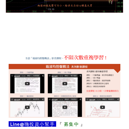
Line@
嗨投資小幫手
『
募集中
』