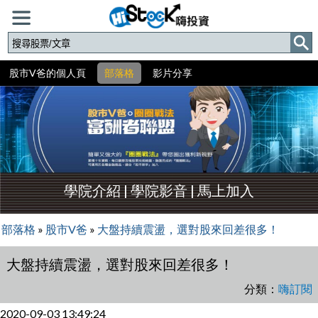
股市V爸的個人頁
部落格
影片分享
學院介紹
|
學院影音
|
馬上加入
部落格
»
股市V爸
»
大盤持續震盪，選對股來回差很多！
大盤持續震盪，選對股來回差很多！
分類：
嗨訂閱
2020-09-03 13:49:24