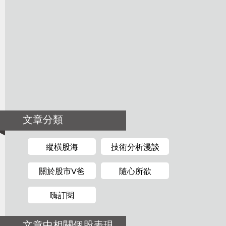
文章分類
縱橫股海
技術分析漫談
關於股市V爸
隨心所欲
嗨訂閱
文章中相關個股表現