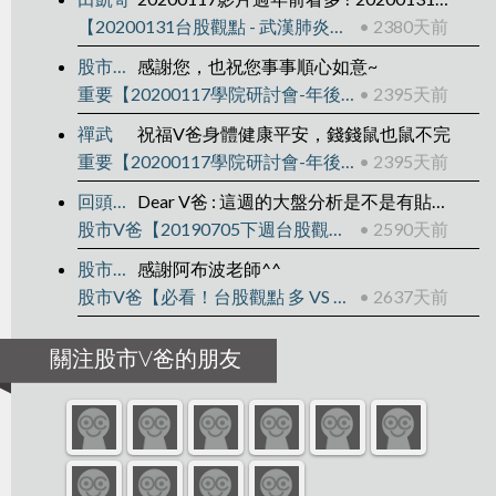
【20200131台股觀點 - 武漢肺炎後】
• 2380天前
股市V爸
感謝您，也祝您事事順心如意~
重要【20200117學院研討會-年後規劃】
• 2395天前
禪武
祝福V爸身體健康平安，錢錢鼠也鼠不完
重要【20200117學院研討會-年後規劃】
• 2395天前
回頭是岸
Dear V爸 : 這週的大盤分析是不是有貼錯影片?QQ
股市V爸【20190705下週台股觀點】
• 2590天前
股市V爸
感謝阿布波老師^^
股市V爸【必看！台股觀點 多 VS 空】
• 2637天前
關注股市V爸的朋友