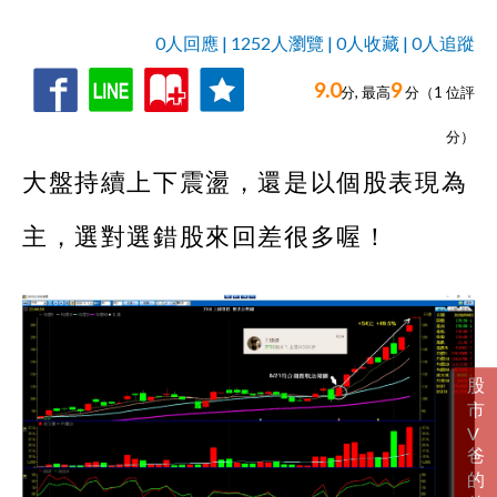
0人回應 | 1252人瀏覽 | 0人收藏 | 0人追蹤
9.0
9
收
追
0人回應,
分, 最高
分（
1
位評
藏
蹤
分）
大盤持續上下震盪，還是以個股表現為
主，選對選錯股來回差很多喔！