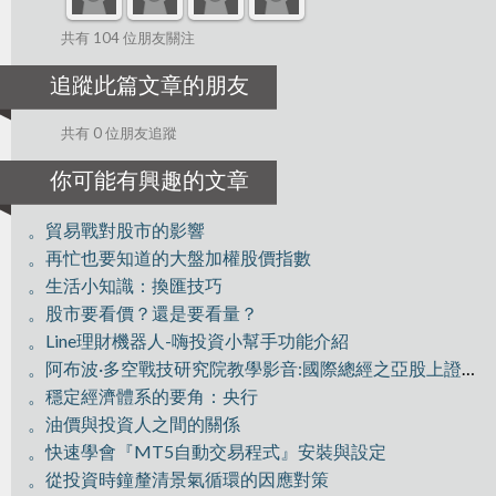
共有 104 位朋友關注
追蹤此篇文章的朋友
共有 0 位朋友追蹤
你可能有興趣的文章
。貿易戰對股市的影響
。再忙也要知道的大盤加權股價指數
。生活小知識：換匯技巧
。股市要看價？還是要看量？
。Line理財機器人-嗨投資小幫手功能介紹
。阿布波·多空戰技研究院教學影音:國際總經之亞股上證分析
。穩定經濟體系的要角：央行
。油價與投資人之間的關係
。快速學會『MT5自動交易程式』安裝與設定
。從投資時鐘釐清景氣循環的因應對策