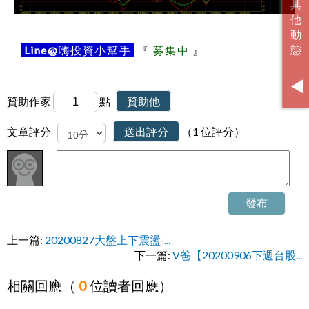
Line@
嗨投資小幫手
『
募集中
』
贊助作家
點
贊助他
文章評分
送出評分
（1 位評分）
發布
上一篇:
20200827大盤上下震盪-...
下一篇:
V爸【20200906下週台股...
相關回應（
0
位讀者回應）