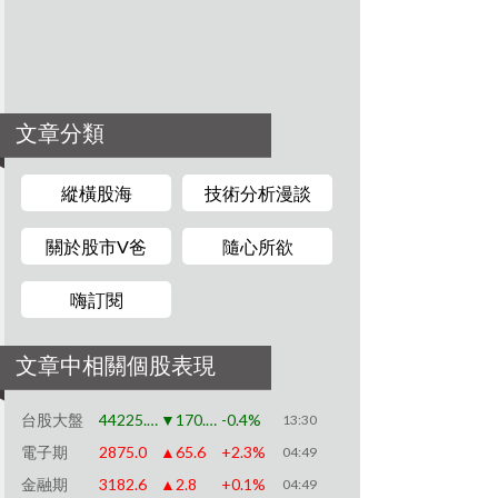
文章分類
縱橫股海
技術分析漫談
關於股市V爸
隨心所欲
嗨訂閱
文章中相關個股表現
台股大盤
44225.91
▼170.79
-0.4%
13:30
電子期
2875.0
▲65.6
+2.3%
04:49
金融期
3182.6
▲2.8
+0.1%
04:49