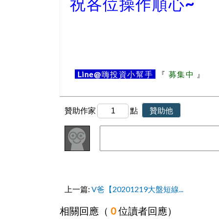
祝各位操作順心~
Line@
嗨投資小幫手
『
募集中
』
贊助作家
點
贊助他
上一篇:
V爸【20201219大盤短線...
相關回應（
0
位讀者回應）