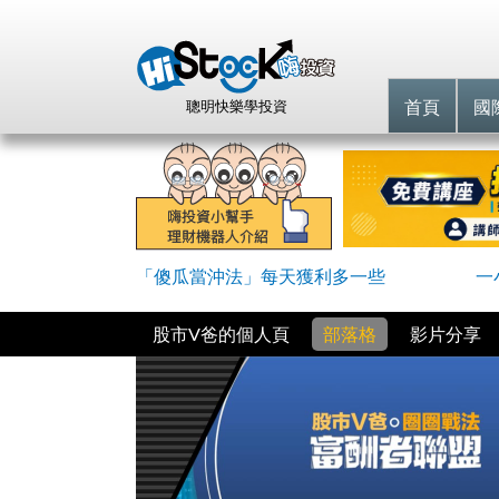
首頁
國
聰明快樂學投資
「傻瓜當沖法」每天獲利多一些
一
股市V爸的個人頁
部落格
影片分享