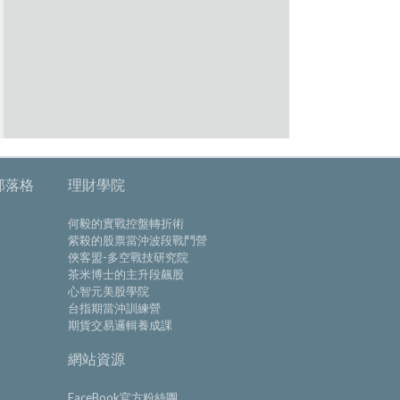
部落格
理財學院
何毅的實戰控盤轉折術
紫殺的股票當沖波段戰鬥營
俠客盟-多空戰技研究院
茶米博士的主升段飆股
心智元美股學院
台指期當沖訓練營
期貨交易邏輯養成課
網站資源
FaceBook官方粉絲團