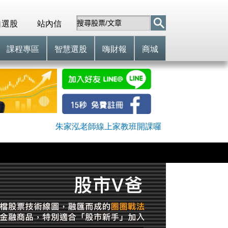
自選股
站內信
課程專區
智慧選股
嗨財報
商城
朱家泓老師線上家教班開課囉