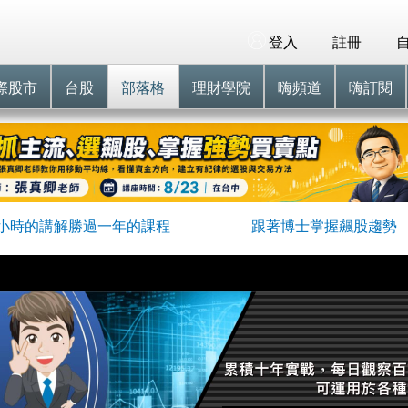
登入
註冊
際股市
台股
部落格
理財學院
嗨頻道
嗨訂閱
小時的講解勝過一年的課程
跟著博士掌握飆股趨勢