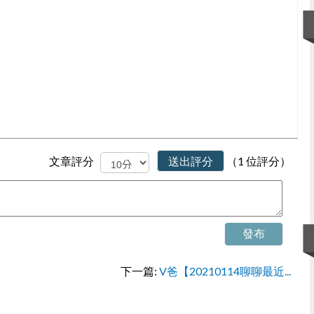
文章評分
送出評分
（1 位評分）
發布
下一篇:
V爸【20210114聊聊最近...