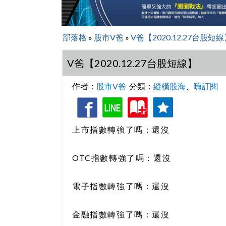
部落格
»
股市V爸
»
V爸【2020.12.27台股短
V爸【2020.12.27台股短線】
作者：
股市V爸
分類：
縱橫股海
、
嗨訂閱
收
追
藏
蹤
上市指數轉強了嗎：還沒
OTC指數轉強了嗎：還沒
電子指數轉強了嗎：還沒
金融指數轉強了嗎：還沒