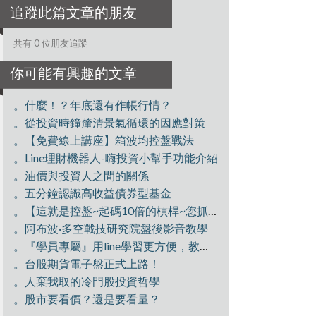
追蹤此篇文章的朋友
共有 0 位朋友追蹤
你可能有興趣的文章
。什麼！？年底還有作帳行情？
。從投資時鐘釐清景氣循環的因應對策
。【免費線上講座】箱波均控盤戰法
。Line理財機器人-嗨投資小幫手功能介紹
。油價與投資人之間的關係
。五分鐘認識高收益債券型基金
。【這就是控盤~起碼10倍的槓桿~您抓到了嗎】
。阿布波·多空戰技研究院盤後影音教學
。『學員專屬』用line學習更方便，教學文章不漏接！
。台股期貨電子盤正式上路！
。人棄我取的冷門股投資哲學
。股市要看價？還是要看量？