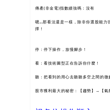
傳產(非金電)指數續強嗎：沒有
嗯...那看法還是一樣，除非你選股能
擇！
停：停下操作，放慢腳步！
看：看技術圖型正在告訴你什麼！
聽：把看到的用心去聽聽多空之間的微
股市獲利最大的秘密：【趨勢】→【氣