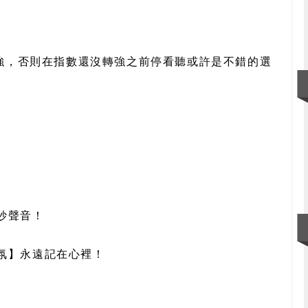
力強，否則在指數還沒轉強之前停看聽或許是不錯的選
妙聲音！
氛】永遠記在心裡！