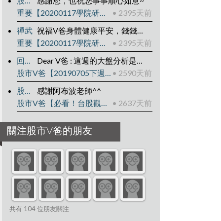
股市V爸
感謝您，也祝您事事順心如意~
重要【20200117學院研討會-年後規劃】
• 2395天前
禪武
祝福V爸身體健康平安，錢錢鼠也鼠不完
重要【20200117學院研討會-年後規劃】
• 2395天前
回頭是岸
Dear V爸 : 這週的大盤分析是不是有貼錯影片?QQ
股市V爸【20190705下週台股觀點】
• 2590天前
股市V爸
感謝阿布波老師^^
股市V爸【必看！台股觀點 多 VS 空】
• 2637天前
關注股市V爸的朋友
共有 104 位朋友關注