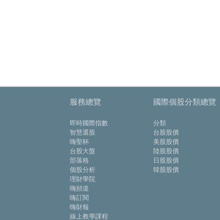
服務總覽
國際個股分類總覽
即時國際指數
分類
智慧選股
台股股價
嗨聖杯
美股股價
台股大盤
陸股股價
部落格
日股股價
個股分析
韓股股價
理財學院
嗨頻道
嗨訂閱
嗨財報
線上教學課程