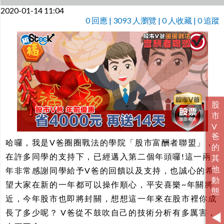
2020-01-14 11:04
0
回應 | 3093 人瀏覽 | 0 人收藏 | 0 追蹤
哈囉，我是V爸圈圈戰法的學院「股市富酬者聯盟」，
在許多同學的支持下，已經邁入第二個年頭囉!這一兩
年非常感謝同學給予V爸的回饋以及支持，也誠心的希
望大家在新的一年都可以操作順心，平安喜樂~年關將
近，今年股市也即將封關，想想這一年來在股市裡你成
長了多少呢？ V爸從不鼓吹自己的技術分析有多厲害，