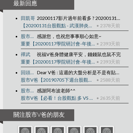
最新回應
田凱哥
20200117影片過年前看多 ? 20200131影片過年後看空? 之後往下走?
【20200131台股觀點 - 武漢肺炎後】
• 2378天前
股市V爸
感謝您，也祝您事事順心如意~
重要【20200117學院研討會-年後規劃】
• 2393天前
禪武
祝福V爸身體健康平安，錢錢鼠也鼠不完
重要【20200117學院研討會-年後規劃】
• 2393天前
回頭是岸
Dear V爸 : 這週的大盤分析是不是有貼錯影片?QQ
股市V爸【20190705下週台股觀點】
• 2588天前
股市V爸
感謝阿布波老師^^
股市V爸【必看！台股觀點 多 VS 空】
• 2635天前
關注股市V爸的朋友