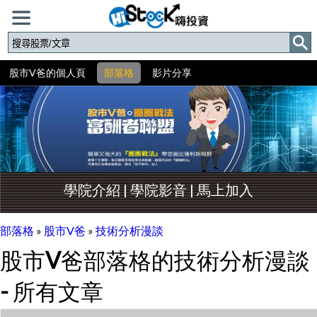
股市V爸的個人頁
部落格
影片分享
學院介紹
|
學院影音
|
馬上加入
部落格
»
股市V爸
»
技術分析漫談
股市V爸部落格的技術分析漫談
- 所有文章