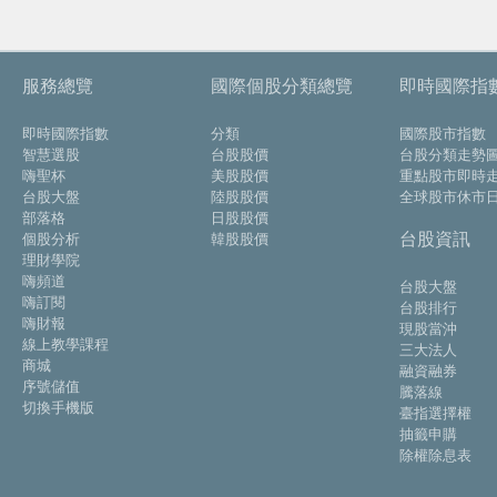
服務總覽
國際個股分類總覽
即時國際指
即時國際指數
分類
國際股市指數
智慧選股
台股股價
台股分類走勢
嗨聖杯
美股股價
重點股市即時
台股大盤
陸股股價
全球股市休市
部落格
日股股價
台股資訊
個股分析
韓股股價
理財學院
嗨頻道
台股大盤
嗨訂閱
台股排行
嗨財報
現股當沖
線上教學課程
三大法人
商城
融資融券
序號儲值
騰落線
切換手機版
臺指選擇權
抽籤申購
除權除息表