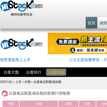
聰明快樂學投資
首頁
國
智慧選股馬上上手
三大主題免費學習，
台股大盤
台股排行
台股分類
國際指數
» 上市 » 分類 »
台股食品類股成份股
台股食品類股成份股的股價行情報價
代號
名稱
股價
漲跌
比