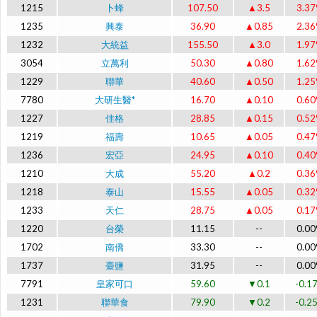
1215
卜蜂
107.50
▲3.5
3.3
1235
興泰
36.90
▲0.85
2.3
1232
大統益
155.50
▲3.0
1.9
3054
立萬利
50.30
▲0.80
1.6
1229
聯華
40.60
▲0.50
1.2
7780
大研生醫*
16.70
▲0.10
0.6
1227
佳格
28.85
▲0.15
0.5
1219
福壽
10.65
▲0.05
0.4
1236
宏亞
24.95
▲0.10
0.4
1210
大成
55.20
▲0.2
0.3
1218
泰山
15.55
▲0.05
0.3
1233
天仁
28.75
▲0.05
0.1
1220
台榮
11.15
--
0.0
1702
南僑
33.30
--
0.0
1737
臺鹽
31.95
--
0.0
7791
皇家可口
59.60
▼0.1
-0.1
1231
聯華食
79.90
▼0.2
-0.2