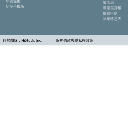
序號儲值
騰落線
切換手機版
臺指選擇權
抽籤申購
除權除息表
經營團隊：HiStock, Inc.
服務條款與隱私權政策