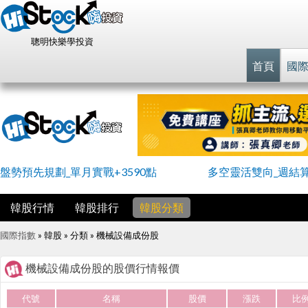
聰明快樂學投資
首頁
國
盤勢預先規劃_單月實戰+3590點
多空靈活雙向_週結
韓股行情
韓股排行
韓股分類
國際指數
» 韓股 » 分類 »
機械設備成份股
機械設備成份股的股價行情報價
代號
名稱
股價
漲跌
比