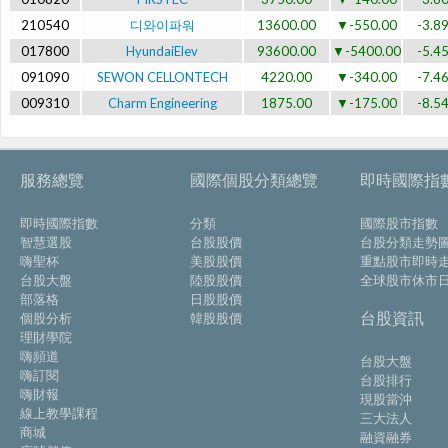
210540
디와이파워
13600.00
▼-550.00
-3.8
017800
HyundaiElev
93600.00
▼-5400.00
-5.4
091090
SEWON CELLONTECH
4220.00
▼-340.00
-7.4
009310
Charm Engineering
1875.00
▼-175.00
-8.5
服務總覽
國際個股分類總覽
即時國際指
即時國際指數
分類
國際股市指數
智慧選股
台股股價
台股分類走勢
嗨聖杯
美股股價
重點股市即時
台股大盤
陸股股價
全球股市休市
部落格
日股股價
台股資訊
個股分析
韓股股價
理財學院
嗨頻道
台股大盤
嗨訂閱
台股排行
嗨財報
現股當沖
線上教學課程
三大法人
商城
融資融券