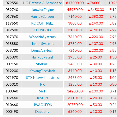
079550
LIG Defense & Aerospace
817000.00
▲76000.00
10.2
082740
Hanwha Engine
45950.00
▲3450.00
8.1
017960
HankukCarbon
7140.00
▲390.00
5.7
119650
KC COTTRELL
3805.00
▲140.00
3.8
012600
CHUNGHO
3100.00
▲90.00
2.9
017370
WooshinSystems
7640.00
▲220.00
2.9
018880
Hanon Systems
3732.00
▲107.00
2.9
058730
Dong A S-tech
7260.00
▲200.00
2.8
025890
HankookSteel
1955.00
▲25.00
1.3
009160
SIMPAC
2465.00
▲30.00
1.2
012200
KeyangElecMach
3440.00
▲40.00
1.1
071970
STX Heavy Industries
2475.00
▲25.00
1.0
085310
NK
1255.00
▲10.00
0.8
100840
S&T
14200.00
▲100.00
0.7
092440
KISHIN
3710.00
▲20.00
0.5
010660
HWACHEON
20750.00
▲50.00
0.2
000490
Daedong
6340.00
▲10.00
0.1