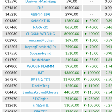
015590
DaekyungMach&Eng
590.00
--
0.0
074610
EN3
10500.00
--
0.0
145210
세화아이엠씨
2990.00
--
0.0
004380
SAMICKTHK
12800.00
▼-50.00
-0.3
007460
NARA KIC
8650.00
▼-40.00
-0.4
120030
CHOSUN WELDING
80900.00
▼-400.00
-0.4
002900
TongyangMoolsan
1695.00
▼-10.00
-0.5
012205
KeyangElecMach(1P)
7590.00
▼-70.00
-0.9
017550
SoosanHvyInd
1510.00
▼-15.00
-0.9
011700
HanshinMach
2105.00
▼-35.00
-1.6
049800
WOOJIN PLAIMM
3950.00
▼-70.00
-1.7
000850
HMT
43600.00
▼-1000.00
-2.2
267270
현대건설기계
117000.00
▼-3000.00
-2.5
006570
DaelimTrdg
4250.00
▼-110.00
-2.5
004450
SamhwaCrown&Closure
44050.00
▼-1150.00
-2.5
077970
STXEngine
7510.00
▼-250.00
-3.2
112610
씨에스윈드
31050.00
▼-1050.00
-3.2
010820
FIRSTEC
3750.00
▼-140.00
-3.6