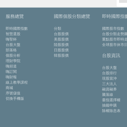
服務總覽
國際個股分類總覽
即時國際指
即時國際指數
分類
國際股市指數
智慧選股
台股股價
台股分類走勢
嗨聖杯
美股股價
重點股市即時
台股大盤
陸股股價
全球股市休市
部落格
日股股價
台股資訊
個股分析
韓股股價
理財學院
嗨頻道
台股大盤
嗨訂閱
台股排行
嗨財報
現股當沖
線上教學課程
三大法人
商城
融資融券
序號儲值
騰落線
切換手機版
臺指選擇權
抽籤申購
除權除息表