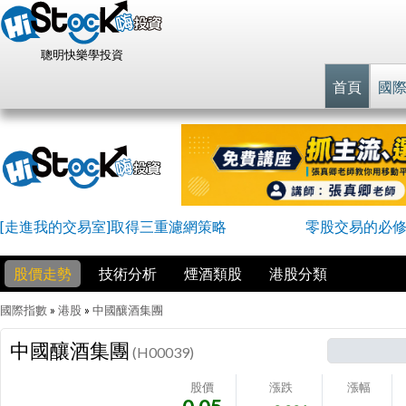
聰明快樂學投資
首頁
國
[走進我的交易室]取得三重濾網策略
零股交易的必
股價走勢
技術分析
煙酒類股
港股分類
國際指數
»
港股
»
中國釀酒集團
中國釀酒集團
(H00039)
股價
漲跌
漲幅