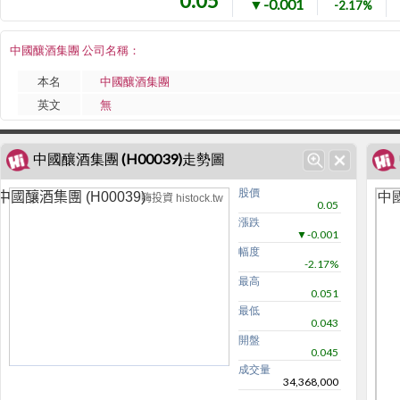
0.05
▼-0.001
-2.17%
中國釀酒集團 公司名稱：
本名
中國釀酒集團
英文
無
中國釀酒集團 (H00039)走勢圖
股價
中國
中國釀酒集團 (H00039)
嗨投資 histock.tw
0.05
漲跌
▼-0.001
幅度
-2.17%
最高
0.051
最低
0.043
開盤
0.045
成交量
34,368,000