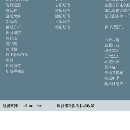
智慧選股
台股股價
台股分類走勢
嗨聖杯
美股股價
重點股市即時
台股大盤
陸股股價
全球股市休市
部落格
日股股價
台股資訊
個股分析
韓股股價
理財學院
嗨頻道
台股大盤
嗨訂閱
台股排行
嗨財報
現股當沖
線上教學課程
三大法人
商城
融資融券
序號儲值
騰落線
切換手機版
臺指選擇權
抽籤申購
除權除息表
經營團隊：HiStock, Inc.
服務條款與隱私權政策