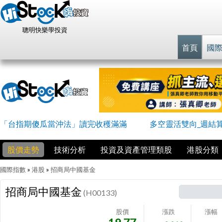
聰明快樂學投資
首頁
國
「台指期傻瓜當沖法」讀完收穫滿滿
多空靈活雙向_週結
股價走勢
技術分析
投資及資產管理類股
港股分類
國際指數
»
港股
»
招商局中國基金
招商局中國基金
(H00133)
股價
漲跌
漲幅