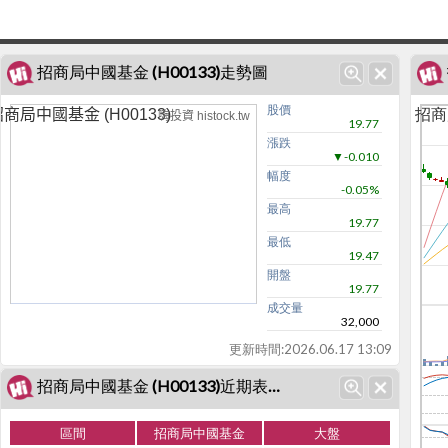
招商局中國基金 (H00133)走勢圖
股價
招商局
商局中國基金 (H00133)
嗨投資 histock.tw
19.77
漲跌
▼-0.010
幅度
-0.05%
最高
19.77
最低
19.47
開盤
19.77
成交量
32,000
更新時間:
2026.06.17 13:09
招商局中國基金 (H00133)近期表現
區間
招商局中國基金
大盤