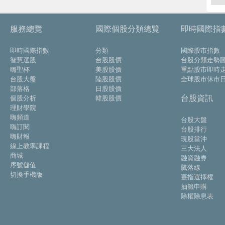
服務總覽
國際個股分類總覽
即時國際指
即時國際指數
分類
國際股市指數
智慧選股
台股股價
台股分類走勢
嗨聖杯
美股股價
重點股市即時
台股大盤
陸股股價
全球股市休市
部落格
日股股價
台股資訊
個股分析
韓股股價
理財學院
嗨頻道
台股大盤
嗨訂閱
台股排行
嗨財報
現股當沖
線上教學課程
三大法人
商城
融資融券
序號儲值
騰落線
切換手機版
臺指選擇權
抽籤申購
除權除息表