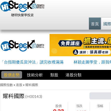
聰明快樂學投資
首頁
國
「台指期傻瓜當沖法」讀完收穫滿滿
林穎走圖學堂，跟我
股價走勢
技術分析
類股
港股分類
國際指數
»
港股
»
耀科國際
耀科國際
(H00143)
股價
漲跌
漲幅