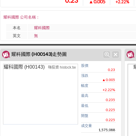
0.23
▲0.005
+2.22%
耀科國際 公司名稱：
本名
耀科國際
英文
無
耀科國際 (H00143)走勢圖
股價
耀科國際 (H00143)
嗨投資 histock.tw
0.23
漲跌
▲0.005
幅度
+2.22%
最高
0.235
最低
0.225
開盤
0.225
成交量
1,575,088