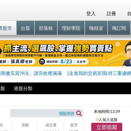
登入
註冊
際股市
台股
部落格
理財學院
嗨頻道
嗨訂閱
指期傻瓜當沖法」讀完收穫滿滿
[走進我的交易室]取得三重濾
類股
港股分類
本地時間:
13:39
0
人加入追蹤
跌
漲幅
成交量
股市
立即追蹤