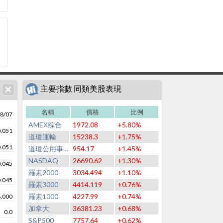
主要指數 同類美股表現
名稱
價格
比例
8/07
AMEX綜合
1972.08
+5.80%
0.051
道瓊運輸
15238.3
+1.75%
0.051
道瓊公用事業
954.17
+1.45%
NASDAQ
26690.62
+1.30%
0.045
羅素2000
3034.494
+1.10%
0.045
羅素3000
4414.119
+0.76%
羅素1000
4227.99
+0.74%
8,000
加拿大
36381.23
+0.68%
0.0
S&P500
7757.64
+0.62%