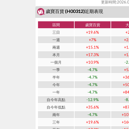
更新時間:
2026.0
歲寶百貨 (H00312)近期表現
區間
歲寶百貨
三日
+19.6%
+
一週
+7%
+2
兩週
+15.1%
+1
本月
+17.3%
+1
一個月
+10.9%
-2
一季
-4.7%
+5
半年
-4.7%
+3
今年
-4.7%
+5
一年
-4.7%
+8
自今年高點
-12.9%
-8
自今年低點
+35.6%
+8
兩年
-4.7%
+10
三年
+19.6%
+16