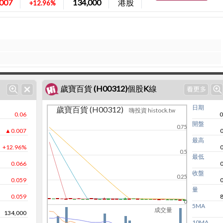
007
134,000
港股
+12.96%
歲寶百貨 (H00312)個股K線
日期
歲寶百貨 (H00312)
嗨投資 histock.tw
0.06
0
開盤
0.75
▲0.007
最高
+12.96%
0.5
最低
0.066
收盤
0.25
0.059
量
0.059
0
5MA
成交量
134,000
10MA