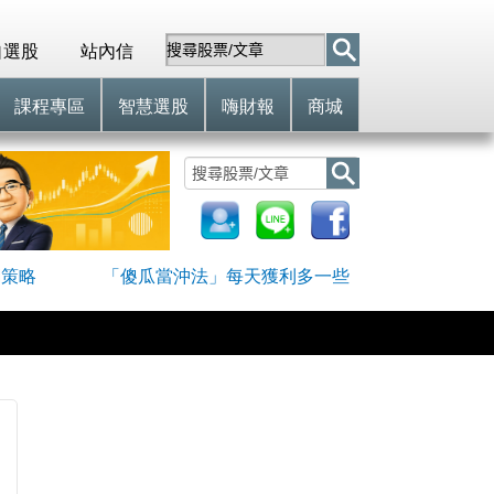
自選股
站內信
課程專區
智慧選股
嗨財報
商城
網策略
「傻瓜當沖法」每天獲利多一些