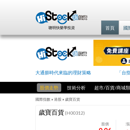
首頁
國
聰明快樂學投資
大通膨時代來臨的理財策略
「台
股價走勢
技術分析
超市/百貨/商城
國際指數
»
港股
»
歲寶百貨
歲寶百貨
(H00312)
股價
漲