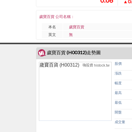
0.06
▲0.
歲寶百貨 公司名稱：
本名
歲寶百貨
英文
無
歲寶百貨 (H00312)走勢圖
股價
歲寶百貨 (H00312)
嗨投資 histock.tw
漲跌
幅度
最高
最低
開盤
成交量