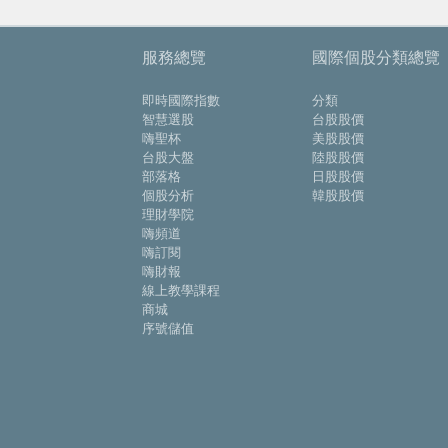
服務總覽
國際個股分類總覽
即時國際指數
分類
智慧選股
台股股價
嗨聖杯
美股股價
台股大盤
陸股股價
部落格
日股股價
個股分析
韓股股價
理財學院
嗨頻道
嗨訂閱
嗨財報
線上教學課程
商城
序號儲值