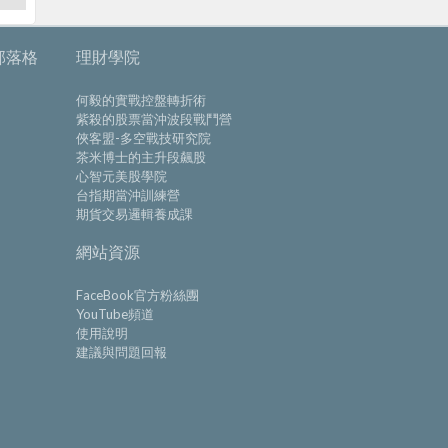
部落格
理財學院
何毅的實戰控盤轉折術
紫殺的股票當沖波段戰鬥營
俠客盟-多空戰技研究院
茶米博士的主升段飆股
心智元美股學院
台指期當沖訓練營
期貨交易邏輯養成課
網站資源
FaceBook官方粉絲團
YouTube頻道
使用說明
建議與問題回報