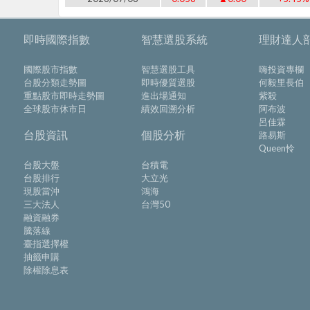
即時國際指數
智慧選股系統
理財達人
國際股市指數
智慧選股工具
嗨投資專欄
台股分類走勢圖
即時優質選股
何毅里長伯
重點股市即時走勢圖
進出場通知
紫殺
全球股市休市日
績效回溯分析
阿布波
呂佳霖
台股資訊
個股分析
路易斯
Queen怜
台股大盤
台積電
台股排行
大立光
現股當沖
鴻海
三大法人
台灣50
融資融券
騰落線
臺指選擇權
抽籤申購
除權除息表