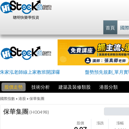
聰明快樂學投資
首頁
國
朱家泓老師線上家教班開課囉
盤勢預先規劃_單月實戰
股價走勢
技術分析
建築及裝修類股
港股分類
國際指數
»
港股
»
保華集團
保華集團
(H00498)
股價
漲跌
漲幅