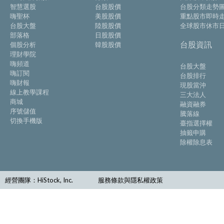
智慧選股
台股股價
台股分類走勢
嗨聖杯
美股股價
重點股市即時
台股大盤
陸股股價
全球股市休市
部落格
日股股價
台股資訊
個股分析
韓股股價
理財學院
嗨頻道
台股大盤
嗨訂閱
台股排行
嗨財報
現股當沖
線上教學課程
三大法人
商城
融資融券
序號儲值
騰落線
切換手機版
臺指選擇權
抽籤申購
除權除息表
經營團隊：HiStock, Inc.
服務條款與隱私權政策