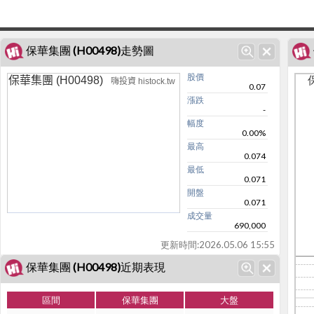
保華集團 (H00498)走勢圖
股價
保
保華集團 (H00498)
嗨投資 histock.tw
0.07
漲跌
-
幅度
0.00%
最高
0.074
最低
0.071
開盤
0.071
成交量
690,000
更新時間:
2026.05.06 15:55
保華集團 (H00498)近期表現
區間
保華集團
大盤