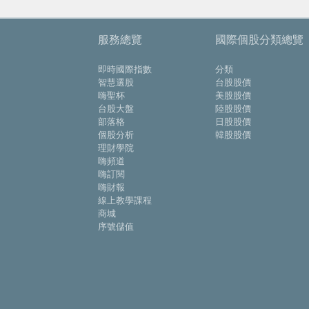
服務總覽
國際個股分類總覽
即時國際指數
分類
智慧選股
台股股價
嗨聖杯
美股股價
台股大盤
陸股股價
部落格
日股股價
個股分析
韓股股價
理財學院
嗨頻道
嗨訂閱
嗨財報
線上教學課程
商城
序號儲值