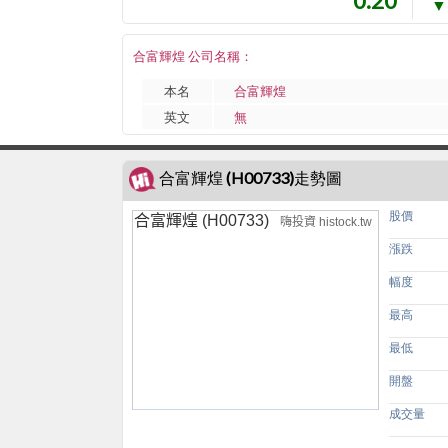
0.20
▼
合富輝煌 公司名稱：
本名
合富輝煌
英文
無
合富輝煌 (H00733)走勢圖
股價
合富輝煌 (H00733)
嗨投資 histock.tw
漲跌
幅度
最高
最低
開盤
成交量