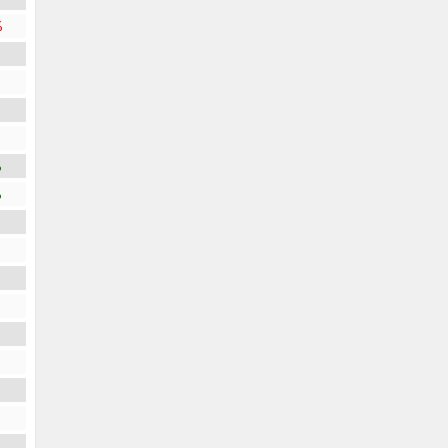
%
%
%