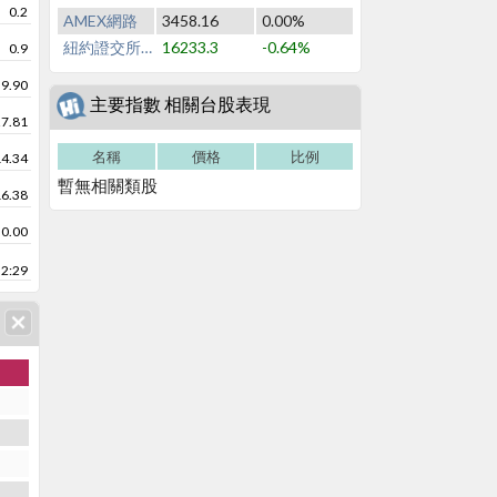
0.2
AMEX網路
3458.16
0.00%
紐約證交所NYSE
16233.3
-0.64%
0.9
39.90
主要指數 相關台股表現
27.81
名稱
價格
比例
14.34
暫無相關類股
16.38
0.00
2:29