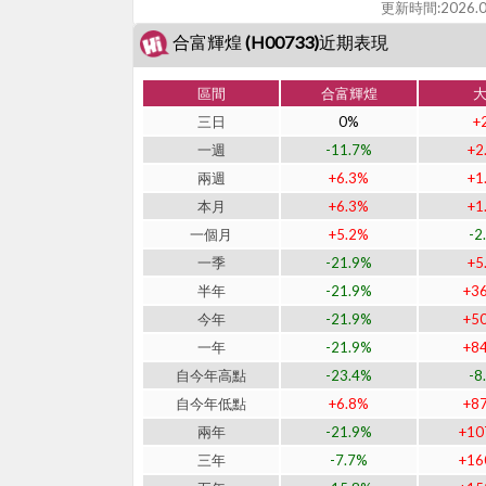
更新時間:
2026.0
合富輝煌 (H00733)近期表現
區間
合富輝煌
三日
0%
+
一週
-11.7%
+2
兩週
+6.3%
+1
本月
+6.3%
+1
一個月
+5.2%
-2
一季
-21.9%
+5
半年
-21.9%
+3
今年
-21.9%
+5
一年
-21.9%
+8
自今年高點
-23.4%
-8
自今年低點
+6.8%
+8
兩年
-21.9%
+10
三年
-7.7%
+16