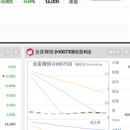
-0.001
16,000
港股
-0.49%
合富輝煌 (H00733)個股K線
日期
合富輝煌 (H00733)
嗨投資 histock.tw
0.20
0
開盤
1.5
▼-0.001
最高
-0.49%
1
最低
0.203
收盤
0.5
0.201
量
0.203
100
0
5MA
成交量
16,000
10MA