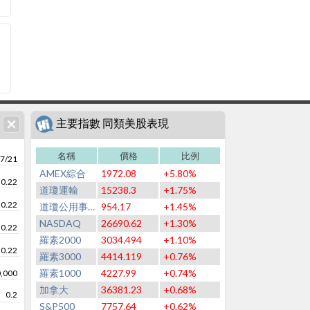
主要指數 同類美股表現
名稱
價格
比例
7/21
AMEX綜合
1972.08
+5.80%
0.22
道瓊運輸
15238.3
+1.75%
0.22
道瓊公用事業
954.17
+1.45%
NASDAQ
26690.62
+1.30%
0.22
羅素2000
3034.494
+1.10%
0.22
羅素3000
4414.119
+0.76%
羅素1000
4227.99
+0.74%
,000
加拿大
36381.23
+0.68%
0.2
S&P500
7757.64
+0.62%