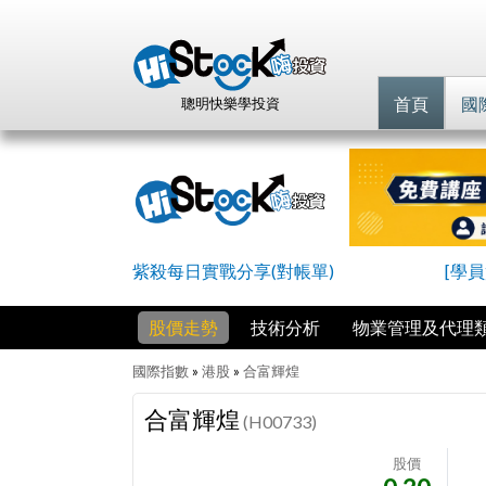
首頁
國
聰明快樂學投資
紫殺每日實戰分享(對帳單)
[學
股價走勢
技術分析
物業管理及代理
國際指數
»
港股
»
合富輝煌
合富輝煌
(H00733)
股價