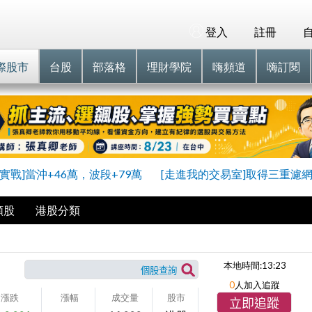
登入
註冊
際股市
台股
部落格
理財學院
嗨頻道
嗨訂閱
員實戰]當沖+46萬，波段+79萬
[走進我的交易室]取得三重濾
類股
港股分類
本地時間:
13:23
0
人加入追蹤
漲跌
漲幅
成交量
股市
立即追蹤