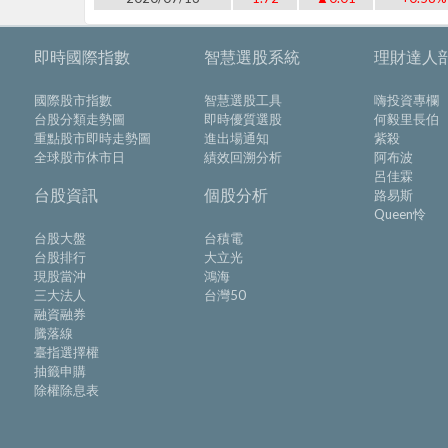
即時國際指數
智慧選股系統
理財達人
國際股市指數
智慧選股工具
嗨投資專欄
台股分類走勢圖
即時優質選股
何毅里長伯
重點股市即時走勢圖
進出場通知
紫殺
全球股市休市日
績效回溯分析
阿布波
呂佳霖
台股資訊
個股分析
路易斯
Queen怜
台股大盤
台積電
台股排行
大立光
現股當沖
鴻海
三大法人
台灣50
融資融券
騰落線
臺指選擇權
抽籤申購
除權除息表