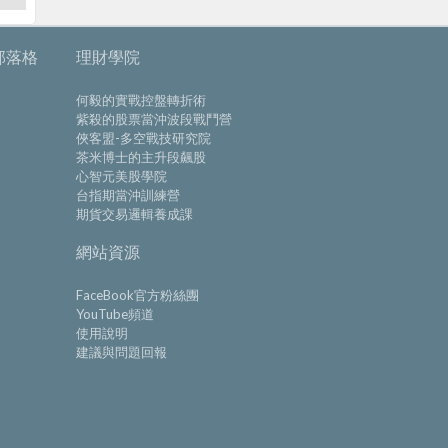
部落格
理財學院
何毅的實戰控盤轉折術
紫殺的股票當沖波段戰鬥營
俠客盟-多空戰技研究院
茶米博士的主升段飆股
心智元美股學院
台指期當沖訓練營
期貨交易邏輯養成課
網站資源
FaceBook官方粉絲團
YouTube頻道
使用說明
建議與問題回報