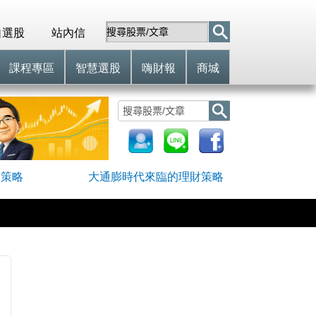
自選股
站內信
課程專區
智慧選股
嗨財報
商城
網策略
大通膨時代來臨的理財策略