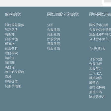
服務總覽
國際個股分類總覽
即時國際指
即時國際指數
分類
國際股市指數
智慧選股
台股股價
台股分類走勢
嗨聖杯
美股股價
重點股市即時
台股大盤
陸股股價
全球股市休市
部落格
日股股價
台股資訊
個股分析
韓股股價
理財學院
嗨頻道
台股大盤
嗨訂閱
台股排行
嗨財報
現股當沖
線上教學課程
三大法人
商城
融資融券
序號儲值
騰落線
切換手機版
臺指選擇權
抽籤申購
除權除息表