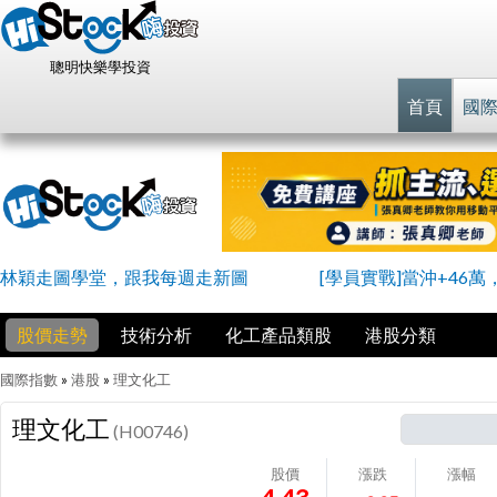
聰明快樂學投資
首頁
國
林穎走圖學堂，跟我每週走新圖
[學員實戰]當沖+46萬
股價走勢
技術分析
化工產品類股
港股分類
國際指數
»
港股
»
理文化工
理文化工
(H00746)
股價
漲跌
漲幅