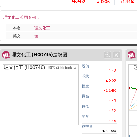
4.43
▲0.05
+1.14%
理文化工 公司名稱：
本名
理文化工
英文
無
理文化工 (H00746)走勢圖
股價
理文化工 (H00746)
嗨投資 histock.tw
4.43
漲跌
▲0.05
幅度
+1.14%
最高
4.45
最低
4.32
開盤
4.38
成交量
132,000