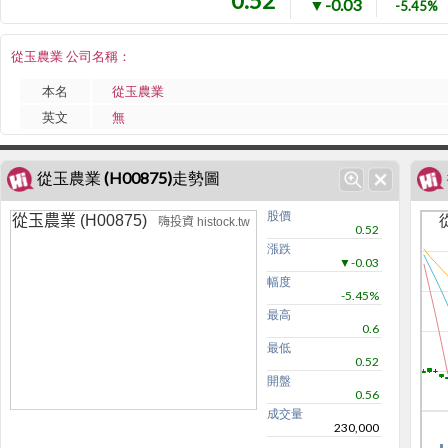
0.52
▼-0.03
-5.45%
從玉農業 公司名稱：
本名
從玉農業
英文
無
從玉農業 (H00875)走勢圖
股價
從玉農業 (H00875)
嗨投資 histock.tw
0.52
漲跌
▼-0.03
幅度
-5.45%
最高
0.6
最低
0.52
開盤
0.56
成交量
230,000