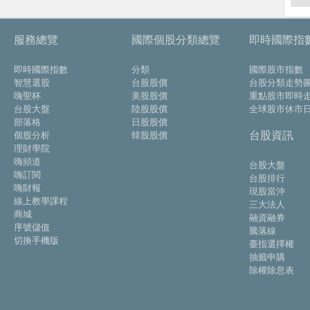
服務總覽
國際個股分類總覽
即時國際指
即時國際指數
分類
國際股市指數
智慧選股
台股股價
台股分類走勢
嗨聖杯
美股股價
重點股市即時
台股大盤
陸股股價
全球股市休市
部落格
日股股價
台股資訊
個股分析
韓股股價
理財學院
嗨頻道
台股大盤
嗨訂閱
台股排行
嗨財報
現股當沖
線上教學課程
三大法人
商城
融資融券
序號儲值
騰落線
切換手機版
臺指選擇權
抽籤申購
除權除息表