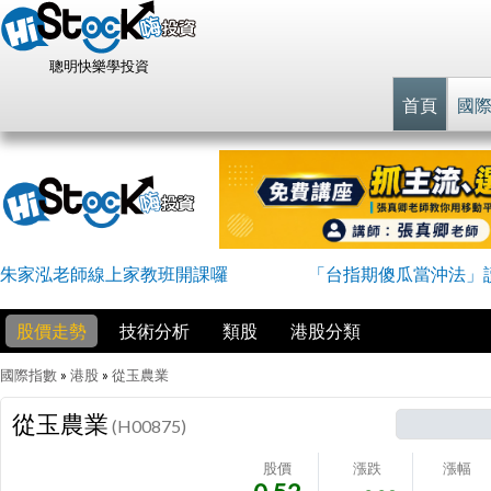
聰明快樂學投資
首頁
國
朱家泓老師線上家教班開課囉
「台指期傻瓜當沖法」
股價走勢
技術分析
類股
港股分類
國際指數
»
港股
»
從玉農業
從玉農業
(H00875)
股價
漲跌
漲幅