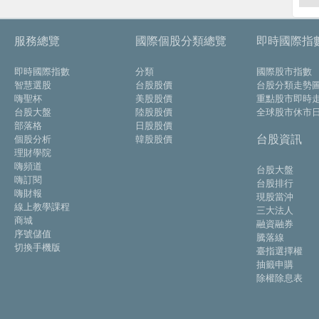
服務總覽
國際個股分類總覽
即時國際指
即時國際指數
分類
國際股市指數
智慧選股
台股股價
台股分類走勢
嗨聖杯
美股股價
重點股市即時
台股大盤
陸股股價
全球股市休市
部落格
日股股價
台股資訊
個股分析
韓股股價
理財學院
嗨頻道
台股大盤
嗨訂閱
台股排行
嗨財報
現股當沖
線上教學課程
三大法人
商城
融資融券
序號儲值
騰落線
切換手機版
臺指選擇權
抽籤申購
除權除息表