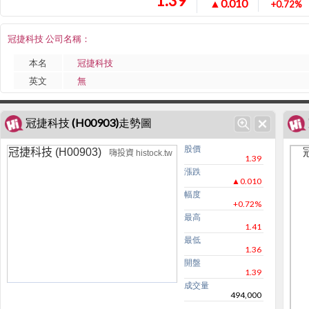
1.39
▲0.010
+0.72%
冠捷科技 公司名稱：
本名
冠捷科技
英文
無
冠捷科技 (H00903)走勢圖
股價
冠捷科技 (H00903)
嗨投資 histock.tw
1.39
漲跌
▲0.010
幅度
+0.72%
最高
1.41
最低
1.36
開盤
1.39
成交量
494,000