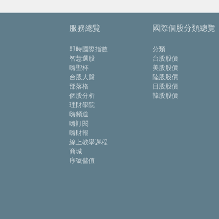
服務總覽
國際個股分類總覽
即時國際指數
分類
智慧選股
台股股價
嗨聖杯
美股股價
台股大盤
陸股股價
部落格
日股股價
個股分析
韓股股價
理財學院
嗨頻道
嗨訂閱
嗨財報
線上教學課程
商城
序號儲值