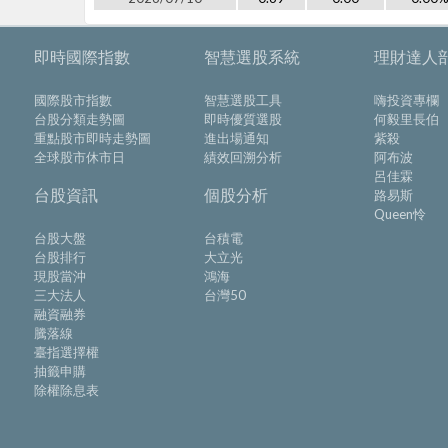
即時國際指數
智慧選股系統
理財達人
國際股市指數
智慧選股工具
嗨投資專欄
台股分類走勢圖
即時優質選股
何毅里長伯
重點股市即時走勢圖
進出場通知
紫殺
全球股市休市日
績效回溯分析
阿布波
呂佳霖
台股資訊
個股分析
路易斯
Queen怜
台股大盤
台積電
台股排行
大立光
現股當沖
鴻海
三大法人
台灣50
融資融券
騰落線
臺指選擇權
抽籤申購
除權除息表