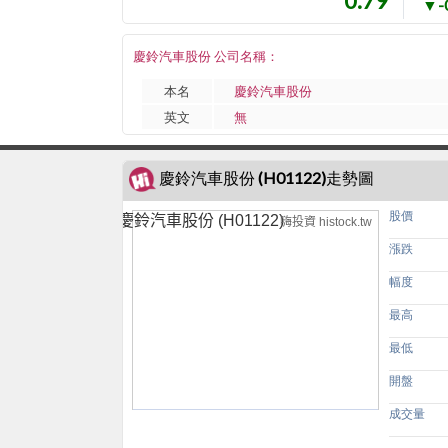
0.79
▼-
慶鈴汽車股份 公司名稱：
本名
慶鈴汽車股份
英文
無
慶鈴汽車股份 (H01122)走勢圖
股價
慶鈴汽車股份 (H01122)
嗨投資 histock.tw
漲跌
幅度
最高
最低
開盤
成交量