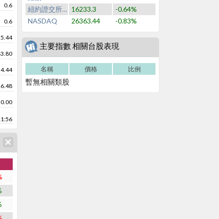
0.6
紐約證交所NYSE
16233.3
-0.64%
NASDAQ
26363.44
-0.83%
0.6
35.44
主要指數 相關台股表現
43.80
名稱
價格
比例
24.44
暫無相關類股
26.48
0.00
11:56
%
%
%
%