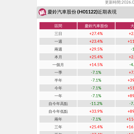
更新時間:
2026.0
慶鈴汽車股份 (H01122)近期表現
區間
慶鈴汽車股份
三日
+27.4%
+2
一週
+23.4%
+1
兩週
+29.5%
-
本月
+25.4%
+2
一個月
+14.5%
-4
一季
-7.1%
+7
半年
-7.1%
+3
今年
-7.1%
+5
一年
-7.1%
+8
自今年高點
-11.2%
-7
自今年低點
+33.9%
+8
兩年
-7.1%
+11
三年
+25.4%
+16