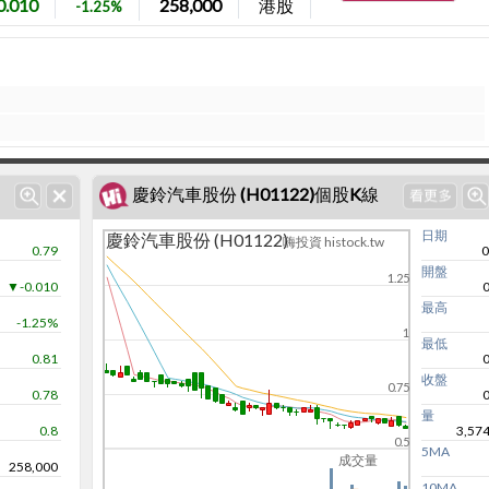
0.010
258,000
港股
-1.25%
慶鈴汽車股份 (H01122)個股K線
日期
慶鈴汽車股份 (H01122)
嗨投資 histock.tw
0.79
0
開盤
1.25
▼-0.010
最高
-1.25%
1
最低
0.81
收盤
0.75
0.78
量
0.8
3,57
0.5
5MA
成交量
258,000
10MA