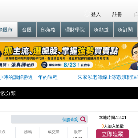
登入
註冊
際股市
台股
部落格
理財學院
嗨頻道
嗨訂閱
小時的講解勝過一年的課程
朱家泓老師線上家教班開課
港股分類
本地時間:
13:01
0
人加入追蹤
漲跌
漲幅
成交量
股市
立即追蹤