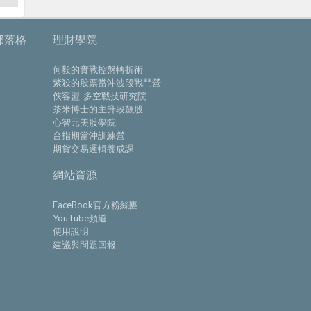
部落格
理財學院
何毅的實戰控盤轉折術
紫殺的股票當沖波段戰鬥營
俠客盟-多空戰技研究院
茶米博士的主升段飆股
心智元美股學院
台指期當沖訓練營
期貨交易邏輯養成課
網站資源
FaceBook官方粉絲團
YouTube頻道
使用說明
建議與問題回報