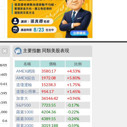
主要指數 同類美股表現
名稱
價格
比例
8/05
AMEX網路
3580.17
+4.53%
0.605
AMEX綜合
1972.08
+5.80%
0.61
道瓊運輸
15238.3
+1.75%
道瓊公用事業
954.17
+1.45%
0.595
加拿大
36146.42
+0.96%
0.595
S&P500
7723.55
-0.17%
羅素1000
4204.36
-0.22%
4,000
羅素3000
4389.55
-0.24%
0.6
羅素2000
3019.188
-0.59%