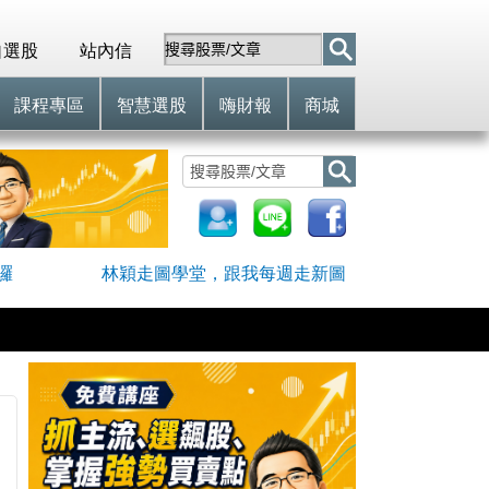
自選股
站內信
課程專區
智慧選股
嗨財報
商城
囉
林穎走圖學堂，跟我每週走新圖