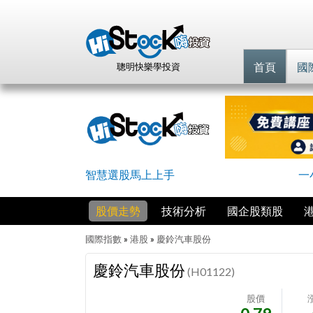
首頁
國
聰明快樂學投資
智慧選股馬上上手
一
股價走勢
技術分析
國企股類股
國際指數
»
港股
»
慶鈴汽車股份
慶鈴汽車股份
(H01122)
股價